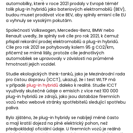
automobilky, které v roce 2021 prodaly v Evropě téměř
tolik plug-in hybridů jako bateriových elektromobilů (BEV),
budou muset prodávat více BEV, aby splnily emisní cíle EU
a vyhnuly se vysokým pokutám.
Společnosti Volkswagen, Mercedes-Benz, BMW nebo
Renault uvedly, že splnily své cíle pro rok 2021, k čemuž
přispěl rekordní prodej elektromobilů a plug-in hybridů.
Cíle pro rok 2021 se pohybovaly kolem 95 g CO2/km,
přičemž se mírně lišily, protože cíle jednotlivých
automobilek se upravovaly v závislosti na průměrné
hmotnosti jejich vozidel.
Studie ekologických think-tanků, jako je Mezinárodní rada
pro čistou dopravu (ICCT), ukazují, že i test WLTP má
v případě
plug-in hybridů
daleko k realitě. Studie ICCT
využívaly skutečné údaje o emisích z více než 100 000
plug-in hybridů ze zdrojů, jako jsou databáze firemních
vozů nebo webové stránky spotřebitelů sledující spotřebu
paliva.
Bylo zjištěno, že plug-in hybridy se nabíjejí méně často
a mají kratší dojezd na plně elektrický pohon, než
předpokládají oficiální údaje. U firemních vozů je reálná