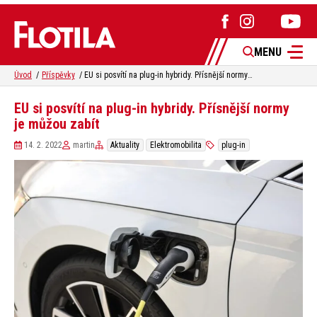
MENU
Úvod
Příspěvky
EU si posvítí na plug-in hybridy. Přísnější normy je můžou zabít
EU si posvítí na plug-in hybridy. Přísnější normy
je můžou zabít
14. 2. 2022
martin
Aktuality
Elektromobilita
plug-in