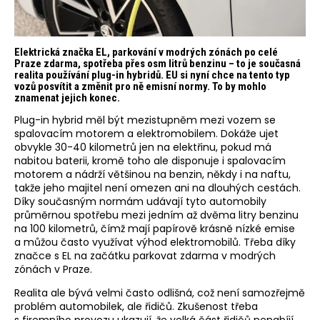
Elektrická značka EL, parkování v modrých zónách po celé
Praze zdarma, spotřeba přes osm litrů benzinu – to je současná
realita používání plug-in hybridů. EU si nyní chce na tento typ
vozů posvítit a změnit pro ně emisní normy. To by mohlo
znamenat jejich konec.
Plug-in hybrid měl být mezistupněm mezi vozem se
spalovacím motorem a elektromobilem. Dokáže ujet
obvykle 30-40 kilometrů jen na elektřinu, pokud má
nabitou baterii, kromě toho ale disponuje i spalovacím
motorem a nádrží většinou na benzin, někdy i na naftu,
takže jeho majitel není omezen ani na dlouhých cestách.
Díky současným normám udávají tyto automobily
průměrnou spotřebu mezi jedním až dvěma litry benzinu
na 100 kilometrů, čímž mají papírově krásně nízké emise
a můžou často využívat výhod elektromobilů. Třeba díky
značce s EL na začátku parkovat zdarma v modrých
zónách v Praze.
Realita ale bývá velmi často odlišná, což není samozřejmě
problém automobilek, ale řidičů. Zkušenost třeba
s firemního provozu ukazují, že velká část řidičů nenabíjí