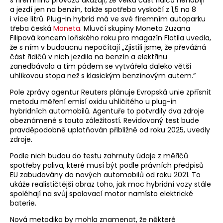
a jezdí jen na benzin, takže spotřeba vyskočí z 1,5 na 8
i více litrů. Plug-in hybrid má ve své firemním autoparku
třeba česká
Moneta
. Mluvčí skupiny Moneta Zuzana
Filipová koncem loňského roku pro magazín Flotila uvedla,
že s ním v budoucnu nepočítají „Zjistili jsme, že převážná
část řidičů v nich jezdila na benzín a elektřinu
zanedbávala a tím pádem se vytvářela daleko větší
uhlíkovou stopa než s klasickým benzínovým autem.“
Pole zprávy agentur Reuters plánuje Evropská unie zpřísnit
metodu měření emisí oxidu uhličitého u plug-in
hybridních automobilů. Agentuře to potvrdily dva zdroje
obeznámené s touto záležitostí. Revidovaný test bude
pravděpodobně uplatňován přibližně od roku 2025, uvedly
zdroje.
Podle nich budou do testu zahrnuty údaje z měřičů
spotřeby paliva, které musí být podle právních předpisů
EU zabudovány do nových automobilů od roku 2021. To
ukáže realističtější obraz toho, jak moc hybridní vozy stále
spoléhají na svůj spalovací motor namísto elektrické
baterie.
Nová metodika by mohla znamenat, že některé