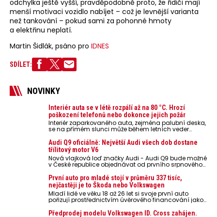
odchylka ještě vyšší, pravděpodobně proto, že řidiči mají
menší motivaci vozidlo nabíjet – což je levnější varianta
než tankování – pokud sami za pohonné hmoty
a elektřinu neplatí.
Martin Šidlák, psáno pro
IDNES
SDÍLET:
NOVINKY
Interiér auta se v létě rozpálí až na 80 °C. Hrozí
poškození telefonů nebo dokonce jejich požár
Interiér zaparkovaného auta, zejména palubní deska,
se na přímém slunci může během letních veder
rozpálit až na 80 °C. Takové teploty představují
nebezpečí pro odložené mobilní telefony, powerbanky
Audi Q9 oficiálně: Největší Audi všech dob dostane
nebo notebooky. Můžou urychlit stárnutí baterií,
třílitový motor V6
poškodit elektroniku a ve výjimečných případech i
Nová vlajková loď značky Audi - Audi Q9 bude možné
zvýšit riziko požáru.
v České republice objednávat od prvního srpnového
týdne 2026, kde budou oznámeny také české ceny.
První auto pro mladé stojí v průměru 337 tisíc,
nejčastěji je to Škoda nebo Volkswagen
Mladí lidé ve věku 18 až 26 let si svoje první auto
pořizují prostřednictvím úvěrového financování jako
ojeté. Je to tak u 93,3 % lidí, jen 6,7 % si pořídí nové
auto. Průměrná pořizovací cena vozu dosahuje 337
Předprodej modelu Volkswagen ID. Cross zahájen.