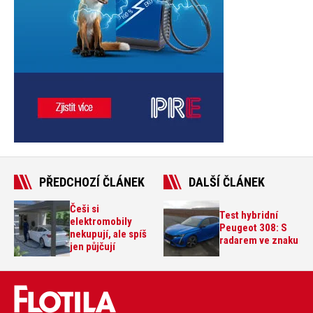
PŘEDCHOZÍ ČLÁNEK
DALŠÍ ČLÁNEK
Češi si
Test hybridní
elektromobily
Peugeot 308: S
nekupují, ale spíš
radarem ve znaku
jen půjčují