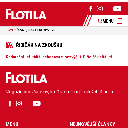
MENU
Úvod
Štítek
řidičák na zkoušku
ŘIDIČÁK NA ZKOUŠKU
Sedmnáctiletí řidiči nehodovost nezvýšili. O řidičák přišli tři
Magazín pro všechny, kteří se zajímají o služební auta.
MENU
NEJNOVĚJŠÍ ČLÁNKY