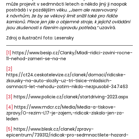
může projevit v sedmnácti letech a někdo jiný ji naopak
postrádá i v pozdějším věku.
„Jsem ale rezervovaný
k návrhům, že by se věkový limit snížil také pro řidiče
kamionů. Přece jen jde o objemné stroje, k jejichž ovládání
jsou zkušenosti s řízením opravdu potřeba,“
uzavírá.
Zdroj a ilustrační foto: Lesensky
[1]
https://www.besip.cz/Clanky/Mladi-ridici-zavini-rocne-
11-nehod-zameri-se-na-ne
[2]
https://ct24.ceskatelevize.cz/clanek/domaci/ridicske-
zkousky-na-auto-slozily-uz-tri-tisice-mladsich-
osmnacti-let-nehodu-zatim-nikdo-nezpusobil-347463
[3]
https://www.policie.cz/clanek/startdriving-2023.aspx
[4]
https://www.mdcr.cz/Media/Media-a-tiskove-
zpravy/O-rezim-L17-je-zajem,-ridicak-ziskalo-jen-za-
leden
[5]
https://www.blesk.cz/clanek/zpravy-
epicentrum/739312/ridicak-pro-sedmnactilete-hazard-