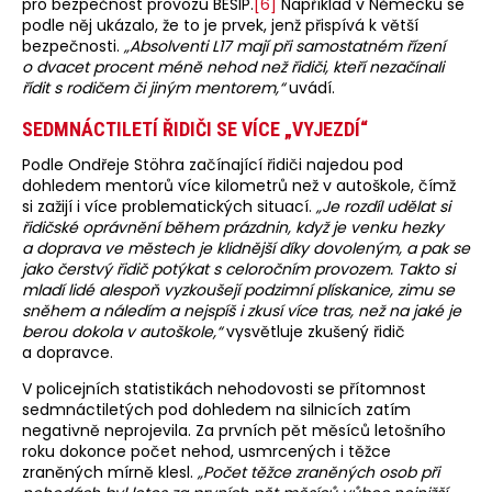
pro bezpečnost provozu BESIP.
[6]
Například v Německu se
podle něj ukázalo, že to je prvek, jenž přispívá k větší
bezpečnosti.
„Absolventi L17 mají při samostatném řízení
o dvacet procent méně nehod než řidiči, kteří nezačínali
řídit s rodičem či jiným mentorem,“
uvádí.
SEDMNÁCTILETÍ ŘIDIČI SE VÍCE „VYJEZDÍ“
Podle Ondřeje Stöhra začínající řidiči najedou pod
dohledem mentorů více kilometrů než v autoškole, čímž
si zažijí i více problematických situací.
„Je rozdíl udělat si
řidičské oprávnění během prázdnin, když je venku hezky
a doprava ve městech je klidnější díky dovoleným, a pak se
jako čerstvý řidič potýkat s celoročním provozem. Takto si
mladí lidé alespoň vyzkoušejí podzimní plískanice, zimu se
sněhem a náledím a nejspíš i zkusí více tras, než na jaké je
berou dokola v autoškole,“
vysvětluje zkušený řidič
a dopravce.
V policejních statistikách nehodovosti se přítomnost
sedmnáctiletých pod dohledem na silnicích zatím
negativně neprojevila. Za prvních pět měsíců letošního
roku dokonce počet nehod, usmrcených i těžce
zraněných mírně klesl.
„Počet těžce zraněných osob při