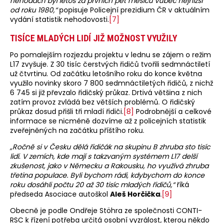
nehodách byl letos za prvních pět měsíců vůbec nejnižší
od roku 1980,“
popisuje Policejní prezidium ČR v aktuálním
vydání statistik nehodovosti.
[7]
TISÍCE MLADÝCH LIDÍ JIŽ MOŽNOST VYUŽILY
Po pomalejším rozjezdu projektu v lednu se zájem o režim
L17 zvyšuje. Z 30 tisíc čerstvých řidičů tvořili sedmnáctiletí
už čtvrtinu. Od začátku letošního roku do konce května
využilo novinky skoro 7 800 sedmnáctiletých řidičů, z nichž
6 745 si již převzalo řidičský průkaz. Drtivá většina z nich
zatím provoz zvládá bez větších problémů. O řidičský
průkaz dosud přišli tři mladí řidiči.
[8]
Podrobnější a celkové
informace se nicméně dozvíme až z policejních statistik
zveřejněných na začátku příštího roku.
„Ročně si v Česku dělá řidičák na skupinu B zhruba sto tisíc
lidí. V zemích, kde mají s takzvaným systémem L17 delší
zkušenost, jako v Německu a Rakousku, ho využívá zhruba
třetina populace. Byli bychom rádi, kdybychom do konce
roku dosáhli počtu 20 až 30 tisíc mladých řidičů,“
říká
předseda Asociace autoškol
Aleš Horčička
.
[9]
Obecně je podle Ondřeje Stöhra ze společnosti CONTI-
RSC k řízení potřeba určitá osobní vyzrálost, kterou někdo