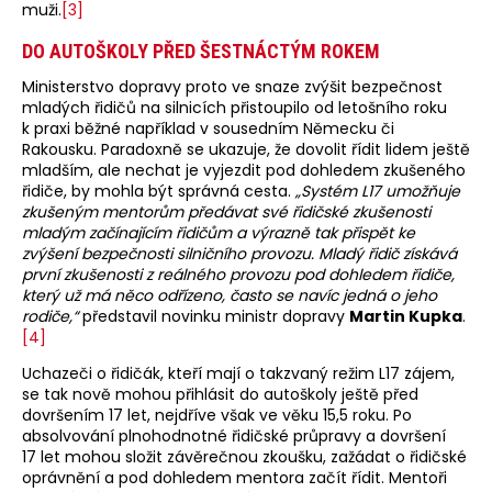
muži.
[3]
DO AUTOŠKOLY PŘED ŠESTNÁCTÝM ROKEM
Ministerstvo dopravy proto ve snaze zvýšit bezpečnost
mladých řidičů na silnicích přistoupilo od letošního roku
k praxi běžné například v sousedním Německu či
Rakousku. Paradoxně se ukazuje, že dovolit řídit lidem ještě
mladším, ale nechat je vyjezdit pod dohledem zkušeného
řidiče, by mohla být správná cesta.
„Systém L17 umožňuje
zkušeným mentorům předávat své řidičské zkušenosti
mladým začínajícím řidičům a výrazně tak přispět ke
zvýšení bezpečnosti silničního provozu. Mladý řidič získává
první zkušenosti z reálného provozu pod dohledem řidiče,
který už má něco odřízeno, často se navíc jedná o jeho
rodiče,“
představil novinku ministr dopravy
Martin Kupka
.
[4]
Uchazeči o řidičák, kteří mají o takzvaný režim L17 zájem,
se tak nově mohou přihlásit do autoškoly ještě před
dovršením 17 let, nejdříve však ve věku 15,5 roku. Po
absolvování plnohodnotné řidičské průpravy a dovršení
17 let mohou složit závěrečnou zkoušku, zažádat o řidičské
oprávnění a pod dohledem mentora začít řídit. Mentoři