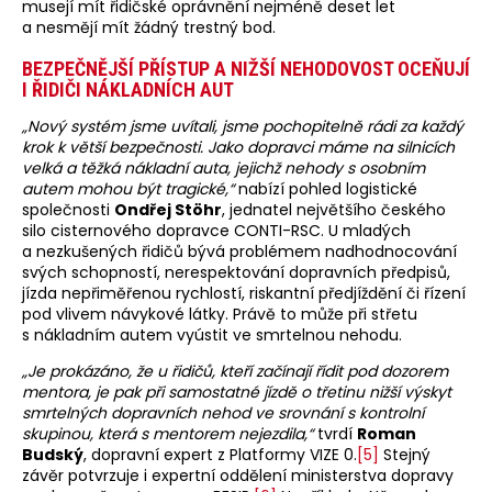
musejí mít řidičské oprávnění nejméně deset let
a nesmějí mít žádný trestný bod.
BEZPEČNĚJŠÍ PŘÍSTUP A NIŽŠÍ NEHODOVOST OCEŇUJÍ
I ŘIDIČI NÁKLADNÍCH AUT
„Nový systém jsme uvítali, jsme pochopitelně rádi za každý
krok k větší bezpečnosti. Jako dopravci máme na silnicích
velká a těžká nákladní auta, jejichž nehody s osobním
autem mohou být tragické,“
nabízí pohled logistické
společnosti
Ondřej Stöhr
, jednatel největšího českého
silo cisternového dopravce CONTI-RSC. U mladých
a nezkušených řidičů bývá problémem nadhodnocování
svých schopností, nerespektování dopravních předpisů,
jízda nepřiměřenou rychlostí, riskantní předjíždění či řízení
pod vlivem návykové látky. Právě to může při střetu
s nákladním autem vyústit ve smrtelnou nehodu.
„Je prokázáno, že u řidičů, kteří začínají řídit pod dozorem
mentora, je pak při samostatné jízdě o třetinu nižší výskyt
smrtelných dopravních nehod ve srovnání s kontrolní
skupinou, která s mentorem nejezdila,“
tvrdí
Roman
Budský
, dopravní expert z Platformy VIZE 0.
[5]
Stejný
závěr potvrzuje i expertní oddělení ministerstva dopravy