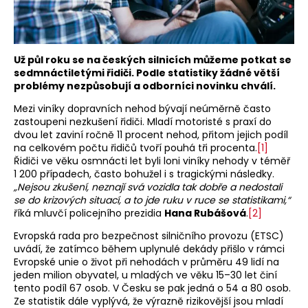
Už půl roku se na českých silnicích můžeme potkat se
sedmnáctiletými řidiči. Podle statistiky žádné větší
problémy nezpůsobují a odborníci novinku chválí.
Mezi viníky dopravních nehod bývají neúměrně často
zastoupeni nezkušení řidiči. Mladí motoristé s praxí do
dvou let zaviní ročně 11 procent nehod, přitom jejich podíl
na celkovém počtu řidičů tvoří pouhá tři procenta.
[1]
Řidiči ve věku osmnácti let byli loni viníky nehody v téměř
1 200 případech, často bohužel i s tragickými následky.
„Nejsou zkušení, neznají svá vozidla tak dobře a nedostali
se do krizových situací, a to jde ruku v ruce se statistikami,“
říká mluvčí policejního prezidia
Hana Rubášová
.
[2]
Evropská rada pro bezpečnost silničního provozu (ETSC)
uvádí, že zatímco během uplynulé dekády přišlo v rámci
Evropské unie o život při nehodách v průměru 49 lidí na
jeden milion obyvatel, u mladých ve věku 15–30 let činí
tento podíl 67 osob. V Česku se pak jedná o 54 a 80 osob.
Ze statistik dále vyplývá, že výrazně rizikovější jsou mladí