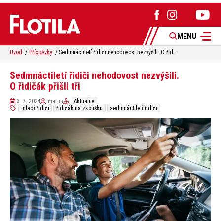
MENU
Úvod
Příspěvky
Sedmnáctiletí řidiči nehodovost nezvýšili. O řidičák přišli tři
Sedmnáctiletí řidiči nehodovost nezvýšili.
O řidičák přišli tři
3. 7. 2024
martin
Aktuality
mladí řidiči
řidičák na zkoušku
sedmnáctiletí řidiči