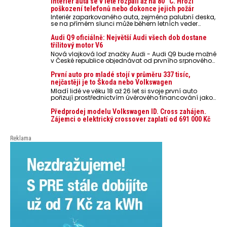
Interiér auta se v létě rozpálí až na 80 °C. Hrozí
poškození telefonů nebo dokonce jejich požár
Interiér zaparkovaného auta, zejména palubní deska,
se na přímém slunci může během letních veder
rozpálit až na 80 °C. Takové teploty představují
nebezpečí pro odložené mobilní telefony, powerbanky
Audi Q9 oficiálně: Největší Audi všech dob dostane
nebo notebooky. Můžou urychlit stárnutí baterií,
třílitový motor V6
poškodit elektroniku a ve výjimečných případech i
Nová vlajková loď značky Audi - Audi Q9 bude možné
zvýšit riziko požáru.
v České republice objednávat od prvního srpnového
týdne 2026, kde budou oznámeny také české ceny.
První auto pro mladé stojí v průměru 337 tisíc,
nejčastěji je to Škoda nebo Volkswagen
Mladí lidé ve věku 18 až 26 let si svoje první auto
pořizují prostřednictvím úvěrového financování jako
ojeté. Je to tak u 93,3 % lidí, jen 6,7 % si pořídí nové
auto. Průměrná pořizovací cena vozu dosahuje 337
Předprodej modelu Volkswagen ID. Cross zahájen.
tisíc korun a průměrná financovaná částka
Zájemci o elektrický crossover zaplatí od 691 000 Kč
přesahuje 251 tisíc korun. Vyplývá to z dat Leasingu
České spořitelny za posledních 10 let (2016–2026).
Reklama