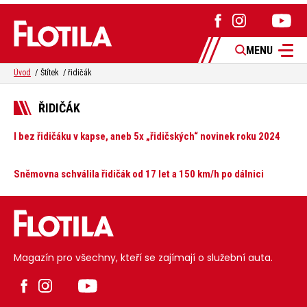
MENU
Úvod
Štítek
řidičák
ŘIDIČÁK
I bez řidičáku v kapse, aneb 5x „řidičských“ novinek roku 2024
Sněmovna schválila řidičák od 17 let a 150 km/h po dálnici
Magazín pro všechny, kteří se zajímají o služební auta.