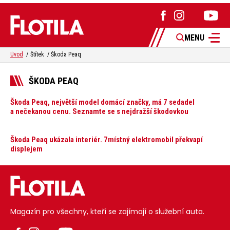
MENU
Úvod
Štítek
Škoda Peaq
ŠKODA PEAQ
Škoda Peaq, největší model domácí značky, má 7 sedadel
a nečekanou cenu. Seznamte se s nejdražší škodovkou
Škoda Peaq ukázala interiér. 7místný elektromobil překvapí
displejem
Magazín pro všechny, kteří se zajímají o služební auta.