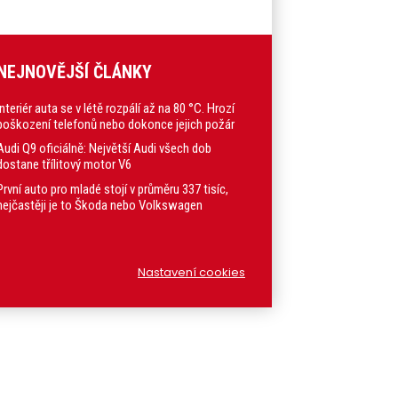
NEJNOVĚJŠÍ ČLÁNKY
Interiér auta se v létě rozpálí až na 80 °C. Hrozí
poškození telefonů nebo dokonce jejich požár
Audi Q9 oficiálně: Největší Audi všech dob
dostane třílitový motor V6
První auto pro mladé stojí v průměru 337 tisíc,
nejčastěji je to Škoda nebo Volkswagen
Nastavení cookies