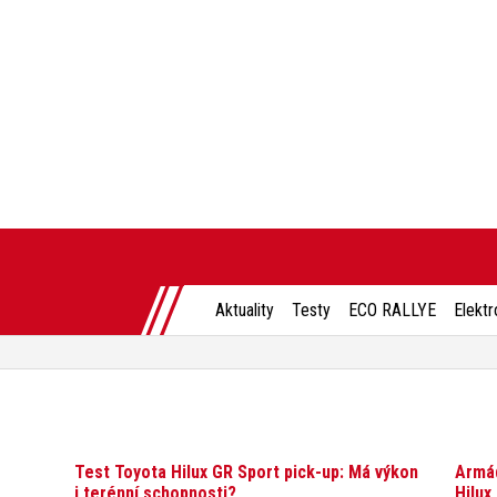
Aktuality
Testy
ECO RALLYE
Elektr
Test Toyota Hilux GR Sport pick-up: Má výkon
Armád
i terénní schopnosti?
Hilux