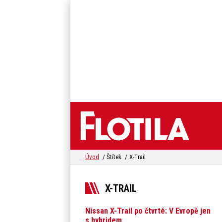
Úvod
Štítek
X-Trail
X-TRAIL
Nissan X-Trail po čtvrté: V Evropě jen
s hybridem