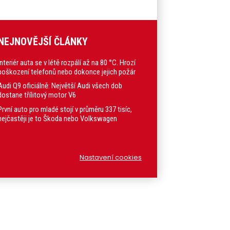
NEJNOVĚJŠÍ ČLÁNKY
Interiér auta se v létě rozpálí až na 80 °C. Hrozí
poškození telefonů nebo dokonce jejich požár
Audi Q9 oficiálně: Největší Audi všech dob
dostane třílitový motor V6
První auto pro mladé stojí v průměru 337 tisíc,
nejčastěji je to Škoda nebo Volkswagen
Nastavení cookies