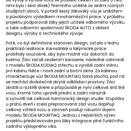
nimi bylo i šest dívek) firemního učiliště ze sedmi různých
studijních oborů. V pořadí šestý žákovský vůz je unikátem
a působivým výsledkem mnohaměsíční práce. V průběhu
projektu podporovali žáky jejich učitelé odborného výcviku
a také odborníci společnosti ŠKODA AUTO z oblasti
designu, výroby a technického vývoje.
Poté, co byl definitivně stanoven design, začala v lednu
praktická realizace. Karosářské a lakýrnické práce
probíhaly současně, aby bylo možné vůz dokončit do
května. Žáci začali zesílením karoserie, následně odstranili
z modelu ŠKODA KODIAQ střechu a vyrobili zadní stěnu
pro kabinu řidiče i nová zadní a boční okna. Za kabinou
charakterizuje vůz ŠKODA MOUNTIAQ ložná plocha, pod níž
se nachází dodatečné skryté odkládací prostory. Žáci
zkrátili a rozšířili dveře a přizpůsobili je nyní celkově širší linii
vozu. Kromě toho upravili přední a zadní nárazník
a vytvořili tak celkově harmonický design studie. Stupátka
u prahů dveří i zcela přepracovaná záď vozu doplňují
celkový vzhled vozu a zároveň posilují robustní dojem
modelu ŠKODA MOUNTIAQ. Jednou z největších výzev
projektu představovala pro žáky integrace plně funkčního
zadního výklopného víka.