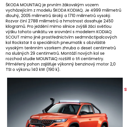
ŠKODA MOUNTIAQ je prvním žákovským vozem
vycházejícím z modelu ŠKODA KODIAQ. Je 4999 milimetrů
dlouhý, 2005 milimetrů široký a 1710 milimetrů vysoký.
Rozvor činí 2788 milimetrů a hmotnost dosahuje 2450
kilogramů. Pro ježdění mimo silnice zvýšili žáci světlou
výšku tohoto unikátu ve srovnání s modelem KODIAQ
SCOUT mimo jiné prostřednictvím sedmnáctipalcových
kol Rockstar II a speciálních pneumatik s obzvláště
vysokým terénním vzorkem zhruba o deset centimetrů
na slušných 29 centimetrů. Montáží nových kol se
rozchod studie MOUNTIAQ rozšířil o tři centimetry.
Přiměřený pohon zajišťuje výkonný benzinový motor 2,0
TSI o výkonu 140 kW (190 k).
S