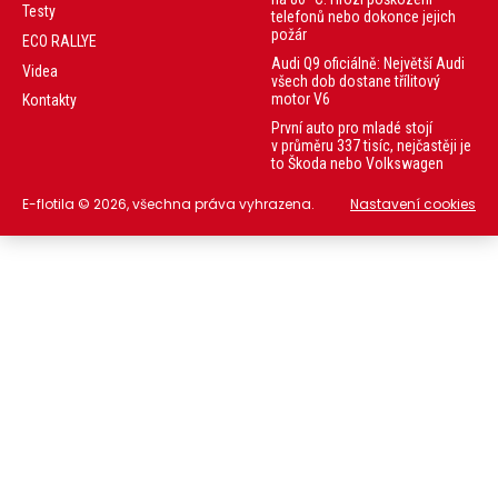
Testy
telefonů nebo dokonce jejich
požár
ECO RALLYE
Audi Q9 oficiálně: Největší Audi
Videa
všech dob dostane třílitový
motor V6
Kontakty
První auto pro mladé stojí
v průměru 337 tisíc, nejčastěji je
to Škoda nebo Volkswagen
E-flotila © 2026, všechna práva vyhrazena.
Nastavení cookies