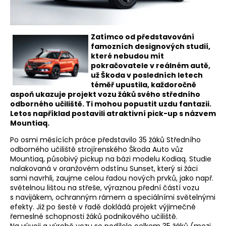
Zatímco od představování
famozních designových studií,
které nebudou mít
pokračovatele v reálném autě,
už Škoda v posledních letech
téměř upustila, každoročně
aspoň ukazuje projekt vozu žáků svého středního
odborného učiliště. Ti mohou popustit uzdu fantazii.
Letos například postavili atraktivní pick-up s názvem
Mountiaq.
Po osmi měsících práce představilo 35 žáků Středního
odborného učiliště strojírenského Škoda Auto vůz
Mountiaq, působivý pickup na bázi modelu Kodiaq. Studie
nalakovaná v oranžovém odstínu Sunset, který si žáci
sami navrhli, zaujme celou řadou nových prvků, jako např.
světelnou lištou na střeše, výraznou přední částí vozu
s navijákem, ochranným rámem a speciálními světelnými
efekty. Již po šesté v řadě dokládá projekt výjimečné
řemeslné schopnosti žáků podnikového učiliště.
Na vývoji a výrobě vozu se podílelo celkem 35 žáků (mezi