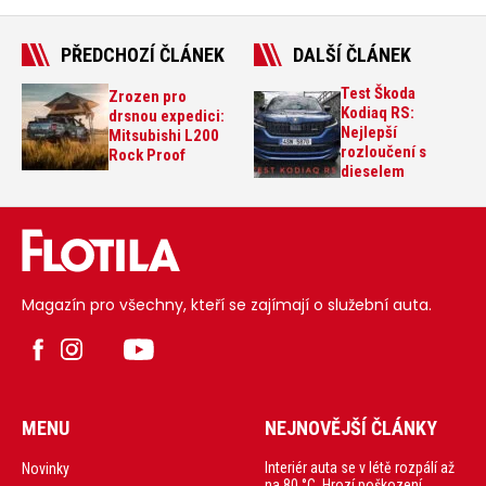
PŘEDCHOZÍ ČLÁNEK
DALŠÍ ČLÁNEK
Test Škoda
Zrozen pro
Kodiaq RS:
drsnou expedici:
Nejlepší
Mitsubishi L200
rozloučení s
Rock Proof
dieselem
Magazín pro všechny, kteří se zajímají o služební auta.
MENU
NEJNOVĚJŠÍ ČLÁNKY
Interiér auta se v létě rozpálí až
Novinky
na 80 °C. Hrozí poškození