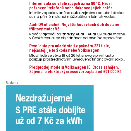
Interiér auta se v létě rozpálí až na 80 °C. Hrozí
poškození telefonů nebo dokonce jejich požár
Interiér zaparkovaného auta, zejména palubní deska,
se na přímém slunci může během letních veder
rozpálit až na 80 °C. Takové teploty představují
nebezpečí pro odložené mobilní telefony, powerbanky
Audi Q9 oficiálně: Největší Audi všech dob dostane
nebo notebooky. Můžou urychlit stárnutí baterií,
třílitový motor V6
poškodit elektroniku a ve výjimečných případech i
Nová vlajková loď značky Audi - Audi Q9 bude možné
zvýšit riziko požáru.
v České republice objednávat od prvního srpnového
týdne 2026, kde budou oznámeny také české ceny.
První auto pro mladé stojí v průměru 337 tisíc,
nejčastěji je to Škoda nebo Volkswagen
Mladí lidé ve věku 18 až 26 let si svoje první auto
pořizují prostřednictvím úvěrového financování jako
ojeté. Je to tak u 93,3 % lidí, jen 6,7 % si pořídí nové
auto. Průměrná pořizovací cena vozu dosahuje 337
Předprodej modelu Volkswagen ID. Cross zahájen.
tisíc korun a průměrná financovaná částka
Zájemci o elektrický crossover zaplatí od 691 000 Kč
přesahuje 251 tisíc korun. Vyplývá to z dat Leasingu
České spořitelny za posledních 10 let (2016–2026).
Reklama