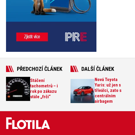
PŘEDCHOZÍ ČLÁNEK
DALŠÍ ČLÁNEK
Nová Toyota
Stáčení
Yaris: už jen s
tachometrů – i
tříválci, zato s
rok po zákazu
centrálním
stále „frčí“
airbagem