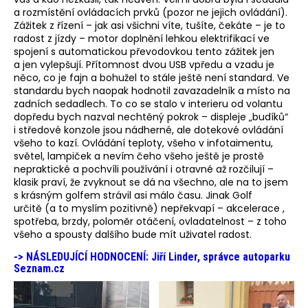
a rozmístění ovládacích prvků (pozor ne jejich ovládání).
Zážitek z řízení – jak asi všichni víte, tušíte, čekáte – je to
radost z jízdy – motor doplnění lehkou elektrifikací ve
spojení s automatickou převodovkou tento zážitek jen
a jen vylepšují. Přítomnost dvou USB vpředu a vzadu je
něco, co je fajn a bohužel to stále ještě není standard. Ve
standardu bych naopak hodnotil zavazadelník a místo na
zadních sedadlech. To co se stalo v interieru od volantu
dopředu bych nazval nechtěný pokrok – displeje „budíků“
i středové konzole jsou nádherné, ale dotekové ovládání
všeho to kazí. Ovládání teploty, všeho v infotaimentu,
světel, lampiček a nevím čeho všeho ještě je prostě
nepraktické a pochvíli používání i otravné až rozčilují –
klasik praví, že zvyknout se dá na všechno, ale na to jsem
s krásným golfem strávil asi málo času. Jinak Golf
určitě (a to myslím pozitivně) nepřekvapí – akcelerace ,
spotřeba, brzdy, poloměr otáčení, ovladatelnost – z toho
všeho a spousty dalšího bude mít uživatel radost.
-> NÁSLEDUJÍCÍ HODNOCENÍ
: Jiří Linder, správce autoparku
Seznam.cz