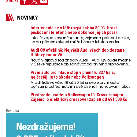
SDÍLET:
NOVINKY
Interiér auta se v létě rozpálí až na 80 °C. Hrozí
poškození telefonů nebo dokonce jejich požár
Interiér zaparkovaného auta, zejména palubní deska,
se na přímém slunci může během letních veder
rozpálit až na 80 °C. Takové teploty představují
nebezpečí pro odložené mobilní telefony, powerbanky
Audi Q9 oficiálně: Největší Audi všech dob dostane
nebo notebooky. Můžou urychlit stárnutí baterií,
třílitový motor V6
poškodit elektroniku a ve výjimečných případech i
Nová vlajková loď značky Audi - Audi Q9 bude možné
zvýšit riziko požáru.
v České republice objednávat od prvního srpnového
týdne 2026, kde budou oznámeny také české ceny.
První auto pro mladé stojí v průměru 337 tisíc,
nejčastěji je to Škoda nebo Volkswagen
Mladí lidé ve věku 18 až 26 let si svoje první auto
pořizují prostřednictvím úvěrového financování jako
ojeté. Je to tak u 93,3 % lidí, jen 6,7 % si pořídí nové
auto. Průměrná pořizovací cena vozu dosahuje 337
Předprodej modelu Volkswagen ID. Cross zahájen.
tisíc korun a průměrná financovaná částka
Zájemci o elektrický crossover zaplatí od 691 000 Kč
přesahuje 251 tisíc korun. Vyplývá to z dat Leasingu
České spořitelny za posledních 10 let (2016–2026).
Reklama