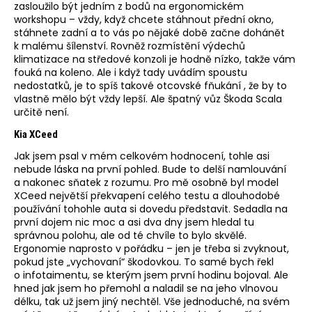
zasloužilo být jedním z bodů na ergonomickém
workshopu – vždy, když chcete stáhnout přední okno,
stáhnete zadní a to vás po nějaké době začne dohánět
k malému šílenství. Rovněž rozmístění výdechů
klimatizace na středové konzoli je hodně nízko, takže vám
fouká na koleno. Ale i když tady uvádím spoustu
nedostatků, je to spíš takové otcovské fňukání , že by to
vlastně mělo být vždy lepší. Ale špatný vůz Škoda Scala
určitě není.
Kia XCeed
Jak jsem psal v mém celkovém hodnocení, tohle asi
nebude láska na první pohled. Bude to delší namlouvání
a nakonec sňatek z rozumu. Pro mě osobně byl model
XCeed největší překvapení celého testu a dlouhodobé
používání tohohle auta si dovedu představit. Sedadla na
první dojem nic moc a asi dva dny jsem hledal tu
správnou polohu, ale od té chvíle to bylo skvělé.
Ergonomie naprosto v pořádku – jen je třeba si zvyknout,
pokud jste „vychovaní“ škodovkou. To samé bych řekl
o infotaimentu, se kterým jsem první hodinu bojoval. Ale
hned jak jsem ho přemohl a naladil se na jeho vlnovou
délku, tak už jsem jiný nechtěl. Vše jednoduché, na svém