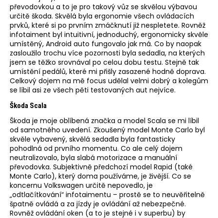
převodovkou a to je pro takový vůz se skvělou výbavou
určitě škoda. Skvělá byla ergonomie všech ovládacích
prvků, které si po prvním zmáčknutí již nespletete. Rovněž
infotaiment byl intuitivní, jednoduchý, ergonomicky skvěle
umístěný, Android auto fungovalo jak má. Co by naopak
zasloužilo trochu více pozornosti byla sedadla, na kterých
jsem se těžko srovnával po celou dobu testu. Stejně tak
umístění pedálů, které mi přišly zasazené hodně doprava.
Celkový dojem na mě focus udělal velmi dobrý a kolegům
se líbil asi ze všech pěti testovaných aut nejvíce.
Škoda Scala
Škoda je moje oblíbená značka a model Scala se mi líbil
od samotného uvedení. Zkoušený model Monte Carlo byl
skvěle vybavený, skvělá sedadla byla fantasticky
pohodlná od prvního momentu. Co ale celý dojem
neutralizovalo, byla slabá motorizace a manuální
převodovka. Subjektivně předchozí model Rapid (také
Monte Carlo), který doma používáme, je živější. Co se
koncernu Volkswagen určitě nepovedlo, je
„odtlačítkování“ infotaimentu – prostě se to neuvěřitelně
špatně ovládá a za jízdy je ovládání až nebezpečné.
Rovněž ovládání oken (a to je stejné i v superbu) by