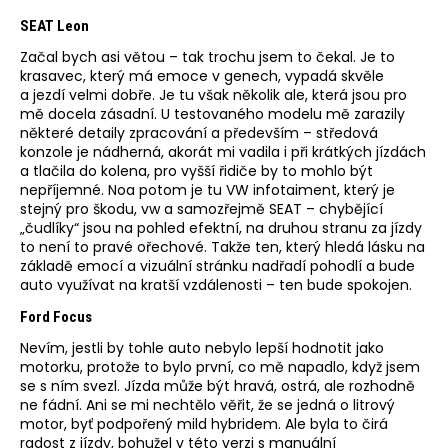
SEAT Leon
Začal bych asi větou – tak trochu jsem to čekal. Je to
krasavec, který má emoce v genech, vypadá skvěle
a jezdí velmi dobře. Je tu však několik ale, která jsou pro
mě docela zásadní. U testovaného modelu mě zarazily
některé detaily zpracování a především – středová
konzole je nádherná, akorát mi vadila i při krátkých jízdách
a tlačila do kolena, pro vyšší řidiče by to mohlo být
nepříjemné. Noa potom je tu VW infotaiment, který je
stejný pro škodu, vw a samozřejmě SEAT – chybějící
„čudlíky“ jsou na pohled efektní, na druhou stranu za jízdy
to není to pravé ořechové. Takže ten, který hledá lásku na
základě emocí a vizuální stránku nadřadí pohodlí a bude
auto využívat na kratší vzdálenosti – ten bude spokojen.
Ford Focus
Nevím, jestli by tohle auto nebylo lepší hodnotit jako
motorku, protože to bylo první, co mě napadlo, když jsem
se s ním svezl. Jízda může být hravá, ostrá, ale rozhodně
ne fádní. Ani se mi nechtělo věřit, že se jedná o litrový
motor, byť podpořený mild hybridem. Ale byla to čirá
radost z jízdy, bohužel v této verzi s manuální