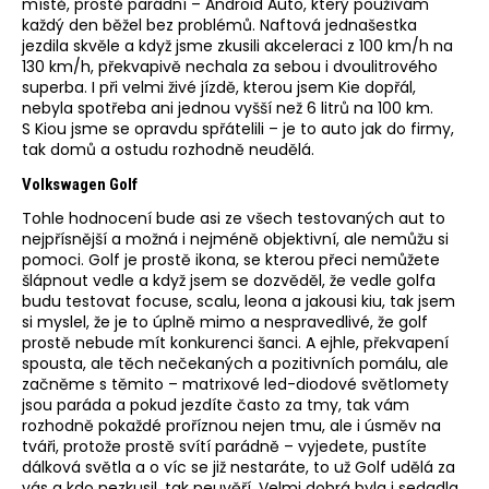
místě, prostě parádní – Android Auto, který používám
každý den běžel bez problémů. Naftová jednašestka
jezdila skvěle a když jsme zkusili akceleraci z 100 km/h na
130 km/h, překvapivě nechala za sebou i dvoulitrového
superba. I při velmi živé jízdě, kterou jsem Kie dopřál,
nebyla spotřeba ani jednou vyšší než 6 litrů na 100 km.
S Kiou jsme se opravdu spřátelili – je to auto jak do firmy,
tak domů a ostudu rozhodně neudělá.
Volkswagen Golf
Tohle hodnocení bude asi ze všech testovaných aut to
nejpřísnější a možná i nejméně objektivní, ale nemůžu si
pomoci. Golf je prostě ikona, se kterou přeci nemůžete
šlápnout vedle a když jsem se dozvěděl, že vedle golfa
budu testovat focuse, scalu, leona a jakousi kiu, tak jsem
si myslel, že je to úplně mimo a nespravedlivé, že golf
prostě nebude mít konkurenci šanci. A ejhle, překvapení
spousta, ale těch nečekaných a pozitivních pomálu, ale
začněme s těmito – matrixové led-diodové světlomety
jsou paráda a pokud jezdíte často za tmy, tak vám
rozhodně pokaždé proříznou nejen tmu, ale i úsměv na
tváři, protože prostě svítí parádně – vyjedete, pustíte
dálková světla a o víc se již nestaráte, to už Golf udělá za
vás a kdo nezkusil, tak neuvěří. Velmi dobrá byla i sedadla