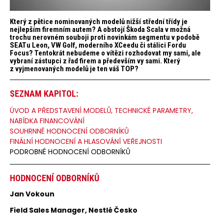
Který z pětice nominovaných modelů nižší střední třídy je
nejlepším firemním autem? A obstojí Škoda Scala v možná
trochu nerovném souboji proti novinkám segmentu v podobě
SEATu Leon, VW Golf, moderního XCeedu či stálici Fordu
Focus? Tentokrát nebudeme o vítězi rozhodovat my sami, ale
vybraní zástupci z řad firem a především vy sami. Který
z vyjmenovaných modelů je ten váš TOP?
SEZNAM KAPITOL:
ÚVOD A PŘEDSTAVENÍ MODELŮ, TECHNICKÉ PARAMETRY,
NABÍDKA FINANCOVÁNÍ
SOUHRNNÉ HODNOCENÍ ODBORNÍKŮ
FINÁLNÍ HODNOCENÍ A HLASOVÁNÍ VEŘEJNOSTI
PODROBNÉ HODNOCENÍ ODBORNÍKŮ
HODNOCENÍ ODBORNÍKŮ
Jan Vokoun
Field Sales Manager, Nestlé Česko