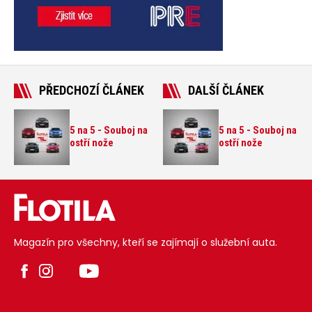
PŘEDCHOZÍ ČLÁNEK
DALŠÍ ČLÁNEK
5 na 5 - Souboj na
5 na 5 - Souboj na
ostří nože
ostří nože
Magazín pro všechny, kteří se zajímají o služební auta.