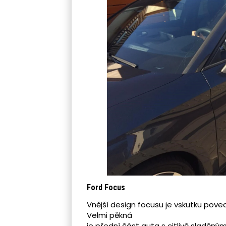
Ford Focus
Vnější design focusu je vskutku pov
Velmi pěkná
je přední část auta s citlivě sladěný