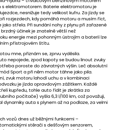
Mild-hybrid – tříválcovým benzínovým motorem
án s elektromotorem. Baterie elektromotoru je
ezdce, nesnižuje tedy velikost kufru. Za jízdy se
při rozjezdech, kdy pomáhá motoru a musím říct,
 jako střela. Při sundání nohy z plynu při zařazené
a brzdný účinek je znatelně větší než
 toku energie mezi pohonným ústrojím a baterií lze
ním přístrojovém štítu.
otou mne, přiznám se, zprvu vyděsila.
uto nepojede, zpod kapoty se budou linout zvuky
spotřeba poroste do závratných výšin. Leč absolutní
 mód Sport a při něm motor táhne jako pila.
ní, zvuk motoru lahodí uchu a v kombinaci
odvozku je jízda opravdovým zážitkem. Každé
elí kupředu, tohle auto řídit je zkrátka za
ního počítače) vyšla 6,3 l/100 km, což považuji,
al dynamiky auta s plynem až na podlaze, za velmi
ch vozů dnes už běžnými funkcemi –
tomatickými stěrači s dešťovým senzorem,