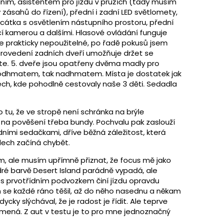
ím, asistentem pro jízdu v pruzích (tady musím
zásahů do řízení), přední i zadní LED světlomety,
rcátka s osvětlením nástupního prostoru, přední
í kamerou a dalšími. Hlasové ovládání funguje
je prakticky nepoužitelné, po řadě pokusů jsem
 i provedení zadních dveří umožňuje držet se
lokte. 5. dveře jsou opatřeny dvěma madly pro
k podhmatem, tak nadhmatem. Místa je dostatek jak
ech, kde pohodlně cestovaly naše 3 děti. Sedadla
to tu, že ve stropě není schránka na brýle
na pověšení třeba bundy. Pochvalu pak zaslouží
dními sedačkami, dříve běžná záležitost, která
lech začíná chybět.
m, ale musím upřímně přiznat, že focus mě jako
ré barvě Desert Island parádně vypadá, ale
s prvotřídním podvozkem činí jízdu opravdu
m se každé ráno těšil, až do něho nasednu a někam
cky slýchával, že je radost je řídit. Ale teprve
amená. Z aut v testu je to pro mne jednoznačný