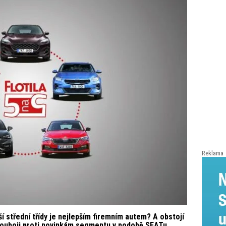
Reklama
 střední třídy je nejlepším firemním autem? A obstojí
ouboji proti novinkám segmentu v podobě SEATu