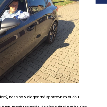
edený, nese se v elegantně sportovním duchu.
mi tvary masky chladiče, čelních světel a mlhových