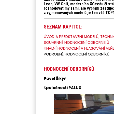
Leon, VW Golf, moderního XCeedu či stá
rozhodovat my sami, ale vybraní zástupci
z vyjmenovaných modelů je ten váš TOP
SEZNAM KAPITOL:
ÚVOD A PŘEDSTAVENÍ MODELŮ, TECHNI
SOUHRNNÉ HODNOCENÍ ODBORNÍKŮ
FINÁLNÍ HODNOCENÍ A HLASOVÁNÍ VEŘ
PODROBNÉ HODNOCENÍ ODBORNÍKŮ
HODNOCENÍ ODBORNÍKŮ
Pavel Šikýř
S
polečnosti PALUX