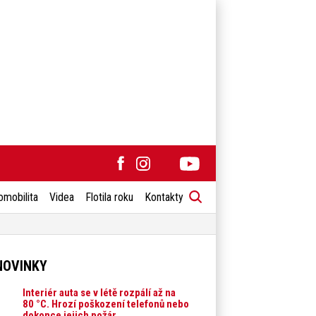
omobilita
Videa
Flotila roku
Kontakty
NOVINKY
Interiér auta se v létě rozpálí až na
80 °C. Hrozí poškození telefonů nebo
dokonce jejich požár