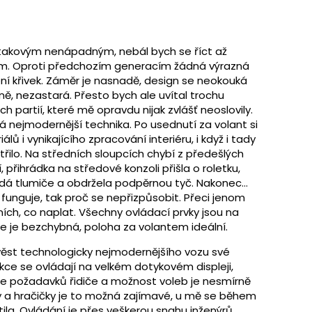
takovým nenápadným, nebál bych se říct až
. Oproti předchozím generacím žádná výrazná
ní křivek. Záměr je nasnadě, design se neokouká
ně, nezastará. Přesto bych ale uvítal trochu
ch partií, které mě opravdu nijak zvlášť neoslovily.
 nejmodernější technika. Po usednutí za volant si
ů i vynikajícího zpracování interiéru, i když i tady
etřilo. Na středních sloupcích chybí z předešlých
přihrádka na středové konzoli přišla o roletku,
á tlumiče a obdržela podpěrnou tyč. Nakonec…
to funguje, tak proč se nepřizpůsobit. Přeci jenom
ích, co naplat. Všechny ovládací prvky jsou na
 je bezchybná, poloha za volantem ideální.
ěst technologicky nejmodernějšího vozu své
nkce se ovládají na velkém dotykovém displeji,
le požadavků řidiče a možnost voleb je nesmírně
ky a hračičky je to možná zajímavé, u mě se během
ila. Ovládání je přes veškerou snahu inženýrů