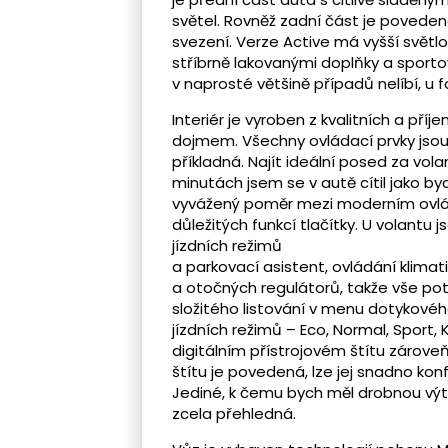
světel. Rovněž zadní část je povedená
svezení. Verze Active má vyšší světl
stříbrně lakovanými doplňky a sportovn
v naprosté většině případů nelíbí, u 
Interiér je vyroben z kvalitních a př
dojmem. Všechny ovládací prvky jso
příkladná. Najít ideální posed za vol
minutách jsem se v autě cítil jako by
vyvážený poměr mezi moderním ovlá
důležitých funkcí tlačítky. U volantu 
jízdních režimů
a parkovací asistent, ovládání klima
a otočných regulátorů, takže vše po
složitého listování v menu dotykovéh
jízdních režimů – Eco, Normal, Sport,
digitálním přístrojovém štítu zárove
štítu je povedená, lze jej snadno kon
Jediné, k čemu bych měl drobnou výtk
zcela přehledná.