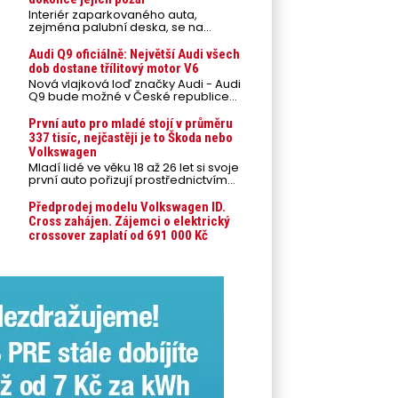
Interiér zaparkovaného auta,
zejména palubní deska, se na
přímém slunci může během letních
veder rozpálit až na 80 °C. Takové
Audi Q9 oficiálně: Největší Audi všech
teploty představují nebezpečí pro
dob dostane třílitový motor V6
odložené mobilní telefony,
Nová vlajková loď značky Audi - Audi
powerbanky nebo notebooky. Můžou
Q9 bude možné v České republice
urychlit stárnutí baterií, poškodit
objednávat od prvního srpnového
elektroniku a ve výjimečných
týdne 2026, kde budou oznámeny
První auto pro mladé stojí v průměru
případech i zvýšit riziko požáru.
také české ceny.
337 tisíc, nejčastěji je to Škoda nebo
Volkswagen
Mladí lidé ve věku 18 až 26 let si svoje
první auto pořizují prostřednictvím
úvěrového financování jako ojeté. Je
to tak u 93,3 % lidí, jen 6,7 % si pořídí
Předprodej modelu Volkswagen ID.
nové auto. Průměrná pořizovací
Cross zahájen. Zájemci o elektrický
cena vozu dosahuje 337 tisíc korun a
crossover zaplatí od 691 000 Kč
průměrná financovaná částka
přesahuje 251 tisíc korun. Vyplývá to z
dat Leasingu České spořitelny za
posledních 10 let (2016–2026).