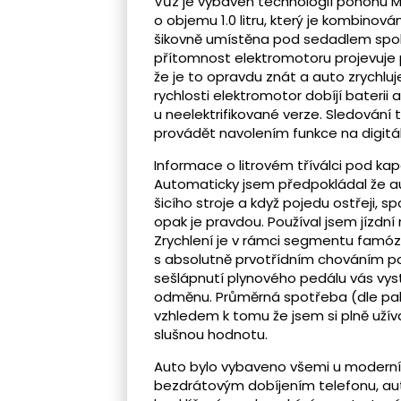
Vůz je vybaven technologií pohonu 
o objemu 1.0 litru, který je kombinov
šikovně umístěna pod sedadlem spoluj
přítomnost elektromotoru projevuje 
že je to opravdu znát a auto zrychluje
rychlosti elektromotor dobíjí baterii 
u neelektrifikované verze. Sledování
provádět navolením funkce na digitál
Informace o litrovém tříválci pod kap
Automaticky jsem předpokládal že a
šicího stroje a když pojedu ostřeji, 
opak je pravdou. Používal jsem jízdní
Zrychlení je v rámci segmentu famóz
s absolutně prvotřídním chováním p
sešlápnutí plynového pedálu vás vystř
odměnu. Průměrná spotřeba (dle palub
vzhledem k tomu že jsem si plně užív
slušnou hodnotu.
Auto bylo vybaveno všemi u moderní
bezdrátovým dobíjením telefonu, au