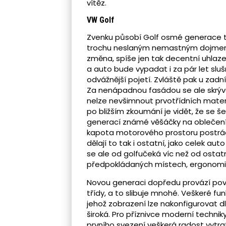
vítěz.
VW Golf
Zvenku působí Golf osmé generace 
trochu neslaným nemastným dojmem
změna, spíše jen tak decentní uhlaze
a auto bude vypadat i za pár let sluš
odvážnější pojetí. Zvláště pak u zadní
Za nenápadnou fasádou se ale skrývá
nelze nevšimnout prvotřídních materiál
po bližším zkoumání je vidět, že se š
generací známé věšáčky na oblečení, 
kapota motorového prostoru postrád
dělají to tak i ostatní, jako celek au
se ale od golfučeká víc než od ostatn
předpokládaných místech, ergonomie
Novou generaci dopředu provází pov
třídy, a to slibuje mnohé. Veškeré fu
jehož zobrazení lze nakonfigurovat d
široká. Pro příznivce moderní techni
prvního svezení veškerá radost vytrat