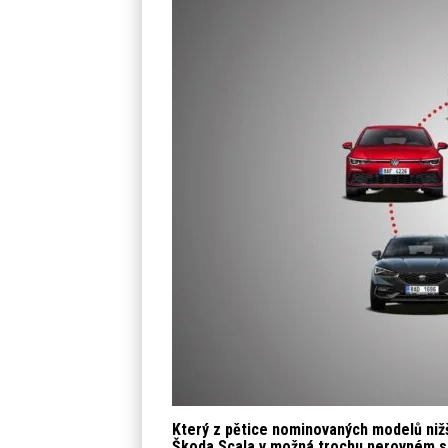
Který z pětice nominovaných modelů nižší
Škoda Scala v možná trochu nerovném s