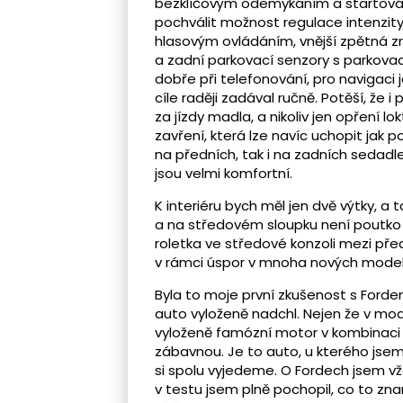
bezklíčovým odemykáním a startován
pochválit možnost regulace intenzity 
hlasovým ovládáním, vnější zpětná z
a zadní parkovací senzory s parkovac
dobře při telefonování, pro navigaci 
cíle raději zadával ručně. Potěší, že
za jízdy madla, a nikoliv jen opření 
zavření, která lze navíc uchopit ja
na předních, tak i na zadních sedadl
jsou velmi komfortní.
K interiéru bych měl jen dvě výtky, a 
a na středovém sloupku není poutko 
roletka ve středové konzoli mezi pře
v rámci úspor v mnoha nových mode
Byla to moje první zkušenost s Forde
auto vyloženě nadchl. Nejen že v mod
vyloženě famózní motor v kombinaci 
zábavnou. Je to auto, u kterého jse
si spolu vyjedeme. O Fordech jsem vždy
v testu jsem plně pochopil, co to zn