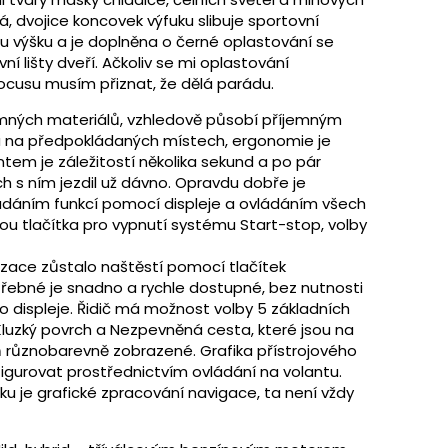
, dvojice koncovek výfuku slibuje sportovní
ou výšku a je doplněna o černé oplastování se
í lišty dveří. Ačkoliv se mi oplastování
focusu musím přiznat, že dělá parádu.
íjemných materiálů, vzhledově působí příjemným
u na předpokládaných místech, ergonomie je
antem je záležitostí několika sekund a po pár
ch s ním jezdil už dávno. Opravdu dobře je
dáním funkcí pomocí displeje a ovládáním všech
jsou tlačítka pro vypnutí systému Start-stop, volby
tizace zůstalo naštěstí pomocí tlačítek
třebné je snadno a rychle dostupné, bez nutnosti
o displeje. Řidič má možnost volby 5 základních
 Kluzký povrch a Nezpevněná cesta, které jsou na
ň různobarevně zobrazené. Grafika přístrojového
figurovat prostřednictvím ovládání na volantu.
u je grafické zpracování navigace, ta není vždy