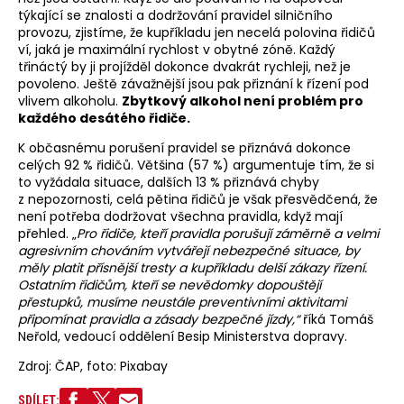
týkající se znalosti a dodržování pravidel silničního
provozu, zjistíme, že kupříkladu jen necelá polovina řidičů
ví, jaká je maximální rychlost v obytné zóně. Každý
třináctý by ji projížděl dokonce dvakrát rychleji, než je
povoleno. Ještě závažnější jsou pak přiznání k řízení pod
vlivem alkoholu.
Zbytkový alkohol není problém pro
každého desátého řidiče.
K občasnému porušení pravidel se přiznává dokonce
celých 92 % řidičů. Většina (57 %) argumentuje tím, že si
to vyžádala situace, dalších 13 % přiznává chyby
z nepozornosti, celá pětina řidičů je však přesvědčená, že
není potřeba dodržovat všechna pravidla, když mají
přehled. „
Pro řidiče, kteří pravidla porušují záměrně a velmi
agresivním chováním vytvářejí nebezpečné situace, by
měly platit přísnější tresty a kupříkladu delší zákazy řízení.
Ostatním řidičům, kteří se nevědomky dopouštějí
přestupků, musíme neustále preventivními aktivitami
připomínat pravidla a zásady bezpečné jízdy,“
říká Tomáš
Neřold, vedoucí oddělení Besip Ministerstva dopravy.
Zdroj: ČAP, foto: Pixabay
SDÍLET: