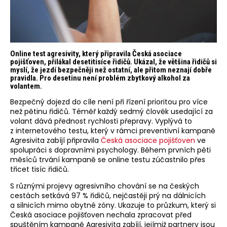
Online test agresivity, který připravila Česká asociace
pojišťoven, přilákal desetitisíce řidičů. Ukázal, že většina řidičů si
myslí, že jezdí bezpečněji než ostatní, ale přitom neznají dobře
pravidla. Pro desetinu není problém zbytkový alkohol za
volantem.
Bezpečný dojezd do cíle není při řízení prioritou pro více
než pětinu řidičů. Téměř každý sedmý člověk usedající za
volant dává přednost rychlosti přepravy. Vyplývá to
z internetového testu, který v rámci preventivní kampaně
Agresivita zabíjí připravila
Česká asociace pojišťoven
ve
spolupráci s dopravními psychology. Během prvních pěti
měsíců trvání kampaně se online testu zúčastnilo přes
třicet tisíc řidičů.
S různými projevy agresivního chování se na českých
cestách setkává 97 % řidičů, nejčastěji prý na dálnicích
a silnicích mimo obytné zóny. Ukazuje to průzkum, který si
Česká asociace pojišťoven nechala zpracovat před
spuštěním kampaně Agresivita zabíjí, jejímiž partnery jsou