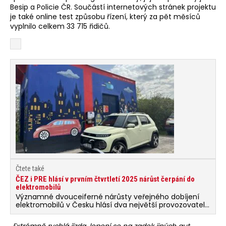
Besip a Policie ČR. Součástí internetových stránek projektu
je také online test způsobu řízení, který za pět měsíců
vyplnilo celkem 33 715 řidičů.
Čtete také
ČEZ i PRE hlásí v prvním čtvrtletí 2025 nárůst čerpání do
elektromobilů
Významné dvouceiferné nárůsty veřejného dobíjení
elektromobilů v Česku hlásí dva největší provozovatelé
dobíjecích stanic – ČEZ a PRE.