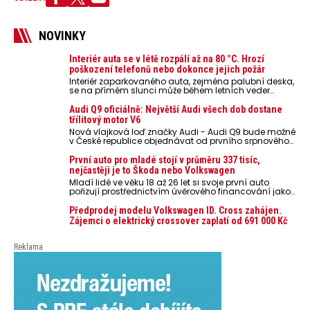
NOVINKY
Interiér auta se v létě rozpálí až na 80 °C. Hrozí
poškození telefonů nebo dokonce jejich požár
Interiér zaparkovaného auta, zejména palubní deska,
se na přímém slunci může během letních veder
rozpálit až na 80 °C. Takové teploty představují
nebezpečí pro odložené mobilní telefony, powerbanky
Audi Q9 oficiálně: Největší Audi všech dob dostane
nebo notebooky. Můžou urychlit stárnutí baterií,
třílitový motor V6
poškodit elektroniku a ve výjimečných případech i
Nová vlajková loď značky Audi - Audi Q9 bude možné
zvýšit riziko požáru.
v České republice objednávat od prvního srpnového
týdne 2026, kde budou oznámeny také české ceny.
První auto pro mladé stojí v průměru 337 tisíc,
nejčastěji je to Škoda nebo Volkswagen
Mladí lidé ve věku 18 až 26 let si svoje první auto
pořizují prostřednictvím úvěrového financování jako
ojeté. Je to tak u 93,3 % lidí, jen 6,7 % si pořídí nové
auto. Průměrná pořizovací cena vozu dosahuje 337
Předprodej modelu Volkswagen ID. Cross zahájen.
tisíc korun a průměrná financovaná částka
Zájemci o elektrický crossover zaplatí od 691 000 Kč
přesahuje 251 tisíc korun. Vyplývá to z dat Leasingu
České spořitelny za posledních 10 let (2016–2026).
Reklama