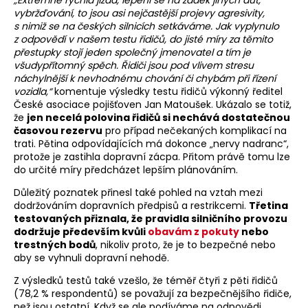
„Extrémně rychlá jízda, lepení se na zadek jiných aut,
vybržďování, to jsou asi nejčastější projevy agresivity,
s nimiž se na českých silnicích setkáváme. Jak vyplynulo
z odpovědí v našem testu řidičů, do jisté míry za těmito
přestupky stojí jeden společný jmenovatel a tím je
všudypřítomný spěch. Řidiči jsou pod vlivem stresu
náchylnější k nevhodnému chování či chybám při řízení
vozidla,“
komentuje výsledky testu řidičů výkonný ředitel
České asociace pojišťoven Jan Matoušek. Ukázalo se totiž,
že
jen necelá polovina řidičů si nechává dostatečnou
časovou rezervu
pro případ nečekaných komplikací na
trati. Pětina odpovídajících má dokonce „nervy nadranc“,
protože je zastihla dopravní zácpa. Přitom právě tomu lze
do určité míry předcházet lepším plánováním.
Důležitý poznatek přinesl také pohled na vztah mezi
dodržováním dopravních předpisů a restrikcemi.
Třetina
testovaných přiznala, že pravidla silničního provozu
dodržuje především kvůli
obavám z pokuty
nebo
trestných bodů
, nikoliv proto, že je to bezpečné nebo
aby se vyhnuli dopravní nehodě.
Z výsledků testů také vzešlo, že téměř čtyři z pěti řidičů
(78,2 % respondentů) se považují za bezpečnějšího řidiče,
než jsou ostatní. Když se ale podíváme na odpovědi