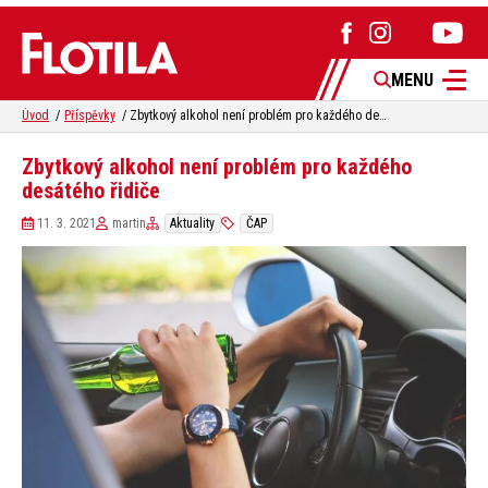
MENU
Úvod
Příspěvky
Zbytkový alkohol není problém pro každého desátého řidiče
Zbytkový alkohol není problém pro každého
desátého řidiče
11. 3. 2021
martin
Aktuality
ČAP