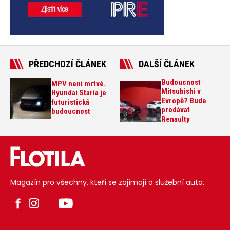
PŘEDCHOZÍ ČLÁNEK
DALŠÍ ČLÁNEK
Budoucnost
MPV není mrtvé.
Mitsubishi v
Hyundai Staria je
Evropě? Bude
futuristická
prodávat
budoucnost
Renaulty
Magazín pro všechny, kteří se zajímají o služební auta.