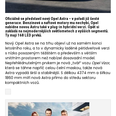
Oficiálně se představil nový Opel Astra – v pořadí již šesté
generace. Benzinové a naftové motory mu nechybí, Opel
nabídne novou Astru také v plug-in hybridní verzi. Opět si
zakládá na nejmodernějších světlometech z vyšších segmentů.
Ty mají 168 LED prvků.
Nový Opel Astra se na trhu objeví už na samém konci
letošního roku, a to v dynamicky laděné pětidveřové verzi
s nízko posazeným těžištěm a především s větším
vnitřním prostorem než nabízel dosavadní model.
Nepřehlédnutelným prvkem je nová „tvář“ vozu
Opel Vizor
,
která se táhne napříč celou čelní maskou, takže nová
Astra vypadá širší a stabilnější. S délkou 4374 mm a šířkou
1860 mm míří nová Astra přímo do středu sektoru
kompaktních vozů.