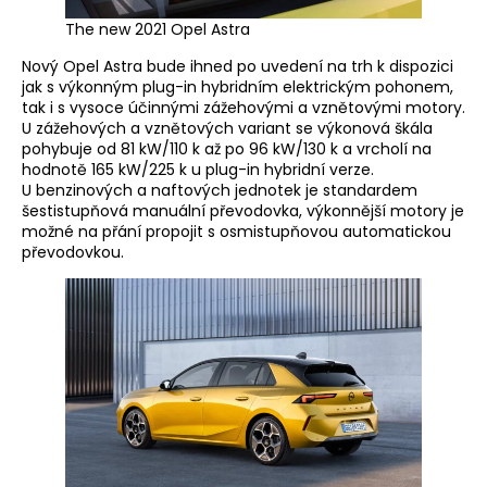
The new 2021 Opel Astra
Nový Opel Astra bude ihned po uvedení na trh k dispozici
jak s výkonným plug-in hybridním elektrickým pohonem,
tak i s vysoce účinnými zážehovými a vznětovými motory.
U zážehových a vznětových variant se výkonová škála
pohybuje od 81 kW/110 k až po 96 kW/130 k a vrcholí na
hodnotě 165 kW/225 k u plug-in hybridní verze.
U benzinových a naftových jednotek je standardem
šestistupňová manuální převodovka, výkonnější motory je
možné na přání propojit s osmistupňovou automatickou
převodovkou.