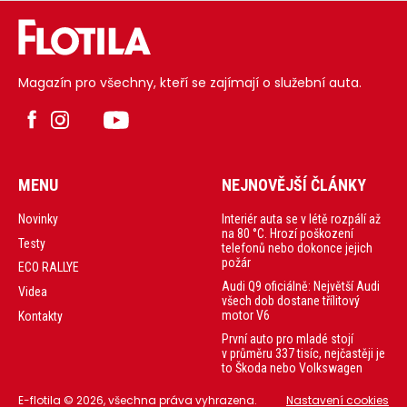
Magazín pro všechny, kteří se zajímají o služební auta.
MENU
NEJNOVĚJŠÍ ČLÁNKY
Interiér auta se v létě rozpálí až
Novinky
na 80 °C. Hrozí poškození
Testy
telefonů nebo dokonce jejich
požár
ECO RALLYE
Audi Q9 oficiálně: Největší Audi
Videa
všech dob dostane třílitový
motor V6
Kontakty
První auto pro mladé stojí
v průměru 337 tisíc, nejčastěji je
to Škoda nebo Volkswagen
E-flotila © 2026, všechna práva vyhrazena.
Nastavení cookies