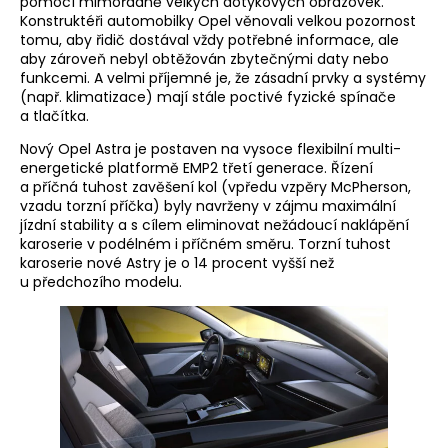
pomocí mimořádně velkých dotykových obrazovek.
Konstruktéři automobilky Opel věnovali velkou pozornost
tomu, aby řidič dostával vždy potřebné informace, ale
aby zároveň nebyl obtěžován zbytečnými daty nebo
funkcemi. A velmi příjemné je, že zásadní prvky a systémy
(např. klimatizace) mají stále poctivé fyzické spínače
a tlačítka.
Nový Opel Astra je postaven na vysoce flexibilní multi-
energetické platformě EMP2 třetí generace. Řízení
a příčná tuhost zavěšení kol (vpředu vzpěry McPherson,
vzadu torzní příčka) byly navrženy v zájmu maximální
jízdní stability a s cílem eliminovat nežádoucí naklápění
karoserie v podélném i příčném směru. Torzní tuhost
karoserie nové Astry je o 14 procent vyšší než
u předchozího modelu.