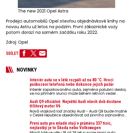
The new 2021 Opel Astra
Prodejci automobilů Opel otevřou objednávkové knihy na
novou Astru už letos na podzim. První zákaznické vozy
potom dorazí na samém začátku roku 2022.
Zdroj: Opel
SDÍLET:
NOVINKY
Interiér auta se v létě rozpálí až na 80 °C. Hrozí
poškození telefonů nebo dokonce jejich požár
Interiér zaparkovaného auta, zejména palubní deska,
se na přímém slunci může během letních veder
rozpálit až na 80 °C. Takové teploty představují
nebezpečí pro odložené mobilní telefony, powerbanky
Audi Q9 oficiálně: Největší Audi všech dob dostane
nebo notebooky. Můžou urychlit stárnutí baterií,
třílitový motor V6
poškodit elektroniku a ve výjimečných případech i
Nová vlajková loď značky Audi - Audi Q9 bude možné
zvýšit riziko požáru.
v České republice objednávat od prvního srpnového
týdne 2026, kde budou oznámeny také české ceny.
První auto pro mladé stojí v průměru 337 tisíc,
nejčastěji je to Škoda nebo Volkswagen
Mladí lidé ve věku 18 až 26 let si svoje první auto