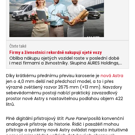
Čtete také
Firmy a živnostníci rekordně nakupují ojeté vozy
Obliba nákupu ojetých vozidel roste v poslední době
i mezi firmami a živnostníky. Skupina AURES Holdings,
provozovatel sítě AAA AUTO a Mototechna,
zaznamenala za rok 2025 historicky nejúspěšnější
Díky krátkému přednímu převisu karoserie je
nová Astra
výsledky v segmentu firemních prodejů.
jen o 4,0 mm delší než předchozí model, a to i přes
výrazně zvětšený rozvor 2675 mm (+13 mm). Navzdory
sebevědomému postoji nabízí praktický zavazadlový
prostor nové Astry s nastavitelnou podlahou objem 422
litrů.
Plně digitální přístrojový štít
Pure Panel
posílá konvenční
analogové přístroje do historie. Řidič i pasažéři mohou
přístroje a systémy nové Astry ovládat naprosto intuitivně