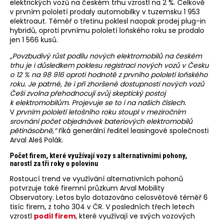
elektrických vozů na českém trhu vzrostl na 2 %. Celkově
v prvním pololetí prodaly automobilky v tuzemsku 1 953
elektroaut. Téměř o třetinu poklesl naopak prodej plug-in
hybridů, oproti prvnímu pololetí loňského roku se prodalo
jen 1 566 kusů
.
„Povzbudivý růst podílu nových elektromobilů na českém
trhu je i důsledkem poklesu registrací nových vozů v Česku
o 12 % na 98 916 oproti hodnotě z prvního pololetí loňského
roku. Je patrné, že i při zhoršené dostupnosti nových vozů
Češi zvolna přehodnocují svůj skeptický postoj
k elektromobilům. Projevuje se to i na našich číslech.
V
prvním pololetí letošního roku stoupl v meziročním
srovnání počet objednávek bateriových elektromobilů
pětinásobně,“
říká generální ředitel leasingové společnosti
Arval Aleš Polák.
Počet firem, které využívají vozy s alternativními pohony,
narostl za tři roky o polovinu
Rostoucí trend ve využívání alternativních pohonů
potvrzuje také firemní průzkum Arval Mobility
Observatory. Letos bylo dotazováno celosvětově téměř 6
tisíc firem, z toho 304 v ČR. V posledních třech letech
vzrostl
podíl firem
, které využívají ve svých vozových