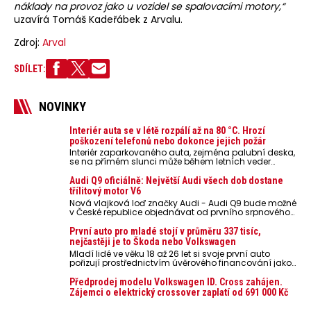
náklady na provoz jako u vozidel se spalovacími motory,“
uzavírá Tomáš Kadeřábek z Arvalu.
Zdroj:
Arval
SDÍLET:
NOVINKY
Interiér auta se v létě rozpálí až na 80 °C. Hrozí
poškození telefonů nebo dokonce jejich požár
Interiér zaparkovaného auta, zejména palubní deska,
se na přímém slunci může během letních veder
rozpálit až na 80 °C. Takové teploty představují
nebezpečí pro odložené mobilní telefony, powerbanky
Audi Q9 oficiálně: Největší Audi všech dob dostane
nebo notebooky. Můžou urychlit stárnutí baterií,
třílitový motor V6
poškodit elektroniku a ve výjimečných případech i
Nová vlajková loď značky Audi - Audi Q9 bude možné
zvýšit riziko požáru.
v České republice objednávat od prvního srpnového
týdne 2026, kde budou oznámeny také české ceny.
První auto pro mladé stojí v průměru 337 tisíc,
nejčastěji je to Škoda nebo Volkswagen
Mladí lidé ve věku 18 až 26 let si svoje první auto
pořizují prostřednictvím úvěrového financování jako
ojeté. Je to tak u 93,3 % lidí, jen 6,7 % si pořídí nové
auto. Průměrná pořizovací cena vozu dosahuje 337
Předprodej modelu Volkswagen ID. Cross zahájen.
tisíc korun a průměrná financovaná částka
Zájemci o elektrický crossover zaplatí od 691 000 Kč
přesahuje 251 tisíc korun. Vyplývá to z dat Leasingu
České spořitelny za posledních 10 let (2016–2026).