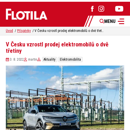
MENU
Úvod
Příspěvky
V Česku vzrostl prodej elektromobilů o dvě třetiny
V Česku vzrostl prodej elektromobilů o dvě
třetiny
3. 8. 2022
martin
Aktuality
Elektromobilita