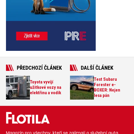
PŘEDCHOZÍ ČLÁNEK
DALŠÍ ČLÁNEK
Test Subaru
Toyota vyvíjí
Forester e-
užitkové vozy na
BOXER: Nejen
elektřinu a vodík
lesa pán
Magazín pro všechny, kteří se zajímají o služební auta.