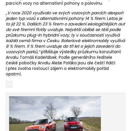
parcích vozy na alternativní pohony o polovinu.
„V roce 2020 využívalo ve svých vozových parcích alespoň
jeden typ vozů s alternativními pohony 14 % firem.
L
etos je
to již 22 %. Dalších 23 % firem o zavedení ekologičtějších aut
do své firemní flotily uvažuje. Největší oblibě se těší podle
průzkumu plug-in hybridní vozy, ty v současnosti využívá
každá osmá firma v Česku. Bateriové elektromobily využívá
8 % firem. 11 % firem uvažuje do tří let o jejich zavedení do
vozových parků,“
přibližuje výsledky průzkumu konzultant
Arvalu Tomáš Kadeřábek. Podle generálního ředitele
české pobočky Arvalu Aleše Poláka jsou ale čeští řidiči
i přes zvolna rostoucí zájem o elektromobily pořád
opatrní.