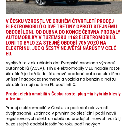
V ČESKU VZROSTL VE DRUHÉM ČTVRTLETÍ PRODEJ
ELEKTROMOBILŮ O DVĚ TŘETINY OPROTI STEJNÉMU
OBDOBÍ LONI. OD DUBNA DO KONCE ČERVNA PRODALY
AUTOMOBILKY V TUZEMSKU 1168 ELEKTROMOBILŮ.
LONI TO BYLO ZA STEJNÉ OBDOBÍ 706 VOZŮ NA
ELEKTŘINU. JDE O ŠESTÝ NEJVĚTŠÍ NÁRŮST V CELÉ
EU.
Vyplývá to z aktuálních dat Evropské asociace výrobců
automobilů (ACEA). Trh s elektromobily v EU nadále roste.
Aktuálně je každé desáté nově prodané auto na elektřinu.
Snížení naopak zaznamenala vozidla na benzín a naftu,
aktuálně mají na trhu EU podíl 56 %.
Prodej elektromobilů v Česku roste, plug –in hybridy klesly
o třetinu
Prodej elektromobilů v Česku za poslední rok vzrostl
dvojnásobně. Zatímco v prvním pololetí činil podíl nově
registrovaných elektromobilů na prodejích nových vozů 1,1
%, za stejné období letošního roku podíl nových