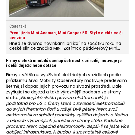
Čtete také
První jízda Mini Aceman, Mini Cooper 5D: Styl v elektrice či
benzínu
Hned se dvěma novinkami přijíždí na začátku roku na
české silnice značka MINI. Zatímco pětidveřový Mini
Cooper je inovovanou klasikou se 115- nebo
150kilowattovým benzínovým motorem pod kapotou,
Firmy u elektromobilů oceňují šetrnost k přírodě, motivuje je
Mini Aceman je zcela novým crossoverem v segmentu
i delší dojezd nebo dotace
prémiových malých vozů s elektrickým pohonem.
Firmy k většímu využívání elektrických vozidlech podle
průzkumu Arval Mobility Observatory motivuje především
šetrnější dopad jejich provozu na životní prostředí. Dále
zvyšující se dojezd a také výraznější podpora ze strany
státu.
„Ekologická složka provozu elektromobilů je
podstatná pro 52 % firem, které o zavedení elektromobilů
do svých firemních flotil uvažují. Dvě pětiny firem zvolí
elektromobil za splnění podmínky vyššího dojezdu a třetina
v případě výraznějších pobídek ze strany státu. Podobné
procento firem objedná elektromobily, zlepší-li se ještě více
dobíjecí infrastruktura.
A
budou-li srovnatelné celkové