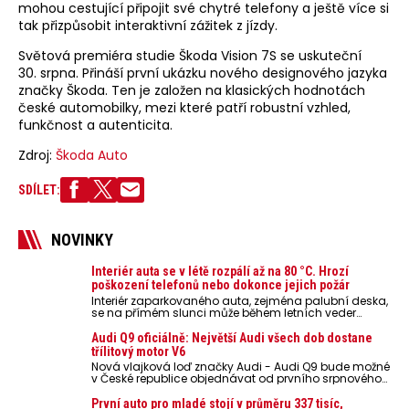
mohou cestující připojit své chytré telefony a ještě více si
tak přizpůsobit interaktivní zážitek z jízdy.
Světová premiéra studie Škoda Vision 7S
se uskuteční
30. srpna. Přináší první ukázku nového designového jazyka
značky Škoda. Ten je založen na klasických hodnotách
české automobilky, mezi které patří robustní vzhled,
funkčnost a autenticita.
Zdroj:
Škoda Auto
SDÍLET:
NOVINKY
Interiér auta se v létě rozpálí až na 80 °C. Hrozí
poškození telefonů nebo dokonce jejich požár
Interiér zaparkovaného auta, zejména palubní deska,
se na přímém slunci může během letních veder
rozpálit až na 80 °C. Takové teploty představují
nebezpečí pro odložené mobilní telefony, powerbanky
Audi Q9 oficiálně: Největší Audi všech dob dostane
nebo notebooky. Můžou urychlit stárnutí baterií,
třílitový motor V6
poškodit elektroniku a ve výjimečných případech i
Nová vlajková loď značky Audi - Audi Q9 bude možné
zvýšit riziko požáru.
v České republice objednávat od prvního srpnového
týdne 2026, kde budou oznámeny také české ceny.
První auto pro mladé stojí v průměru 337 tisíc,