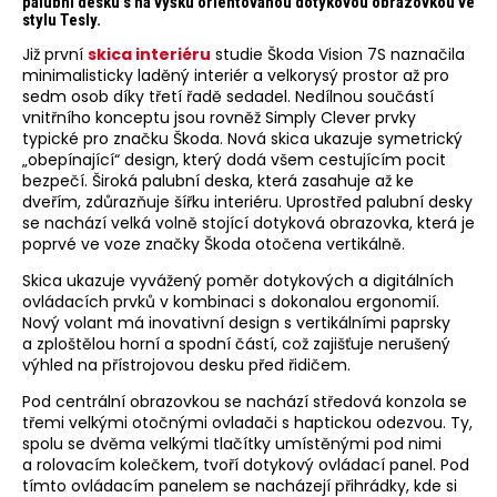
palubní desku s na výšku orientovanou dotykovou obrazovkou ve
stylu Tesly.
Již první
skica interiéru
studie Škoda Vision 7S naznačila
minimalisticky laděný interiér a velkorysý prostor až pro
sedm osob díky třetí řadě sedadel. Nedílnou součástí
vnitřního konceptu jsou rovněž Simply Clever prvky
typické pro značku Škoda. Nová skica ukazuje symetrický
„obepínající“ design, který dodá všem cestujícím pocit
bezpečí. Široká palubní deska, která zasahuje až ke
dveřím, zdůrazňuje šířku interiéru. Uprostřed palubní desky
se nachází velká volně stojící dotyková obrazovka, která je
poprvé ve voze značky Škoda otočena vertikálně.
Skica ukazuje vyvážený poměr dotykových a digitálních
ovládacích prvků v kombinaci s dokonalou ergonomií.
Nový volant má inovativní design s vertikálními paprsky
a zploštělou horní a spodní částí, což zajišťuje nerušený
výhled na přístrojovou desku před řidičem.
Pod centrální obrazovkou se nachází středová konzola se
třemi velkými otočnými ovladači s haptickou odezvou. Ty,
spolu se dvěma velkými tlačítky umístěnými pod nimi
a rolovacím kolečkem, tvoří dotykový ovládací panel. Pod
tímto ovládacím panelem se nacházejí přihrádky, kde si