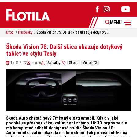
MENU
Úvod
Příspěvky
Škoda Vision 7S: Další skica ukazuje dotykový tablet ve stylu Tesly
Škoda Vision 7S: Další skica ukazuje dotykový
tablet ve stylu Tesly
16. 8. 2022
martin
Aktuality
Škoda
Vision 7S
Škoda Auto chystá nový 7místný elektromobil. Kdy a v jaké
podobě se přesně ukáže, zatím není známo. Už 30. srpna se ale
má kompletně odhalit designová studie Škoda Vision 7S.
Automobilka zatím ukázala druhou skicu. Tak přináší pohled na