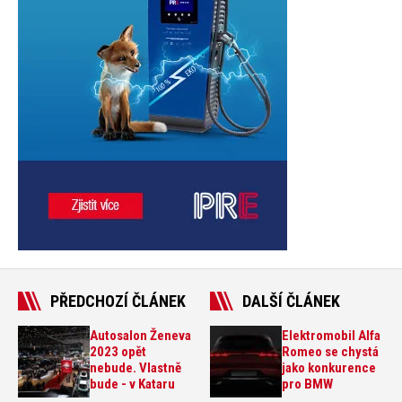
PŘEDCHOZÍ ČLÁNEK
DALŠÍ ČLÁNEK
Autosalon Ženeva
Elektromobil Alfa
2023 opět
Romeo se chystá
nebude. Vlastně
jako konkurence
bude - v Kataru
pro BMW