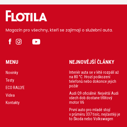
Magazín pro všechny, kteří se zajímají o služební auta.
MENU
NEJNOVĚJŠÍ ČLÁNKY
Interiér auta se v létě rozpálí až
Novinky
na 80 °C. Hrozí poškození
Testy
telefonů nebo dokonce jejich
požár
ECO RALLYE
Audi Q9 oficiálně: Největší Audi
Videa
všech dob dostane třílitový
motor V6
Kontakty
První auto pro mladé stojí
v průměru 337 tisíc, nejčastěji je
to Škoda nebo Volkswagen