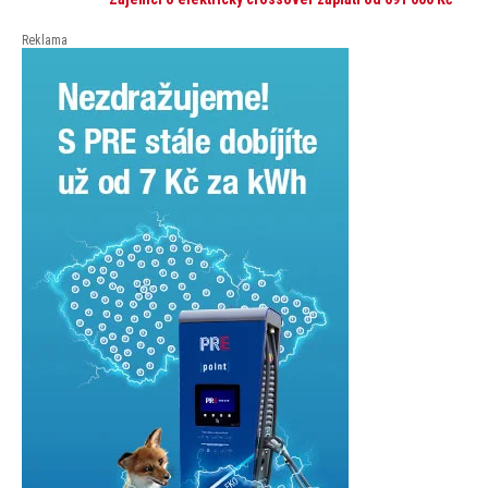
přesahuje 251 tisíc korun. Vyplývá to z dat Leasingu
České spořitelny za posledních 10 let (2016–2026).
Reklama