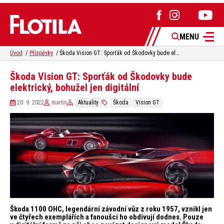
MENU
Úvod
Příspěvky
Škoda Vision GT: Sporťák od Škodovky bude elektrický, bohužel jen digitální
Škoda Vision GT: Sporťák od Škodovky bude
elektrický, bohužel jen digitální
20. 9. 2022
martin
Aktuality
Škoda
Vision GT
Škoda 1100 OHC, legendární závodní vůz z roku 1957, vznikl jen
ve čtyřech exemplářích a fanoušci ho obdivují dodnes. Pouze