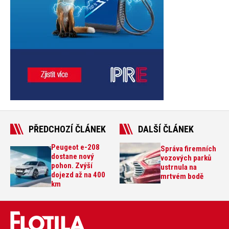
PŘEDCHOZÍ ČLÁNEK
DALŠÍ ČLÁNEK
Peugeot e-208
Správa firemních
dostane nový
vozových parků
pohon. Zvýší
ustrnula na
dojezd až na 400
mrtvém bodě
km