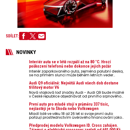
SDÍLET:
NOVINKY
Interiér auta se v létě rozpálí až na 80 °C. Hrozí
poškození telefonů nebo dokonce jejich požár
Interiér zaparkovaného auta, zejména palubní deska,
se na přímém slunci může během letních veder
rozpálit až na 80 °C. Takové teploty představují
nebezpečí pro odložené mobilní telefony, powerbanky
Audi Q9 oficiálně: Největší Audi všech dob dostane
nebo notebooky. Můžou urychlit stárnutí baterií,
třílitový motor V6
poškodit elektroniku a ve výjimečných případech i
Nová vlajková loď značky Audi - Audi Q9 bude možné
zvýšit riziko požáru.
v České republice objednávat od prvního srpnového
týdne 2026, kde budou oznámeny také české ceny.
První auto pro mladé stojí v průměru 337 tisíc,
nejčastěji je to Škoda nebo Volkswagen
Mladí lidé ve věku 18 až 26 let si svoje první auto
pořizují prostřednictvím úvěrového financování jako
ojeté. Je to tak u 93,3 % lidí, jen 6,7 % si pořídí nové
auto. Průměrná pořizovací cena vozu dosahuje 337
Předprodej modelu Volkswagen ID. Cross zahájen.
tisíc korun a průměrná financovaná částka
Zájemci o elektrický crossover zaplatí od 691 000 Kč