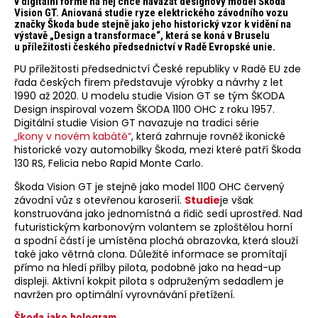
v digitální formě na něj chce navázat designový model Škoda
Vision GT. Aniovaná studie ryze elektrického závodního vozu
značky Škoda bude stejně jako jeho historický vzor k vidění na
výstavě „Design a transformace“, která se koná v Bruselu
u příležitosti českého předsednictví v Radě Evropské unie.
PU příležitosti předsednictví České republiky v Radě EU zde
řada českých firem představuje výrobky a návrhy z let
1990 až 2020. U modelu studie Vision GT se tým ŠKODA
Design inspiroval vozem ŠKODA 1100 OHC z roku 1957.
Digitální studie Vision GT navazuje na tradici série
„Ikony v novém kabátě“
, která zahrnuje rovněž ikonické
historické vozy automobilky Škoda, mezi které patří Škoda
130 RS, Felicia nebo Rapid Monte Carlo.
Škoda Vision GT je stejně jako model 1100 OHC červený
závodní vůz s otevřenou karoserií.
Studie
je však
konstruována jako jednomístná a řidič sedí uprostřed. Nad
futuristickým karbonovým volantem se zploštělou horní
a spodní částí je umístěna plochá obrazovka, která slouží
také jako větrná clona. Důležité informace se promítají
přímo na hledí přilby pilota, podobně jako na head-up
displeji. Aktivní kokpit pilota s odpruženým sedadlem je
navržen pro optimální vyrovnávání přetížení.
Škoda jako hologram