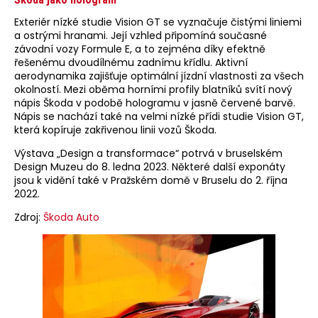
Exteriér nízké studie Vision GT se vyznačuje čistými liniemi
a ostrými hranami. Její vzhled připomíná současné
závodní vozy Formule E, a to zejména díky efektně
řešenému dvoudílnému zadnímu křídlu. Aktivní
aerodynamika zajišťuje optimální jízdní vlastnosti za všech
okolností. Mezi oběma horními profily blatníků svítí nový
nápis Škoda v podobě hologramu v jasně červené barvě.
Nápis se nachází také na velmi nízké přídi studie Vision GT,
která kopíruje zakřivenou linii vozů Škoda.
Výstava „Design a transformace“ potrvá v bruselském
Design Muzeu do 8. ledna 2023. Některé další exponáty
jsou k vidění také v Pražském domě v Bruselu do 2. října
2022.
Zdroj:
Škoda Auto