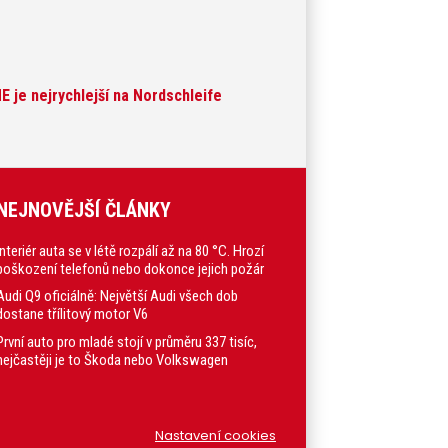
je nejrychlejší na Nordschleife
NEJNOVĚJŠÍ ČLÁNKY
Interiér auta se v létě rozpálí až na 80 °C. Hrozí
poškození telefonů nebo dokonce jejich požár
Audi Q9 oficiálně: Největší Audi všech dob
dostane třílitový motor V6
První auto pro mladé stojí v průměru 337 tisíc,
nejčastěji je to Škoda nebo Volkswagen
Nastavení cookies