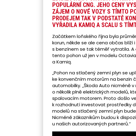
POPULÁRNÍ CNG. JEHO CENY VYS
ZÁJEM O NOVÉ VOZY S TÍMTO P
PRODEJEM TAK V PODSTATĚ KON
VYŘADILA KAMIQ A SCALU S TÍ
Začátkem loňského října byla průměrn
korun, někde se ale cena občas blíží
s benzínem se tak téměř vytratila. A
tento pohon už jen v modelu Octavia
a Kamiq.
„Pohon na stlačený zemní plyn se upla
ke konvenčním motorům na benzin či n
automobilky. „Škoda Auto nicméně v 
o několik plně elektrických modelů, 
spalovacím motorem. Proto došlo ve
k rozhodnutí investovat prostředky 
modelů na stlačený zemní plyn bude
Nicméně zákazníkům budou k dispozic
u našich autorizovaných partnerů.“