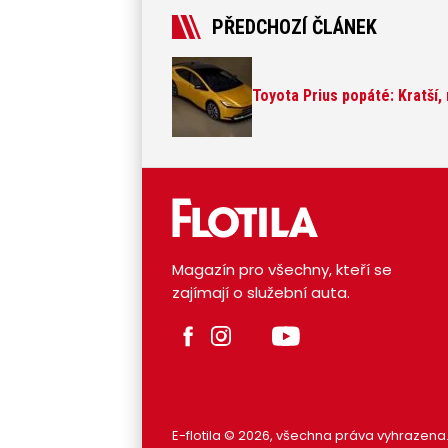
PŘEDCHOZÍ ČLÁNEK
Toyota Prius popáté: Kratší, 
Magazín pro všechny, kteří se
zajímají o služební auta.
E-flotila © 2026, všechna práva vyhrazena