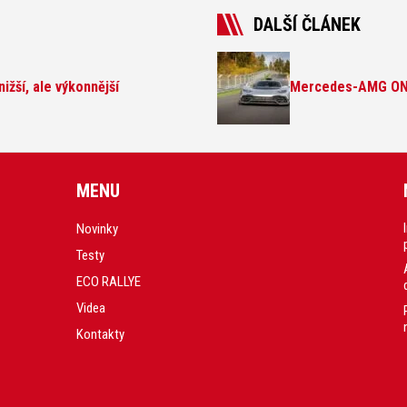
DALŠÍ ČLÁNEK
nižší, ale výkonnější
Mercedes-AMG ONE 
MENU
Novinky
Testy
ECO RALLYE
Videa
Kontakty
.