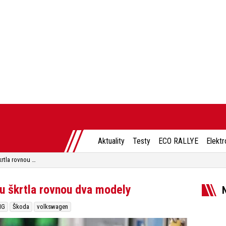
Aktuality
Testy
ECO RALLYE
Elektr
Škoda končí se CNG, z ceníku škrtla rovnou dva modely
u škrtla rovnou dva modely
NG
Škoda
volkswagen