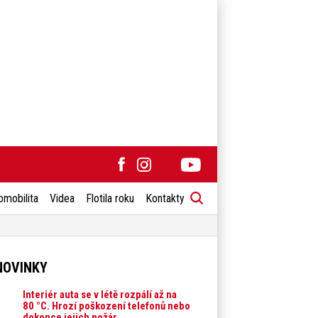
omobilita
Videa
Flotila roku
Kontakty
NOVINKY
Interiér auta se v létě rozpálí až na
80 °C. Hrozí poškození telefonů nebo
dokonce jejich požár