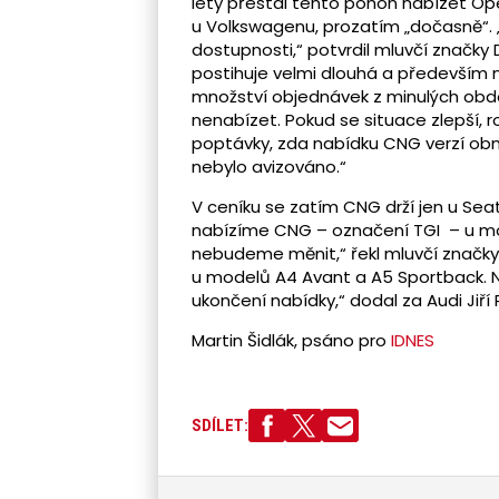
lety přestal tento pohon nabízet Op
u Volkswagenu, prozatím „dočasně“. „
dostupnosti,“ potvrdil mluvčí značk
postihuje velmi dlouhá a především 
množství objednávek z minulých obdob
nenabízet. Pokud se situace zlepší, r
poptávky, zda nabídku CNG verzí ob
nebylo avizováno.“
V ceníku se zatím CNG drží jen u Se
nabízíme CNG – označení TGI – u mod
nebudeme měnit,“ řekl mluvčí značky F
u modelů A4 Avant a A5 Sportback.
ukončení nabídky,“ dodal za Audi Jiří
Martin Šidlák, psáno pro
IDNES
SDÍLET: