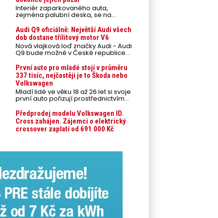
Interiér zaparkovaného auta,
zejména palubní deska, se na
přímém slunci může během letních
veder rozpálit až na 80 °C. Takové
Audi Q9 oficiálně: Největší Audi všech
teploty představují nebezpečí pro
dob dostane třílitový motor V6
odložené mobilní telefony,
Nová vlajková loď značky Audi - Audi
powerbanky nebo notebooky. Můžou
Q9 bude možné v České republice
urychlit stárnutí baterií, poškodit
objednávat od prvního srpnového
elektroniku a ve výjimečných
týdne 2026, kde budou oznámeny
První auto pro mladé stojí v průměru
případech i zvýšit riziko požáru.
také české ceny.
337 tisíc, nejčastěji je to Škoda nebo
Volkswagen
Mladí lidé ve věku 18 až 26 let si svoje
první auto pořizují prostřednictvím
úvěrového financování jako ojeté. Je
to tak u 93,3 % lidí, jen 6,7 % si pořídí
Předprodej modelu Volkswagen ID.
nové auto. Průměrná pořizovací
Cross zahájen. Zájemci o elektrický
cena vozu dosahuje 337 tisíc korun a
crossover zaplatí od 691 000 Kč
průměrná financovaná částka
přesahuje 251 tisíc korun. Vyplývá to z
dat Leasingu České spořitelny za
posledních 10 let (2016–2026).