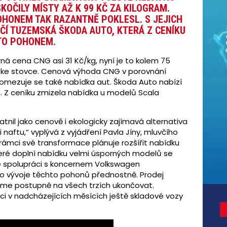
KOČILY MÍSTY AŽ K 99 KČ ZA KILOGRAM.
OHONEM TAK RAZANTNĚ POKLESL. S JEJICH
ČÍ TUZEMSKÁ ŠKODA AUTO, KTERÁ Z CENÍKU
MTO POHONEM.
á cena CNG asi 31 Kč/kg, nyní je to kolem 75
 i ke stovce. Cenová výhoda CNG v porovnání
 omezuje se také nabídka aut. Škoda Auto nabízí
. Z ceníku zmizela nabídka u modelů Scala
tnil jako cenově i ekologicky zajímavá alternativa
aftu,“ vyplývá z vyjádření Pavla Jíny, mluvčího
rámci své transformace plánuje rozšířit nabídku
které doplní nabídku velmi úsporných modelů se
 spolupráci s koncernem Volkswagen
do vývoje těchto pohonů přednostně. Prodej
me postupně na všech trzích ukončovat.
i v nadcházejících měsících ještě skladové vozy