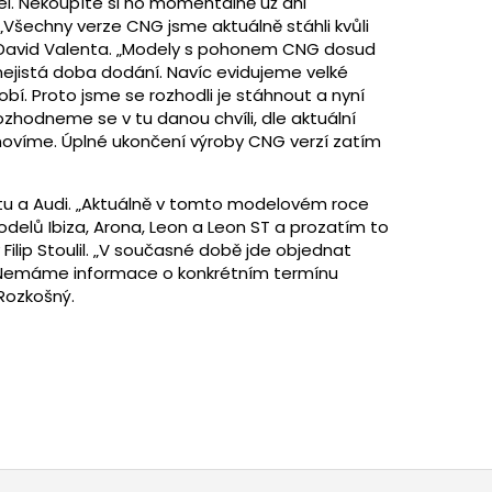
el. Nekoupíte si ho momentálně už ani
Všechny verze CNG jsme aktuálně stáhli kvůli
y David Valenta. „Modely s pohonem CNG dosud
nejistá doba dodání. Navíc evidujeme velké
í. Proto jsme se rozhodli je stáhnout a nyní
ozhodneme se v tu danou chvíli, dle aktuální
novíme. Úplné ukončení výroby CNG verzí zatím
atu a Audi. „Aktuálně v tomto modelovém roce
elů Ibiza, Arona, Leon a Leon ST a prozatím to
ilip Stoulil. „V současné době jde objednat
 Nemáme informace o konkrétním termínu
 Rozkošný.