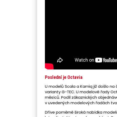
Poslední je Octavia
U modelů Scala a Kamiq již došlo na
varianty G-TEC. U modelové řady Oct
měsíců. Podíl zákaznických objednáv
v uvedených modelových řadách tvoři
Dříve poměrně široká nabídka modelů