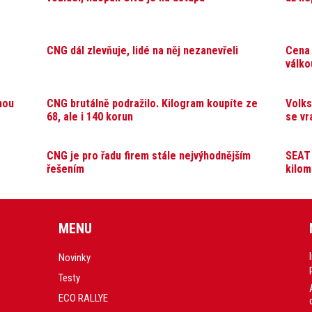
CNG dál zlevňuje, lidé na něj nezanevřeli
Cena 
válko
nou
CNG brutálně podražilo. Kilogram koupíte ze
Volks
68, ale i 140 korun
se vr
CNG je pro řadu firem stále nejvýhodnějším
SEAT 
řešením
kilom
MENU
Novinky
Testy
ECO RALLYE