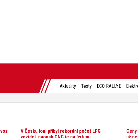
Aktuality
Testy
ECO RALLYE
Elektr
ovoz
V Česku loni přibyl rekordní počet LPG
Ceny 
vozidel, naopak CNG je na ústupu
už ne