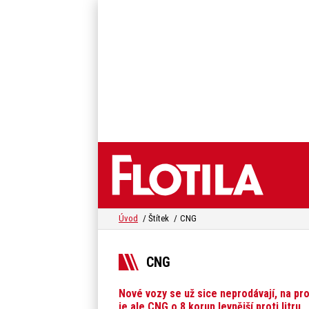
Úvod
Štítek
CNG
CNG
Nové vozy se už sice neprodávají, na pr
je ale CNG o 8 korun levnější proti litru