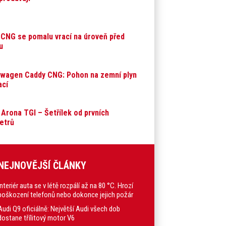
CNG se pomalu vrací na úroveň před
u
wagen Caddy CNG: Pohon na zemní plyn
ací
Arona TGI – Šetřílek od prvních
etrů
NEJNOVĚJŠÍ ČLÁNKY
Interiér auta se v létě rozpálí až na 80 °C. Hrozí
poškození telefonů nebo dokonce jejich požár
Audi Q9 oficiálně: Největší Audi všech dob
dostane třílitový motor V6