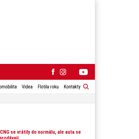
omobilita
Videa
Flotila roku
Kontakty
CNG se vrátily do normálu, ale auta se
prodávají