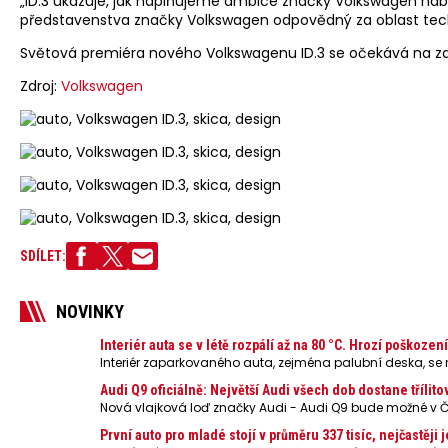
„ID.3 ukazuje, jak naplňujeme ambice značky Volkswagen nabíze
představenstva značky Volkswagen odpovědný za oblast tec
Světová premiéra nového Volkswagenu ID.3 se očekává na začá
Zdroj:
Volkswagen
SDÍLET:
NOVINKY
Interiér auta se v létě rozpálí až na 80 °C. Hrozí poškoze
Interiér zaparkovaného auta, zejména palubní deska, se n
Audi Q9 oficiálně: Největší Audi všech dob dostane třílito
Nová vlajková loď značky Audi - Audi Q9 bude možné v 
První auto pro mladé stojí v průměru 337 tisíc, nejčastěj