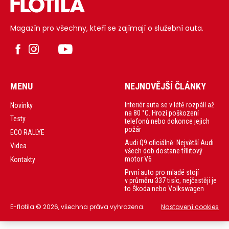
Magazín pro všechny, kteří se zajímají o služební auta.
MENU
NEJNOVĚJŠÍ ČLÁNKY
Interiér auta se v létě rozpálí až
Novinky
na 80 °C. Hrozí poškození
Testy
telefonů nebo dokonce jejich
požár
ECO RALLYE
Audi Q9 oficiálně: Největší Audi
Videa
všech dob dostane třílitový
motor V6
Kontakty
První auto pro mladé stojí
v průměru 337 tisíc, nejčastěji je
to Škoda nebo Volkswagen
E-flotila © 2026, všechna práva vyhrazena.
Nastavení cookies