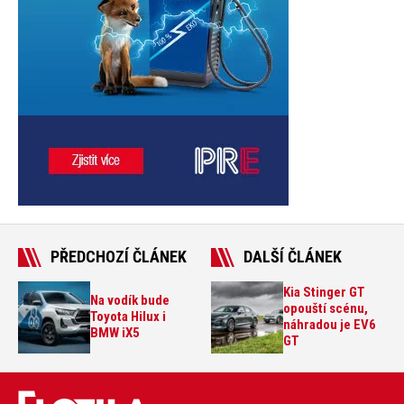
PŘEDCHOZÍ ČLÁNEK
DALŠÍ ČLÁNEK
Kia Stinger GT
Na vodík bude
opouští scénu,
Toyota Hilux i
náhradou je EV6
BMW iX5
GT