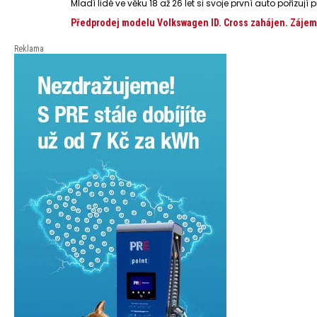
Mladí lidé ve věku 18 až 26 let si svoje první auto pořizu
Předprodej modelu Volkswagen ID. Cross zahájen. Zájemci
Reklama