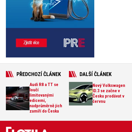
PŘEDCHOZÍ ČLÁNEK
DALŠÍ ČLÁNEK
Audi R8 a TT se
Nový Volkswagen
loučí
ID.3 se začne v
limitovanými
Česku prodávat v
edicemi,
červnu
nadprůměrně jich
zamíří do Česka