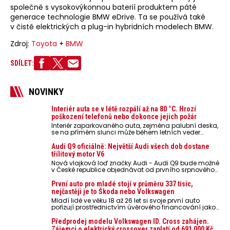
společně s vysokovýkonnou baterií produktem páté
generace technologie BMW eDrive. Ta se používá také
v čistě elektrických a plug-in hybridních modelech BMW.
Zdroj:
Toyota
+
BMW
SDÍLET:
NOVINKY
Interiér auta se v létě rozpálí až na 80 °C. Hrozí
poškození telefonů nebo dokonce jejich požár
Interiér zaparkovaného auta, zejména palubní deska,
se na přímém slunci může během letních veder
rozpálit až na 80 °C. Takové teploty představují
nebezpečí pro odložené mobilní telefony, powerbanky
Audi Q9 oficiálně: Největší Audi všech dob dostane
nebo notebooky. Můžou urychlit stárnutí baterií,
třílitový motor V6
poškodit elektroniku a ve výjimečných případech i
Nová vlajková loď značky Audi - Audi Q9 bude možné
zvýšit riziko požáru.
v České republice objednávat od prvního srpnového
týdne 2026, kde budou oznámeny také české ceny.
První auto pro mladé stojí v průměru 337 tisíc,
nejčastěji je to Škoda nebo Volkswagen
Mladí lidé ve věku 18 až 26 let si svoje první auto
pořizují prostřednictvím úvěrového financování jako
ojeté. Je to tak u 93,3 % lidí, jen 6,7 % si pořídí nové
auto. Průměrná pořizovací cena vozu dosahuje 337
Předprodej modelu Volkswagen ID. Cross zahájen.
tisíc korun a průměrná financovaná částka
Zájemci o elektrický crossover zaplatí od 691 000 Kč