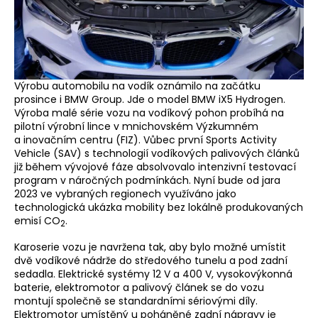
Výrobu automobilu na vodík oznámilo na začátku
prosince i BMW Group. Jde o model BMW iX5 Hydrogen.
Výroba malé série vozu na vodíkový pohon probíhá na
pilotní výrobní lince v mnichovském Výzkumném
a inovačním centru (FIZ). Vůbec první Sports Activity
Vehicle (SAV) s technologií vodíkových palivových článků
již během vývojové fáze absolvovalo intenzivní testovací
program v náročných podmínkách. Nyní bude od jara
2023 ve vybraných regionech využíváno jako
technologická ukázka mobility bez lokálně produkovaných
emisí CO
.
2
Karoserie vozu je navržena tak, aby bylo možné umístit
dvě vodíkové nádrže do středového tunelu a pod zadní
sedadla. Elektrické systémy 12 V a 400 V, vysokovýkonná
baterie, elektromotor a palivový článek se do vozu
montují společně se standardními sériovými díly.
Elektromotor umístěný u poháněné zadní nápravy je