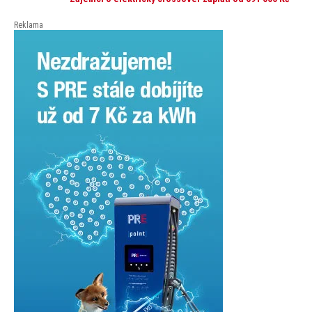
přesahuje 251 tisíc korun. Vyplývá to z dat Leasingu
České spořitelny za posledních 10 let (2016–2026).
Reklama