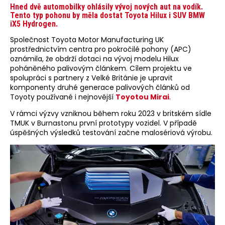
Hned dvě automobilky ohlásily vývoj nových aut na vodík.
Tento typ pohonu by měla dostat Toyota Hilux i SUV BMW
iX5 Hydrogen.
Společnost Toyota Motor Manufacturing UK
prostřednictvím centra pro pokročilé pohony (APC)
oznámila, že obdrží dotaci na vývoj modelu Hilux
poháněného palivovým článkem. Cílem projektu ve
spolupráci s partnery z Velké Británie je upravit
komponenty druhé generace palivových článků od
Toyoty používané i nejnovější
Toyotou Mirai
.
V rámci výzvy vzniknou během roku 2023 v britském sídle
TMUK v Burnastonu první prototypy vozidel. V případě
úspěšných výsledků testování začne malosériová výrobu.