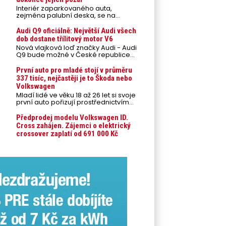
Interiér zaparkovaného auta,
zejména palubní deska, se na
přímém slunci může během letních
veder rozpálit až na 80 °C. Takové
Audi Q9 oficiálně: Největší Audi všech
teploty představují nebezpečí pro
dob dostane třílitový motor V6
odložené mobilní telefony,
Nová vlajková loď značky Audi - Audi
powerbanky nebo notebooky. Můžou
Q9 bude možné v České republice
urychlit stárnutí baterií, poškodit
objednávat od prvního srpnového
elektroniku a ve výjimečných
týdne 2026, kde budou oznámeny
První auto pro mladé stojí v průměru
případech i zvýšit riziko požáru.
také české ceny.
337 tisíc, nejčastěji je to Škoda nebo
Volkswagen
Mladí lidé ve věku 18 až 26 let si svoje
první auto pořizují prostřednictvím
úvěrového financování jako ojeté. Je
to tak u 93,3 % lidí, jen 6,7 % si pořídí
Předprodej modelu Volkswagen ID.
nové auto. Průměrná pořizovací
Cross zahájen. Zájemci o elektrický
cena vozu dosahuje 337 tisíc korun a
crossover zaplatí od 691 000 Kč
průměrná financovaná částka
přesahuje 251 tisíc korun. Vyplývá to z
dat Leasingu České spořitelny za
posledních 10 let (2016–2026).