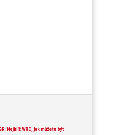
GR: Nejblíž WRC, jak můžete být