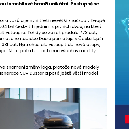
 automobilové branži unikátní. Postupně se
onu vozů a je nyní třetí největší značkou v Evropě
04 byl český trh jedním z prvních dvou, na který
t vstoupila. Tehdy se za rok prodalo 773 aut,
ůli omezené nabídce Dacia pamatuje v Česku lepší
 331 aut. Nyní chce ale vstoupit do nové etapy,
 logo. Na kapotu ho dostanou všechny modely
ě ve znamení změny loga, protože nové modely
 generace SUV Duster a poté ještě větší model