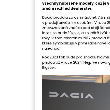
všechny nabízené modely, což je v
změní i vzhled dealerství.
Dacia prodala za osmnáct let 7,5 mili
v prodeji privátním osobám. V roce 20
znovuzrozená značka pod stájí Renaul
letos to bude 10x víc, a to ještě kv
roky. V tom rekordním 2017 prodala 15
které symbolizuje v první řadě nové
najednou.
Rok 2023 tak bude pro značku hlavn
přijdou až v roce 2024. Nejprve nová
Bigster.