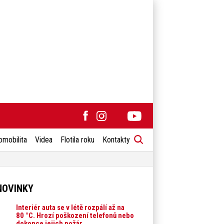
omobilita
Videa
Flotila roku
Kontakty
NOVINKY
Interiér auta se v létě rozpálí až na
80 °C. Hrozí poškození telefonů nebo
dokonce jejich požár