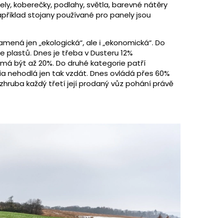
nely, koberečky, podlahy, světla, barevné nátěry
Například stojany používané pro panely jsou
mená jen „ekologická“, ale i „ekonomická“. Do
e plastů. Dnes je třeba v Dusteru 12%
má být až 20%. Do druhé kategorie patří
ia nehodlá jen tak vzdát. Dnes ovládá přes 60%
hruba každý třetí její prodaný vůz pohání právě