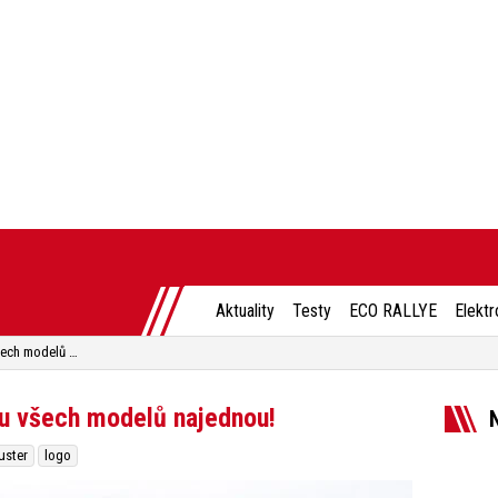
Aktuality
Testy
ECO RALLYE
Elektr
Dacia mění image. A rovnou u všech modelů najednou!
 u všech modelů najednou!
uster
logo