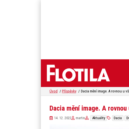
Úvod
Příspěvky
Dacia mění image. A rovnou
14. 12. 2022
martin
Aktuality
Dacia
D