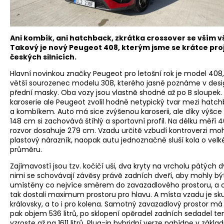
Ani kombík, ani hatchback, zkrátka crossover se vším v
Takový je nový Peugeot 408, kterým jsme se krátce proj
českých silnicích.
Hlavní novinkou značky Peugeot pro letošní rok je model 408
větší sourozenec modelu 308, kterého jasně poznáme v des
přední masky. Oba vozy jsou vlastně shodné až po B sloupek.
karoserie ale Peugeot zvolil hodně netypický tvar mezi hat
a kombíkem. Auto má sice zvýšenou karoserii, ale díky výšc
148 cm si zachovává štíhlý a sportovní profil. Na délku měří 
rozvor dosahuje 279 cm. Vzadu určitě vzbudí kontroverzi mo
plastový nárazník, naopak autu jednoznačně sluší kola o vel
průměru.
Zajímavostí jsou tzv. kočičí uši, dva kryty na vrcholu pátých d
nimi se schovávají závěsy právě zadních dveří, aby mohly bý
umístěny co nejvíce směrem do zavazadlového prostoru, a c
tak dostali maximum prostoru pro hlavu. A místa vzadu je s
královsky, a to i pro kolena. Samotný zavazadlový prostor má
pak objem 536 litrů, po sklopení opěradel zadních sedadel t
vzroste až na 1611 litrů. Plug-in hybridní verze nabídne v základu