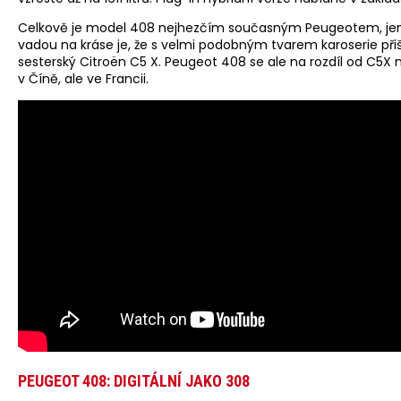
Celkově je model 408 nejhezčím současným Peugeotem, je
vadou na kráse je, že s velmi podobným tvarem karoserie přiše
sesterský Citroën C5 X. Peugeot 408 se ale na rozdíl od C5X 
v Číně, ale ve Francii.
PEUGEOT 408: DIGITÁLNÍ JAKO 308