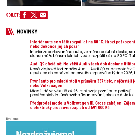
SDÍLET:
NOVINKY
Interiér auta se v létě rozpálí až na 80 °C. Hrozí poškozen
nebo dokonce jejich požár
Interiér zaparkovaného auta, zejména palubní deska, s
slunci může během letních veder rozpálit až na 80 °C. Ta
představují nebezpečí pro odložené mobilní telefony, po
nebo notebooky. Můžou urychlit stárnutí baterií, poškodit 
Audi Q9 oficiálně: Největší Audi všech dob dostane třílito
ve výjimečných případech i zvýšit riziko požáru.
Nová vlajková loď značky Audi - Audi Q9 bude možné v 
republice objednávat od prvního srpnového týdne 2026,
oznámeny také české ceny.
První auto pro mladé stojí v průměru 337 tisíc, nejčastěji 
nebo Volkswagen
Mladí lidé ve věku 18 až 26 let si svoje první auto pořizují
prostřednictvím úvěrového financování jako ojeté. Je to t
lidí, jen 6,7 % si pořídí nové auto. Průměrná pořizovací c
dosahuje 337 tisíc korun a průměrná financovaná částk
Předprodej modelu Volkswagen ID. Cross zahájen. Zájem
251 tisíc korun. Vyplývá to z dat Leasingu České spořiteln
o elektrický crossover zaplatí od 691 000 Kč
posledních 10 let (2016–2026).
Reklama