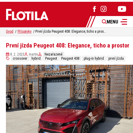
MENU
Úvod
Příspěvky
První jízda Peugeot 408: Elegance, ticho a prostor
První jízda Peugeot 408: Elegance, ticho a prostor
8. 2. 2023
martin
Nezařazené
crossover
hybrid
Peugeot
Peugeot 408
plug-in hybrid
první jízda