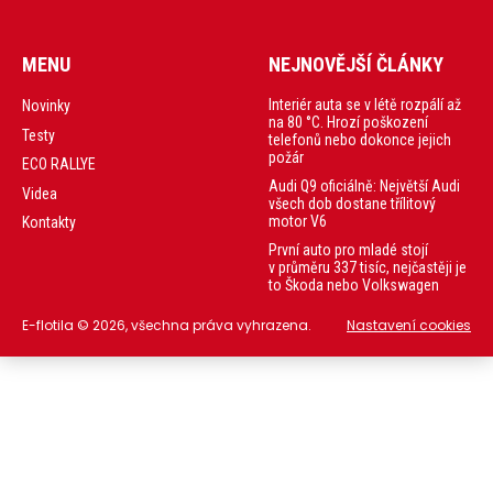
MENU
NEJNOVĚJŠÍ ČLÁNKY
Interiér auta se v létě rozpálí až
Novinky
na 80 °C. Hrozí poškození
Testy
telefonů nebo dokonce jejich
požár
ECO RALLYE
Audi Q9 oficiálně: Největší Audi
Videa
všech dob dostane třílitový
motor V6
Kontakty
První auto pro mladé stojí
v průměru 337 tisíc, nejčastěji je
to Škoda nebo Volkswagen
E-flotila © 2026, všechna práva vyhrazena.
Nastavení cookies