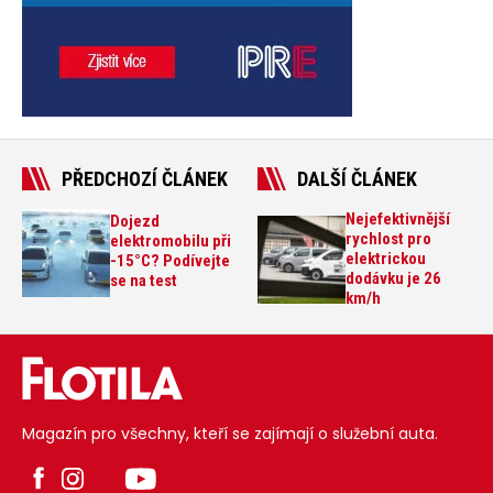
PŘEDCHOZÍ ČLÁNEK
DALŠÍ ČLÁNEK
Nejefektivnější
Dojezd
rychlost pro
elektromobilu při
elektrickou
-15°C? Podívejte
dodávku je 26
se na test
km/h
Magazín pro všechny, kteří se zajímají o služební auta.