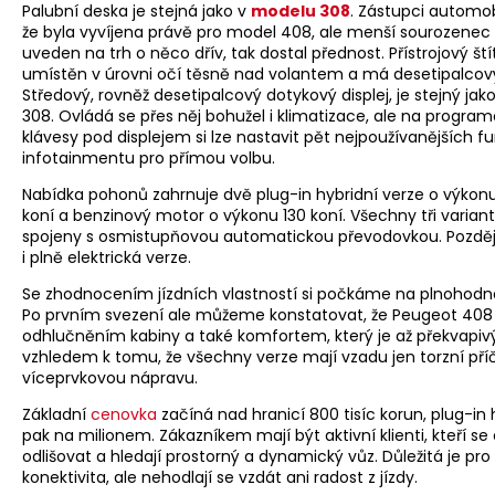
Palubní deska je stejná jako v
modelu 308
. Zástupci automobi
že byla vyvíjena právě pro model 408, ale menší sourozenec 
uveden na trh o něco dřív, tak dostal přednost. Přístrojový štít
umístěn v úrovni očí těsně nad volantem a má desetipalcový 
Středový, rovněž desetipalcový dotykový displej, je stejný ja
308. Ovládá se přes něj bohužel i klimatizace, ale na progra
klávesy pod displejem si lze nastavit pět nejpoužívanějších f
infotainmentu pro přímou volbu.
Nabídka pohonů zahrnuje dvě plug-in hybridní verze o výkonu
koní a benzinový motor o výkonu 130 koní. Všechny tři variant
spojeny s osmistupňovou automatickou převodovkou. Pozděj
i plně elektrická verze.
Se zhodnocením jízdních vlastností si počkáme na plnohodno
Po prvním svezení ale můžeme konstatovat, že Peugeot 408
odhlučněním kabiny a také komfortem, který je až překvapiv
vzhledem k tomu, že všechny verze mají vzadu jen torzní příčk
víceprvkovou nápravu.
Základní
cenovka
začíná nad hranicí 800 tisíc korun, plug-in 
pak na milionem. Zákazníkem mají být aktivní klienti, kteří se 
odlišovat a hledají prostorný a dynamický vůz. Důležitá je pro
konektivita, ale nehodlají se vzdát ani radost z jízdy.