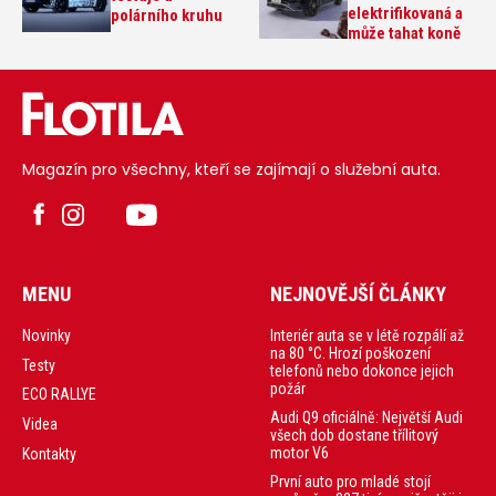
elektrifikovaná a
polárního kruhu
může tahat koně
Magazín pro všechny, kteří se zajímají o služební auta.
MENU
NEJNOVĚJŠÍ ČLÁNKY
Interiér auta se v létě rozpálí až
Novinky
na 80 °C. Hrozí poškození
Testy
telefonů nebo dokonce jejich
požár
ECO RALLYE
Audi Q9 oficiálně: Největší Audi
Videa
všech dob dostane třílitový
motor V6
Kontakty
První auto pro mladé stojí