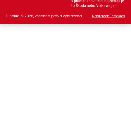
v průměru 337 tisíc, nejčastěji je
to Škoda nebo Volkswagen
E-flotila © 2026, všechna práva vyhrazena.
Nastavení cookies