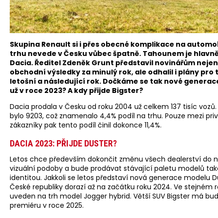
Skupina Renault si i přes obecné komplikace na autom
trhu nevede v Česku vůbec špatně. Tahounem je hlavn
Dacia. Ředitel Zdeněk Grunt představil novinářům nejen
obchodní výsledky za minulý rok, ale odhalil i plány pro 
letošní a následující rok. Dočkáme se tak nové genera
už v roce 2023? A kdy přijde Bigster?
Dacia prodala v Česku od roku 2004 už celkem 137 tisíc vozů. 
bylo 9203, což znamenalo 4,4% podíl na trhu. Pouze mezi pri
zákazníky pak tento podíl činil dokonce 11,4%.
DACIA 2023: PŘIJDE DUSTER?
Letos chce především dokončit změnu všech dealerství do 
vizuální podoby a bude prodávat stávající paletu modelů ta
identitou. Jakkoli se letos představí nová generace modelu D
České republiky dorazí až na začátku roku 2024. Ve stejném 
uveden na trh model Jogger hybrid. Větší SUV Bigster má bu
premiéru v roce 2025.