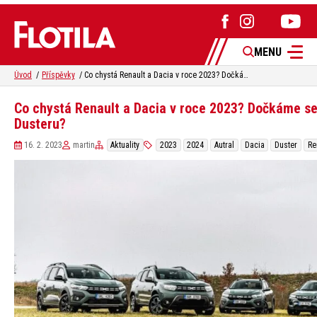
MENU
Úvod
Příspěvky
Co chystá Renault a Dacia v roce 2023? Dočkáme se Dusteru?
Co chystá Renault a Dacia v roce 2023? Dočkáme s
Dusteru?
16. 2. 2023
martin
Aktuality
2023
2024
Autral
Dacia
Duster
Re