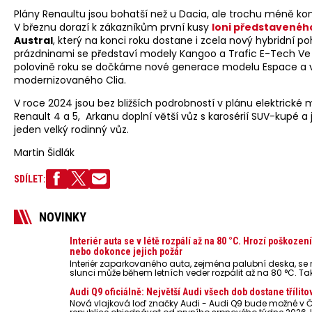
Plány Renaultu jsou bohatší než u Dacia, ale trochu méně kon
V březnu dorazí k zákazníkům první kusy
loni představené
Austral
, který na konci roku dostane i zcela nový hybridní po
prázdninami se představí modely Kangoo a Trafic E-Tech Ve
polovině roku se dočkáme nové generace modelu Espace a 
modernizovaného Clia.
V roce 2024 jsou bez bližších podrobností v plánu elektrické
Renault 4 a 5, Arkanu doplní větší vůz s karosérií SUV-kupé a 
jeden velký rodinný vůz.
Martin Šidlák
SDÍLET:
NOVINKY
Interiér auta se v létě rozpálí až na 80 °C. Hrozí poškozen
nebo dokonce jejich požár
Interiér zaparkovaného auta, zejména palubní deska, s
slunci může během letních veder rozpálit až na 80 °C. Ta
představují nebezpečí pro odložené mobilní telefony, po
nebo notebooky. Můžou urychlit stárnutí baterií, poškodit 
Audi Q9 oficiálně: Největší Audi všech dob dostane třílito
ve výjimečných případech i zvýšit riziko požáru.
Nová vlajková loď značky Audi - Audi Q9 bude možné v 