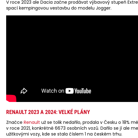
V roce 2023 ale Dacia začne prodávat výbavový stupeň Extr
spací kempingovou vestavbu do modelu Jogger.
RENAULT 2023 A 2024: VELKÉ PLÁNY
Značce
Renault
už se tolik nedařilo, prodala v Česku o 18% m
v roce 2021, konkrétně 6673 osobních vozů. Dařilo se jí ale me
užitkovými vozy, kde se stala číslem 1 na českém trhu.