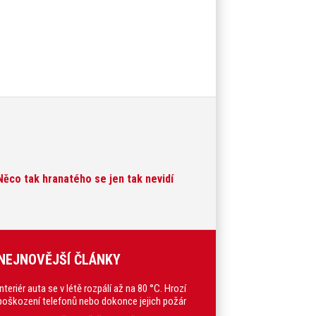
Něco tak hranatého se jen tak nevidí
NEJNOVĚJŠÍ ČLÁNKY
Interiér auta se v létě rozpálí až na 80 °C. Hrozí
poškození telefonů nebo dokonce jejich požár