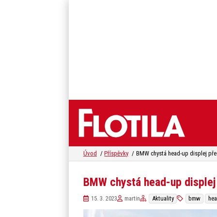
Úvod
Příspěvky
BMW chystá head-up displej 
15. 3. 2023
martin
Aktuality
bmw
hea