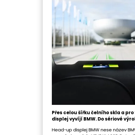
Přes celou šířku čelního skla a pr
displej vyvíjí BMW. Do sériové výro
Head-up displej BMW nese název BMW