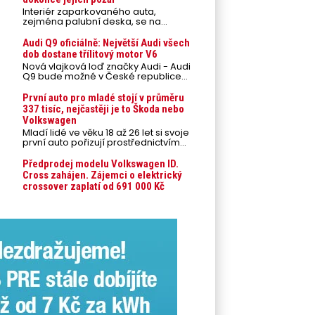
Interiér zaparkovaného auta,
zejména palubní deska, se na
přímém slunci může během letních
veder rozpálit až na 80 °C. Takové
Audi Q9 oficiálně: Největší Audi všech
teploty představují nebezpečí pro
dob dostane třílitový motor V6
odložené mobilní telefony,
Nová vlajková loď značky Audi - Audi
powerbanky nebo notebooky. Můžou
Q9 bude možné v České republice
urychlit stárnutí baterií, poškodit
objednávat od prvního srpnového
elektroniku a ve výjimečných
týdne 2026, kde budou oznámeny
První auto pro mladé stojí v průměru
případech i zvýšit riziko požáru.
také české ceny.
337 tisíc, nejčastěji je to Škoda nebo
Volkswagen
Mladí lidé ve věku 18 až 26 let si svoje
první auto pořizují prostřednictvím
úvěrového financování jako ojeté. Je
to tak u 93,3 % lidí, jen 6,7 % si pořídí
Předprodej modelu Volkswagen ID.
nové auto. Průměrná pořizovací
Cross zahájen. Zájemci o elektrický
cena vozu dosahuje 337 tisíc korun a
crossover zaplatí od 691 000 Kč
průměrná financovaná částka
přesahuje 251 tisíc korun. Vyplývá to z
dat Leasingu České spořitelny za
posledních 10 let (2016–2026).