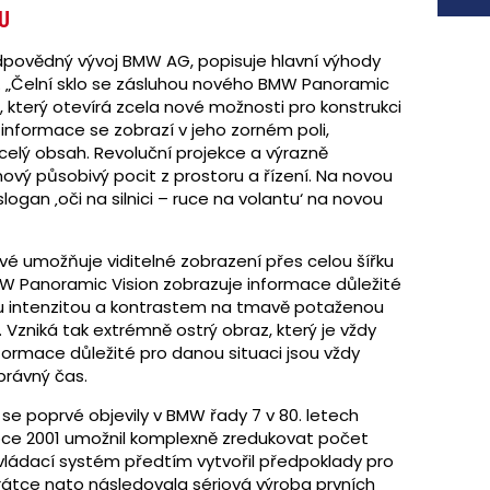
U
dpovědný vývoj BMW AG, popisuje hlavní výhody
. „Čelní sklo se zásluhou nového BMW Panoramic
, který otevírá zcela nové možnosti pro konstrukci
é informace se zobrazí v jeho zorném poli,
 celý obsah. Revoluční projekce a výrazně
nový působivý pocit z prostoru a řízení. Na novou
gan ‚oči na silnici – ruce na volantu‘ na novou
rvé umožňuje viditelné zobrazení přes celou šířku
BMW Panoramic Vision zobrazuje informace důležité
lnou intenzitou a kontrastem na tmavě potaženou
. Vzniká tak extrémně ostrý obraz, který je vždy
Informace důležité pro danou situaci jsou vždy
právný čas.
i se poprvé objevily v BMW řady 7 v 80. letech
 roce 2001 umožnil komplexně zredukovat počet
 ovládací systém předtím vytvořil předpoklady pro
rátce nato následovala sériová výroba prvních