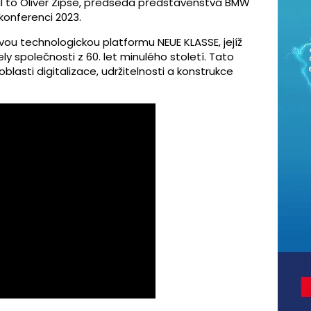
il to Oliver Zipse, předseda představenstva BMW
konferenci 2023.
ou technologickou platformu NEUE KLASSE, jejíž
 společnosti z 60. let minulého století. Tato
lasti digitalizace, udržitelnosti a konstrukce