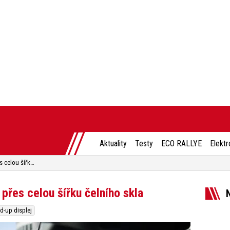
Aktuality
Testy
ECO RALLYE
Elektr
BMW chystá head-up displej přes celou šířku čelního skla
přes celou šířku čelního skla
d-up displej