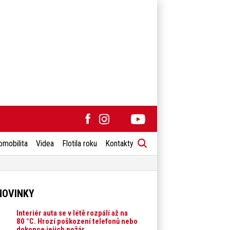
omobilita
Videa
Flotila roku
Kontakty
NOVINKY
Interiér auta se v létě rozpálí až na
80 °C. Hrozí poškození telefonů nebo
dokonce jejich požár