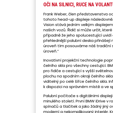
OČI NA SILNICI, RUCE NA VOLANT
Frank Weber, člen představenstva o
tohoto head-up displeje následovně
Vision stává jedním velkým displejem
našich vozů. Řidič si může určit, kter
případně že jeho spolucestující uvidí
přehlednější palubní deska přinášejí 
úroveň tím posouváme náš tradiční slo
úroveň.“
Inovativní projekční technologie pop
čelního skla pro všechny cestující. 
pro řidiče a cestující s vyšší světe
plochu na spodním okraji čelního skla
viditelný po celé šířce čelního skla. 
k dispozici na správném místě a ve s
Palubní počítače s digitálními displej
minulého století. První BMW iDrive v
spínačů a tlačítek a jako žádný jiný
moderní a nekomplikovaný interiér. K