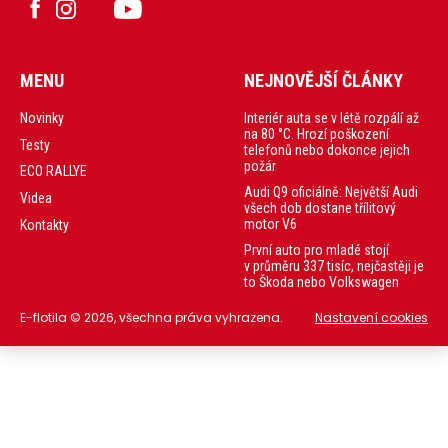
MENU
NEJNOVĚJŠÍ ČLÁNKY
Interiér auta se v létě rozpálí až
Novinky
na 80 °C. Hrozí poškození
Testy
telefonů nebo dokonce jejich
požár
ECO RALLYE
Audi Q9 oficiálně: Největší Audi
Videa
všech dob dostane třílitový
motor V6
Kontakty
První auto pro mladé stojí
v průměru 337 tisíc, nejčastěji je
to Škoda nebo Volkswagen
E-flotila © 2026, všechna práva vyhrazena.
Nastavení cookies