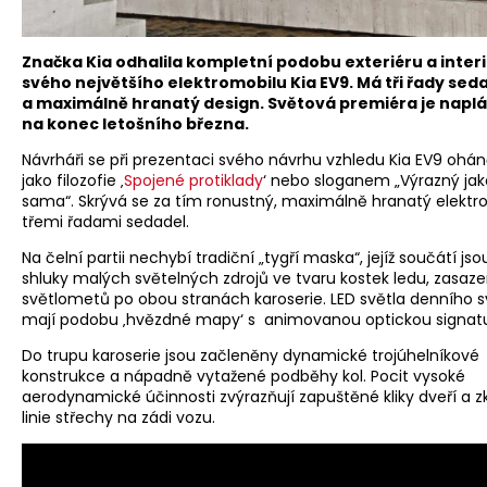
Značka Kia odhalila kompletní podobu exteriéru a inter
svého největšího elektromobilu Kia EV9. Má tři řady sed
a maximálně hranatý design. Světová premiéra je nap
na konec letošního března.
Návrháři se při prezentaci svého návrhu vzhledu Kia EV9 oháně
jako filozofie ‚
Spojené protiklady
‘ nebo sloganem „Výrazný jak
sama“. Skrývá se za tím ronustný, maximálně hranatý elektr
třemi řadami sedadel.
Na čelní partii nechybí tradiční „tygří maska“, jejíž součátí js
shluky malých světelných zdrojů ve tvaru kostek ledu, zasaz
světlometů po obou stranách karoserie. LED světla denního s
mají podobu ‚hvězdné mapy‘ s animovanou optickou signat
Do trupu karoserie jsou začleněny dynamické trojúhelníkové
konstrukce a nápadně vytažené podběhy kol. Pocit vysoké
aerodynamické účinnosti zvýrazňují zapuštěné kliky dveří a 
linie střechy na zádi vozu.