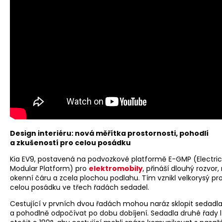
Design interiéru: nová měřítka prostornosti, pohodlí
a zkušeností pro celou posádku
Kia EV9, postavená na podvozkové platformě E-GMP (Electric
Modular Platform) pro
elektromobily
, přináší dlouhý rozvor,
okenní čáru a zcela plochou podlahu. Tím vznikl velkorysý pro
celou posádku ve třech řadách sedadel.
Cestující v prvních dvou řadách mohou naráz sklopit sedadl
a pohodlně odpočívat po dobu dobíjení. Sedadla druhé řady 