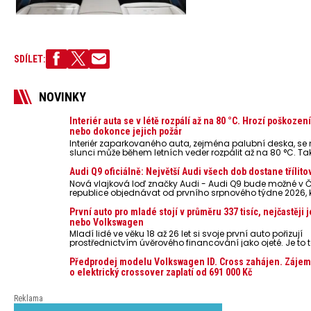
SDÍLET:
NOVINKY
Interiér auta se v létě rozpálí až na 80 °C. Hrozí poškozen
nebo dokonce jejich požár
Interiér zaparkovaného auta, zejména palubní deska, s
slunci může během letních veder rozpálit až na 80 °C. Ta
představují nebezpečí pro odložené mobilní telefony, po
nebo notebooky. Můžou urychlit stárnutí baterií, poškodit 
Audi Q9 oficiálně: Největší Audi všech dob dostane třílito
ve výjimečných případech i zvýšit riziko požáru.
Nová vlajková loď značky Audi - Audi Q9 bude možné v 
republice objednávat od prvního srpnového týdne 2026,
oznámeny také české ceny.
První auto pro mladé stojí v průměru 337 tisíc, nejčastěji 
nebo Volkswagen
Mladí lidé ve věku 18 až 26 let si svoje první auto pořizují
prostřednictvím úvěrového financování jako ojeté. Je to t
lidí, jen 6,7 % si pořídí nové auto. Průměrná pořizovací c
dosahuje 337 tisíc korun a průměrná financovaná částk
Předprodej modelu Volkswagen ID. Cross zahájen. Zájem
251 tisíc korun. Vyplývá to z dat Leasingu České spořiteln
o elektrický crossover zaplatí od 691 000 Kč
posledních 10 let (2016–2026).
Reklama