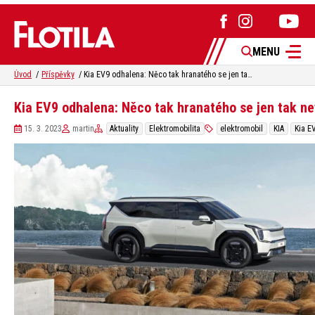
MENU
Úvod
Příspěvky
Kia EV9 odhalena: Něco tak hranatého se jen tak nevidí
Kia EV9 odhalena: Něco tak hranatého se jen tak ne
15. 3. 2023
martin
Aktuality
Elektromobilita
elektromobil
KIA
Kia E