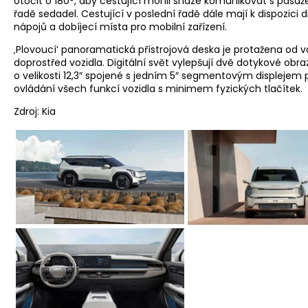
otočit o 180°, aby cestující mohli snáze komunikovat s pasažé
řadě sedadel. Cestující v poslední řadě dále mají k dispozici 
nápojů a dobíjecí místa pro mobilní zařízení.
‚Plovoucí‘ panoramatická přístrojová deska je protažena od v
doprostřed vozidla. Digitální svět vylepšují dvě dotykové obr
o velikosti 12,3″ spojené s jedním 5″ segmentovým displejem 
ovládání všech funkcí vozidla s minimem fyzických tlačítek.
Zdroj: Kia