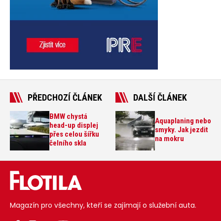
PŘEDCHOZÍ ČLÁNEK
DALŠÍ ČLÁNEK
BMW chystá
Aquaplaning nebo
head-up displej
smyky. Jak jezdit
přes celou šířku
na mokru
čelního skla
Magazín pro všechny, kteří se zajímají o služební auta.