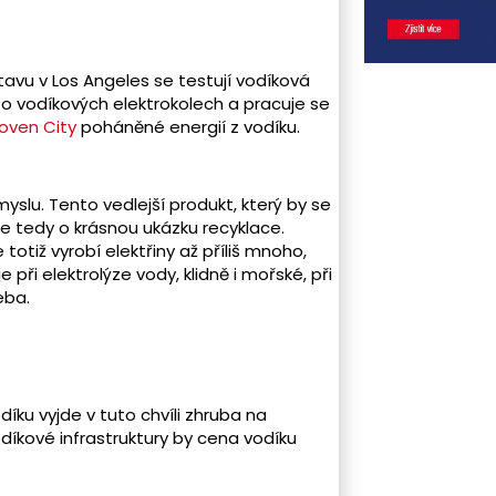
stavu v Los Angeles se testují vodíková
 o vodíkových elektrokolech a pracuje se
oven City
poháněné energií z vodíku.
lu. Tento vedlejší produkt, který by se
e tedy o krásnou ukázku recyklace.
totiž vyrobí elektřiny až příliš mnoho,
e při elektrolýze vody, klidně i mořské, při
eba.
íku vyjde v tuto chvíli zhruba na
díkové infrastruktury by cena vodíku