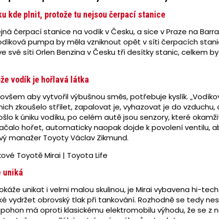
u kde plnit, protože tu nejsou čerpací stanice
ejná čerpací stanice na vodík v Česku, a sice v Praze na Ba
vodíková pumpa by měla vzniknout opět v síti čerpacích stanic
ve své síti Orlen Benzina v Česku tři desítky stanic, celkem b
že vodík je hořlavá látka
, ovšem aby vytvořil výbušnou směs, potřebuje kyslík. „Vodík
nich zkoušelo střílet, zapalovat je, vyhazovat je do vzduch
lo k úniku vodíku, po celém autě jsou senzory, které okamžit
začalo hořet, automaticky naopak dojde k povolení ventilu, 
tový manažer Toyoty Václav Zikmund.
ě uniká
okáže unikat i velmi malou skulinou, je Mirai vybavena hi-tech
ké vydržet obrovský tlak při tankování. Rozhodně se tedy nes
 pohon má oproti klasickému elektromobilu výhodu, že se z ně