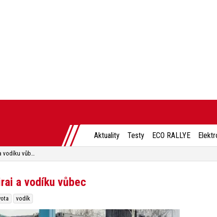
Aktuality
Testy
ECO RALLYE
Elektr
8 mýtů o vodíkové Toyotě Mirai a vodíku vůbec
rai a vodíku vůbec
ota
vodík