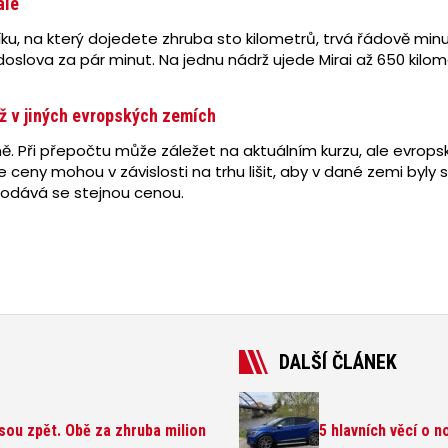
alé
ku, na který dojedete zhruba sto kilometrů, trvá řádově min
lova za pár minut. Na jednu nádrž ujede Mirai až 650 kilometr
ež v jiných evropských zemích
jně. Při přepočtu může záležet na aktuálním kurzu, ale evro
ceny mohou v závislosti na trhu lišit, aby v dané zemi byly 
prodává se stejnou cenou.
DALŠÍ ČLÁNEK
jsou zpět. Obě za zhruba milion
5 hlavních věcí o 