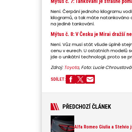
Mýtus č. 7: Tankování je strašně pom
Není. Čerpání jednoho kilogramu vodí
kilogramů, a tak máte natankováno dos
na jediné tankování.
Mýtus č. 8: V Česku je Mirai dražší n
Není. Vůz musí stát všude úplně ste
cenu v eurech. U ostatních modelů se 
jde o unikátní technologii, proto se 
Zdroj:
Toyota
, Foto: Lucie Chroustová
SDÍLET:
PŘEDCHOZÍ ČLÁNEK
Alfa Romeo Giulia a Stelvio 