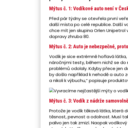
Mýtus č. 1: Vodíkové auto není v Česk
Před pár týdny se otevřela první veř
další místa po celé republice. Další 
chce mít jen skupina Orlen Unipetrol 
dopravy zhruba 80.
Mýtus č. 2: Auto je nebezpečné, proto
Vodík je sice extrémně hořlavá látka
náročnými testy, během nichž se do 
problémů odolaly. Kdyby přece jen doš
by došlo například k nehodě a auto 
a nikoli k výbuchu,“ popisuje produk
Mýtus č. 3: Vodík z nádrže samovoln
Protože je vodík těkavá látka, která d
těsnost, pevnost a odolnost. Musí ta
palivo jen tak zmizí. Naopak vodíkový