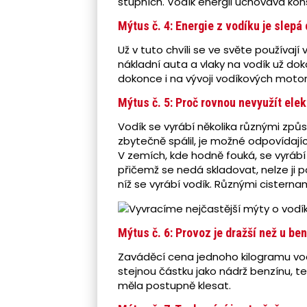
stupních. Vodík energii uchovává k
Mýtus č. 4: Energie z vodíku je slepá 
Už v tuto chvíli se ve světe používaj
nákladní auta a vlaky na vodík už do
dokonce i na vývoji vodíkových moto
Mýtus č. 5: Proč rovnou nevyužít elekt
Vodík se vyrábí několika různými zp
zbytečně spálil, je možné odpovídají
V zemích, kde hodně fouká, se vyrábí t
přičemž se nedá skladovat, nelze ji pos
níž se vyrábí vodík. Různými cistern
Mýtus č. 6: Provoz je dražší než u b
Zaváděcí cena jednoho kilogramu vodí
stejnou částku jako nádrž benzínu, te
měla postupně klesat.