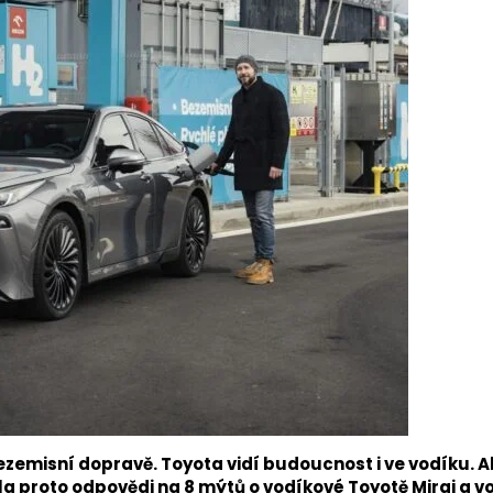
ezemisní dopravě. Toyota vidí budoucnost i ve vodíku. A
la proto odpovědi na 8 mýtů o vodíkové Toyotě Mirai a v