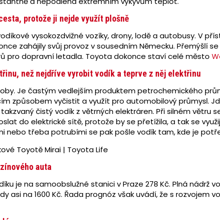
onstantně a nepodléhá extrémním výkyvům teplot.
cesta, protože ji nejde využít plošně
í vodíkové vysokozdvižné vozíky, drony, lodě a autobusy. V pří
konce zahájily svůj provoz v sousedním Německu. Přemýšlí se
rů pro dopravní letadla. Toyota dokonce staví celé město
W
řinu, než nejdříve vyrobit vodík a teprve z něj elektřinu
ůsoby. Je častým vedlejším produktem petrochemického průmys
cím způsobem vyčistit a využít pro automobilový průmysl. Jd
akzvaný čistý vodík z větrných elektráren. Při silném větru se 
lat do elektrické sítě, protože by se přetížila, a tak se využij
ami nebo třeba potrubími se pak pošle vodík tam, kde je potř
enzínového auta
ku je na samoobslužné stanici v Praze 278 Kč. Plná nádrž vod
dy asi na 1600 Kč. Řada prognóz však uvádí, že s rozvojem vo