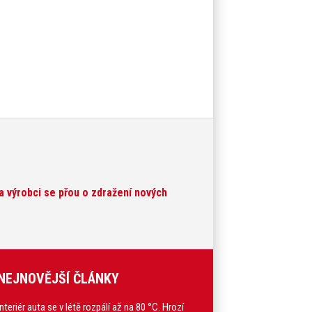
a výrobci se přou o zdražení nových
NEJNOVĚJŠÍ ČLÁNKY
Interiér auta se v létě rozpálí až na 80 °C. Hrozí