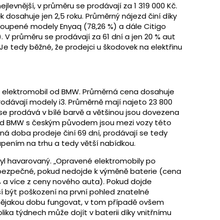
jlevnější, v průměru se prodávají za 1 319 000 Kč.
 dosahuje jen 2,5 roku. Průměrný nájezd činí díky
stoupené modely Enyaq (78,26 %) a dále Citigo
%). V průměru se prodávají za 61 dní a jen 20 % aut
e tedy běžné, že prodejci u škodovek na elektřinu
 elektromobil od BMW. Průměrná cena dosahuje
 prodávají modely i3. Průměrně mají najeto 23 800
 % se prodává v bílé barvě a většinou jsou dovezena
 od BMW s českým původem jsou mezi vozy této
á doba prodeje činí 69 dní, prodávají se tedy
upením na trhu a tedy větší nabídkou.
byl havarovaný. „Opravené elektromobily po
bezpečné, pokud nedojde k výměně baterie (cena
 a více z ceny nového auta). Pokud dojde
í být poškození na první pohled znatelné
nějakou dobu fungovat, v tom případě ovšem
ika týdnech může dojít v baterii díky vnitřnímu