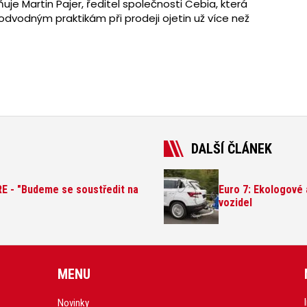
uje Martin Pajer, ředitel společnosti Cebia, která
vodným praktikám při prodeji ojetin už více než
DALŠÍ ČLÁNEK
E - "Budeme se soustředit na
Euro 7: Ekologové 
vozidel
MENU
Novinky