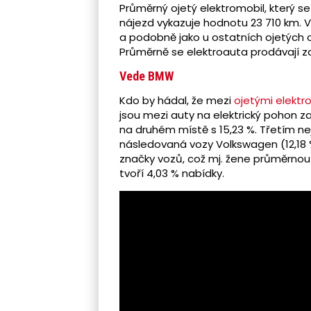
Průměrný ojetý elektromobil, který se
nájezd vykazuje hodnotu 23 710 km. 
a podobně jako u ostatních ojetých 
Průměrně se elektroauta prodávají za 
Vede BMW
Kdo by hádal, že mezi
ojetými elektr
jsou mezi auty na elektrický pohon z
na druhém místě s 15,23 %. Třetím n
následovaná vozy Volkswagen (12,18 %)
značky vozů, což mj. žene průměrnou
tvoří 4,03 % nabídky.