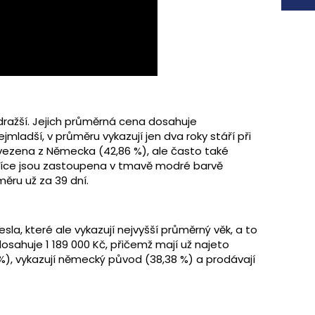
dražší. Jejich průměrná cena dosahuje
jmladší, v průměru vykazují jen dva roky stáří při
ovezena z Německa (42,86 %), ale často také
jvíce jsou zastoupena v tmavě modré barvě
měru už za 39 dní.
la, které ale vykazují nejvyšší průměrný věk, a to
osahuje 1 189 000 Kč, přičemž mají už najeto
2 %), vykazují německý původ (38,38 %) a prodávají