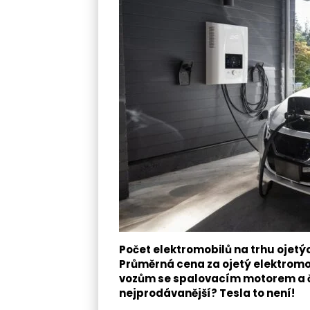
Počet elektromobilů na trhu ojetých
Průměrná cena za ojetý elektromob
vozům se spalovacím motorem a či
nejprodávanější? Tesla to není!