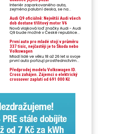
Interiér zaparkovaného auta,
zejména palubní deska, se na
přímém slunci může během letních
veder rozpálit až na 80 °C. Takové
Audi Q9 oficiálně: Největší Audi všech
teploty představují nebezpečí pro
dob dostane třílitový motor V6
odložené mobilní telefony,
Nová vlajková loď značky Audi - Audi
powerbanky nebo notebooky. Můžou
Q9 bude možné v České republice
urychlit stárnutí baterií, poškodit
objednávat od prvního srpnového
elektroniku a ve výjimečných
týdne 2026, kde budou oznámeny
První auto pro mladé stojí v průměru
případech i zvýšit riziko požáru.
také české ceny.
337 tisíc, nejčastěji je to Škoda nebo
Volkswagen
Mladí lidé ve věku 18 až 26 let si svoje
první auto pořizují prostřednictvím
úvěrového financování jako ojeté. Je
to tak u 93,3 % lidí, jen 6,7 % si pořídí
Předprodej modelu Volkswagen ID.
nové auto. Průměrná pořizovací
Cross zahájen. Zájemci o elektrický
cena vozu dosahuje 337 tisíc korun a
crossover zaplatí od 691 000 Kč
průměrná financovaná částka
přesahuje 251 tisíc korun. Vyplývá to z
dat Leasingu České spořitelny za
posledních 10 let (2016–2026).