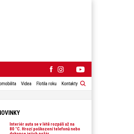
omobilita
Videa
Flotila roku
Kontakty
NOVINKY
Interiér auta se v létě rozpálí až na
80 °C. Hrozí poškození telefonů nebo
dokonce jejich požár