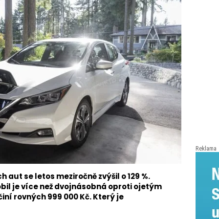
Reklama
 aut se letos meziročně zvýšil o 129 %.
il je více než dvojnásobná oproti ojetým
ní rovných 999 000 Kč. Který je