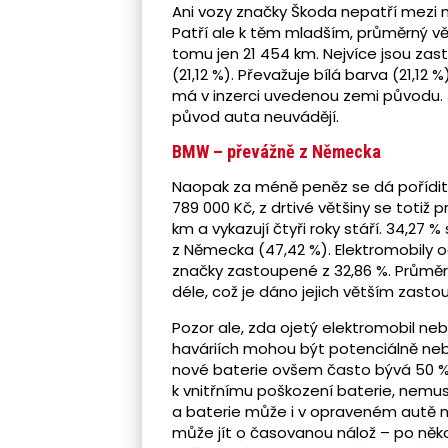
Ani vozy značky Škoda nepatří mezi ne
Patří ale k těm mladším, průměrný věk
tomu jen 21 454 km. Nejvíce jsou za
(21,12 %). Převažuje bílá barva (21,12 
má v inzerci uvedenou zemi původu. J
původ auta neuvádějí.
BMW – převážně z Německa
Naopak za méně peněz se dá pořídit
789 000 Kč, z drtivé většiny se totiž
km a vykazují čtyři roky stáří. 34,27
z Německa (47,42 %). Elektromobily
značky zastoupené z 32,86 %. Průměrn
déle, což je dáno jejich větším zasto
Pozor ale, zda ojetý elektromobil ne
haváriích mohou být potenciálně ne
nové baterie ovšem často bývá 50 %
k vnitřnímu poškození baterie, nemus
a baterie může i v opraveném autě 
může jít o časovanou nálož – po někol