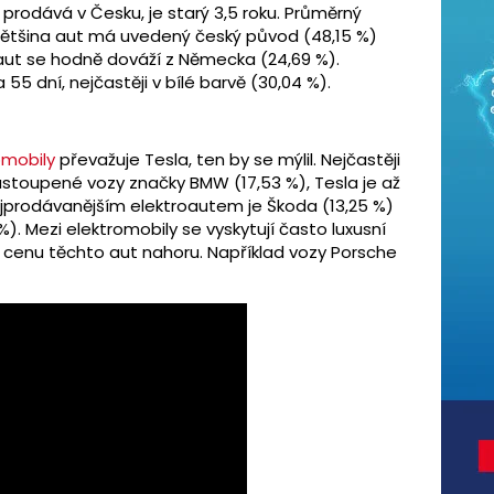
 prodává v Česku, je starý 3,5 roku. Průměrný
Většina aut má uvedený český původ (48,15 %)
aut se hodně dováží z Německa (24,69 %).
55 dní, nejčastěji v bílé barvě (30,04 %).
omobily
převažuje Tesla, ten by se mýlil. Nejčastěji
astoupené vozy značky BMW (17,53 %), Tesla je až
ejprodávanějším elektroautem je Škoda (13,25 %)
. Mezi elektromobily se vyskytují často luxusní
 cenu těchto aut nahoru. Například vozy Porsche