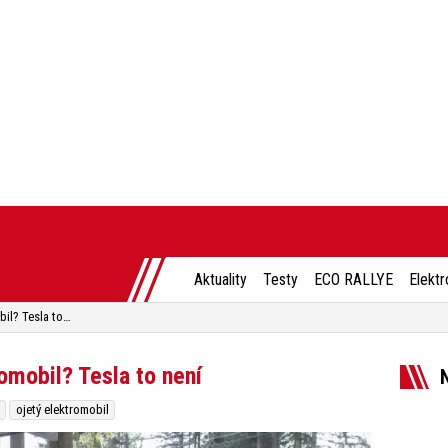
Aktuality
Testy
ECO RALLYE
Elektr
Nejprodávanější ojetý elektromobil? Tesla to není
omobil? Tesla to není
l
ojetý elektromobil