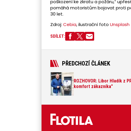
poškození ke zkratu a požáru,“ upřesň
pomáhá motoristům bojovat proti pod
30 let.
Zdroj:
Cebia
, ilustrační foto
Unsplash
SDÍLET:
PŘEDCHOZÍ ČLÁNEK
ROZHOVOR: Libor Hladík z PR
komfort zákazníka"