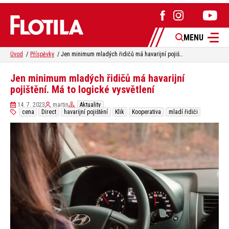
MENU
Úvod
Příspěvky
Jen minimum mladých řidičů má havarijní pojištění. Má to logické vysvětlení
Jen minimum mladých řidičů má havarijní
pojištění. Má to logické vysvětlení
14. 7. 2023
martin
Aktuality
cena
Direct
havarijní pojištění
Klik
Kooperativa
mladí řidiči