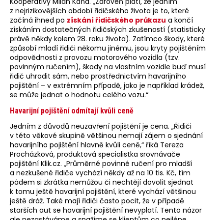
Kooperativy Milan Káňa. „Zároveň platí, že jedním
z nejrizikovějších období řidičského života je to, které
začíná ihned po
získání řidičského průkazu
a končí
získáním dostatečných řidičských zkušeností (statisticky
právě někdy kolem 28. roku života). Zatímco škody, které
způsobí mladí řidiči někomu jinému, jsou kryty pojištěním
odpovědnosti z provozu motorového vozidla (tzv.
povinným ručením), škody na vlastním vozidle buď musí
řidič uhradit sám, nebo prostřednictvím havarijního
pojištění – v extrémním případě, jako je například krádež,
se může jednat o hodnotu celého vozu.“
Havarijní pojištění odmítají kvůli ceně
Jedním z důvodů neuzavření pojištění je cena. „Řidiči
v této věkové skupině většinou nemají zájem o sjednání
havarijního pojištění hlavně kvůli ceně,“ říká Tereza
Procházková, produktová specialistka srovnávače
pojištění Klik.cz. „Průměrné povinné ručení pro mladší
a nezkušené řidiče vychází někdy až na 10 tis. Kč, tím
pádem si zkrátka nemůžou či nechtějí dovolit sjednat
k tomu ještě havarijní pojištění, které vychází většinou
ještě dráž. Také mají řidiči často pocit, že v případě
starších aut se havarijní pojištění nevyplatí. Tento názor
ale nezastáváme a snažíme se klientům co nejlépe