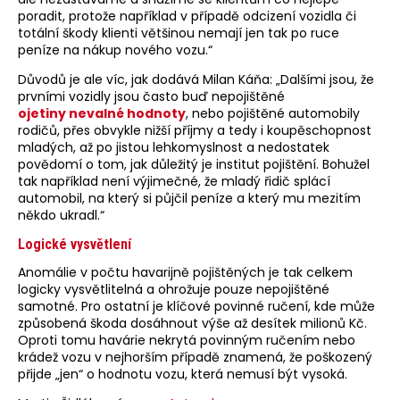
poradit, protože například v případě odcizení vozidla či
totální škody klienti většinou nemají jen tak po ruce
peníze na nákup nového vozu.“
Důvodů je ale víc, jak dodává Milan Káňa: „Dalšími jsou, že
prvními vozidly jsou často buď nepojištěné
ojetiny nevalné hodnoty
, nebo pojištěné automobily
rodičů, přes obvykle nižší příjmy a tedy i koupěschopnost
mladých, až po jistou lehkomyslnost a nedostatek
povědomí o tom, jak důležitý je institut pojištění. Bohužel
tak například není výjimečné, že mladý řidič splácí
automobil, na který si půjčil peníze a který mu mezitím
někdo ukradl.“
Logické vysvětlení
Anomálie v počtu havarijně pojištěných je tak celkem
logicky vysvětlitelná a ohrožuje pouze nepojištěné
samotné. Pro ostatní je klíčové povinné ručení, kde může
způsobená škoda dosáhnout výše až desítek milionů Kč.
Oproti tomu havárie nekrytá povinným ručením nebo
krádež vozu v nejhorším případě znamená, že poškozený
přijde „jen“ o hodnotu vozu, která nemusí být vysoká.