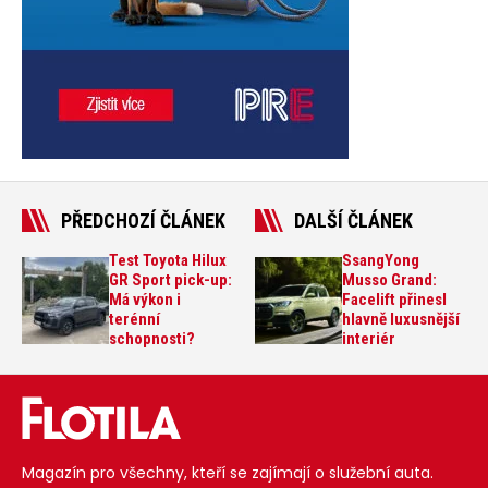
PŘEDCHOZÍ ČLÁNEK
DALŠÍ ČLÁNEK
Test Toyota Hilux
SsangYong
GR Sport pick-up:
Musso Grand:
Má výkon i
Facelift přinesl
terénní
hlavně luxusnější
schopnosti?
interiér
Magazín pro všechny, kteří se zajímají o služební auta.