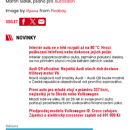
Martin Šidlák, psáno pro
Autosalon
Image by
Ирина
from
Pixabay
SDÍLET:
NOVINKY
Interiér auta se v létě rozpálí až na 80 °C. Hrozí
poškození telefonů nebo dokonce jejich požár
Interiér zaparkovaného auta, zejména palubní deska,
se na přímém slunci může během letních veder
rozpálit až na 80 °C. Takové teploty představují
nebezpečí pro odložené mobilní telefony, powerbanky
Audi Q9 oficiálně: Největší Audi všech dob dostane
nebo notebooky. Můžou urychlit stárnutí baterií,
třílitový motor V6
poškodit elektroniku a ve výjimečných případech i
Nová vlajková loď značky Audi - Audi Q9 bude možné
zvýšit riziko požáru.
v České republice objednávat od prvního srpnového
týdne 2026, kde budou oznámeny také české ceny.
První auto pro mladé stojí v průměru 337 tisíc,
nejčastěji je to Škoda nebo Volkswagen
Mladí lidé ve věku 18 až 26 let si svoje první auto
pořizují prostřednictvím úvěrového financování jako
ojeté. Je to tak u 93,3 % lidí, jen 6,7 % si pořídí nové
auto. Průměrná pořizovací cena vozu dosahuje 337
Předprodej modelu Volkswagen ID. Cross zahájen.
tisíc korun a průměrná financovaná částka
Zájemci o elektrický crossover zaplatí od 691 000 Kč
přesahuje 251 tisíc korun. Vyplývá to z dat Leasingu
České spořitelny za posledních 10 let (2016–2026).
Reklama