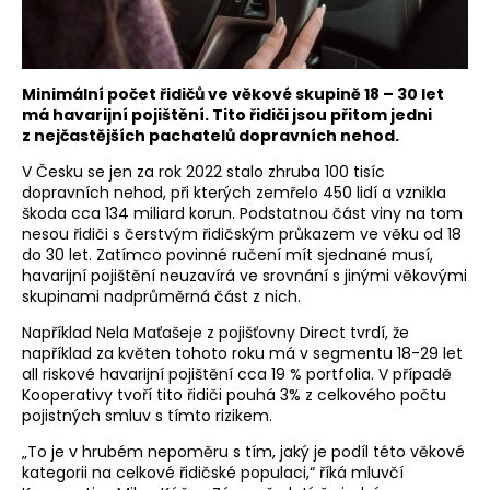
Minimální počet řidičů ve věkové skupině 18 – 30 let
má havarijní pojištění. Tito řidiči jsou přitom jedni
z nejčastějších pachatelů dopravních nehod.
V Česku se jen za rok 2022 stalo zhruba 100 tisíc
dopravních nehod, při kterých zemřelo 450 lidí a vznikla
škoda cca 134 miliard korun. Podstatnou část viny na tom
nesou řidiči s čerstvým řidičským průkazem ve věku od 18
do 30 let. Zatímco povinné ručení mít sjednané musí,
havarijní pojištění neuzavírá ve srovnání s jinými věkovými
skupinami nadprůměrná část z nich.
Například Nela Maťašeje z pojišťovny Direct tvrdí, že
například za květen tohoto roku má v segmentu 18-29 let
all riskové havarijní pojištění cca 19 % portfolia. V případě
Kooperativy tvoří tito řidiči pouhá 3% z celkového počtu
pojistných smluv s tímto rizikem.
„To je v hrubém nepoměru s tím, jaký je podíl této věkové
kategorii na celkové řidičské populaci,“ říká mluvčí