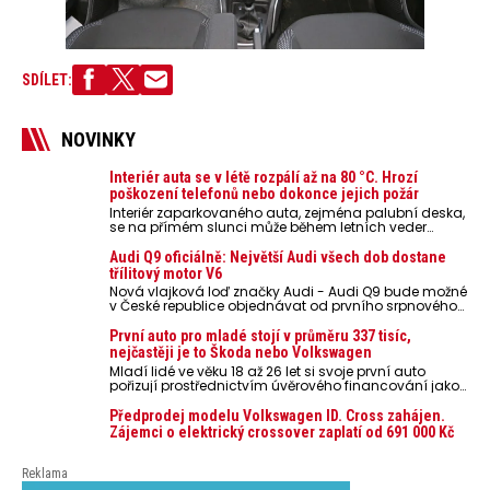
SDÍLET:
NOVINKY
Interiér auta se v létě rozpálí až na 80 °C. Hrozí
poškození telefonů nebo dokonce jejich požár
Interiér zaparkovaného auta, zejména palubní deska,
se na přímém slunci může během letních veder
rozpálit až na 80 °C. Takové teploty představují
nebezpečí pro odložené mobilní telefony, powerbanky
Audi Q9 oficiálně: Největší Audi všech dob dostane
nebo notebooky. Můžou urychlit stárnutí baterií,
třílitový motor V6
poškodit elektroniku a ve výjimečných případech i
Nová vlajková loď značky Audi - Audi Q9 bude možné
zvýšit riziko požáru.
v České republice objednávat od prvního srpnového
týdne 2026, kde budou oznámeny také české ceny.
První auto pro mladé stojí v průměru 337 tisíc,
nejčastěji je to Škoda nebo Volkswagen
Mladí lidé ve věku 18 až 26 let si svoje první auto
pořizují prostřednictvím úvěrového financování jako
ojeté. Je to tak u 93,3 % lidí, jen 6,7 % si pořídí nové
auto. Průměrná pořizovací cena vozu dosahuje 337
Předprodej modelu Volkswagen ID. Cross zahájen.
tisíc korun a průměrná financovaná částka
Zájemci o elektrický crossover zaplatí od 691 000 Kč
přesahuje 251 tisíc korun. Vyplývá to z dat Leasingu
České spořitelny za posledních 10 let (2016–2026).
Reklama