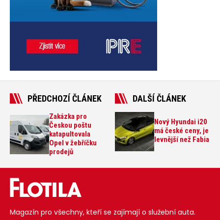
PŘEDCHOZÍ ČLÁNEK
DALŠÍ ČLÁNEK
Zakázka pro
Nový Hyundai i20
Českou poštu
má české ceny, je
katapultovala
levnější než Fabia
Opel v žebříčku
prodejů
Magazín pro všechny, kteří se zajímají o služební auta.