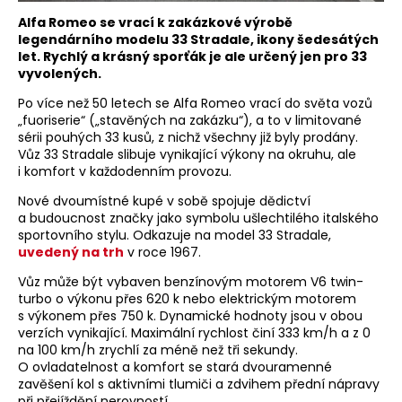
Alfa Romeo se vrací k zakázkové výrobě
legendárního modelu 33 Stradale, ikony šedesátých
let. Rychlý a krásný sporťák je ale určený jen pro 33
vyvolených.
Po více než 50 letech se Alfa Romeo vrací do světa vozů
„fuoriserie“ („stavěných na zakázku“), a to v limitované
sérii pouhých 33 kusů, z nichž všechny již byly prodány.
Vůz 33 Stradale slibuje vynikající výkony na okruhu, ale
i komfort v každodenním provozu.
Nové dvoumístné kupé v sobě spojuje dědictví
a budoucnost značky jako symbolu ušlechtilého italského
sportovního stylu. Odkazuje na model 33 Stradale,
uvedený na trh
v roce 1967.
Vůz může být vybaven benzínovým motorem V6 twin-
turbo o výkonu přes 620 k nebo elektrickým motorem
s výkonem přes 750 k. Dynamické hodnoty jsou v obou
verzích vynikající. Maximální rychlost činí 333 km/h a z 0
na 100 km/h zrychlí za méně než tři sekundy.
O ovladatelnost a komfort se stará dvouramenné
zavěšení kol s aktivními tlumiči a zdvihem přední nápravy
při přejíždění nerovností.