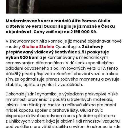
Modernizované verze modelů Alfa Romeo Giulia
a Stelvio ve verzi Quadrifoglio je již možné v Česku
objednávat. Ceny začínají na 2 199 000 Kč.
V showroomech Alfa Romeo je již možné objednávat nové
modely
Giulia a Stelvio
Quadrifoglio.
Zážehový
přeplňovaný vidlicový šestiválec 2,9 l poskytuje
výkon 520 koní
a je kombinovaný s mechanickým
samosvorným diferenciálem. V důsledku specifického
odladění odvozeného z od limitovaných verzí GTA tento
důležitý prvek přispívá ke zlepšení chování vozu a trakce
tím, že optimalizuje přenos točivého momentu a zvyšuje
stabilitu, agilitu a rychlost v zatáčkách.
Dokonalá jízdní dynamika je výsledkem překvapivě nízké
hmotnosti pramenící z použití ultralehkých materiálů,
jakými jsou hliník pro motor a uhlíková vlákna pro hnací
hřídel, kapotu, spoiler a prahové lišty. Giulia navíc
disponuje aktivní aerodynamikou s předním splitterem
z uhlíkových vláken: když je aktivní, řídí množství vzduchu
pod vozidlem pro větší stabilitu a výkon. A nakonec je zde