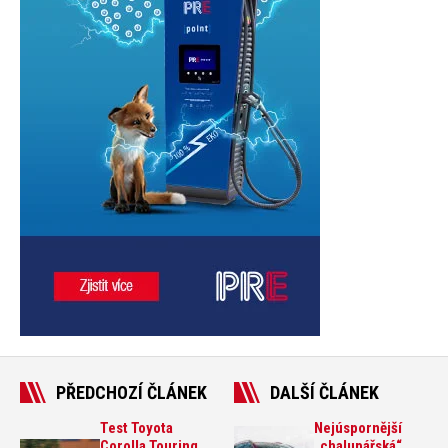
PŘEDCHOZÍ ČLÁNEK
DALŠÍ ČLÁNEK
Test Toyota
Nejúspornější
Corolla Touring
„chalupářská“