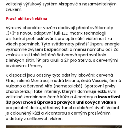
volitelný výfukový systém Akrapovič s nezaměnitelným
zvukem.
Pravá uhlíková vlákna
Výrazný charakter vozům dodávají přední světlomety
„3+3“ s novou adaptivní full-LED matrix technologií
a s funkcí proti oslňování, pro optimální viditelnost za
všech podmínek. Tyto světlomety přináší úsporu energie,
významné zvýšení bezpečnosti a menší námahu očí. Za
zmínku stojí také leštěná 5otvorová sportovní kola
z lehkých slitin, 19“ pro Giulii a 21“ pro Stelvio, s červenými
brzdovými třmeny.
K dispozici jsou odstíny tyto odstíny lakování: červená
Etna, zelená Montreal, modrá Misano, šedá Vesuvio, černá
Vulcano a červená Alfa (nemetalická). Sportovní prvky
charakterizují také interiéry, kterým dominuje exkluzivní
volitelná kombinace černé kůže a Alcantary a
inovativní
3D povrchová úprava z pravých uhlíkových vláken
pro palubní desku, středový tunel a obložení dveří. Volant
je čalouněný kůží a Alcantarou s černým prošíváním
a detaily z uhlíkových vláken.