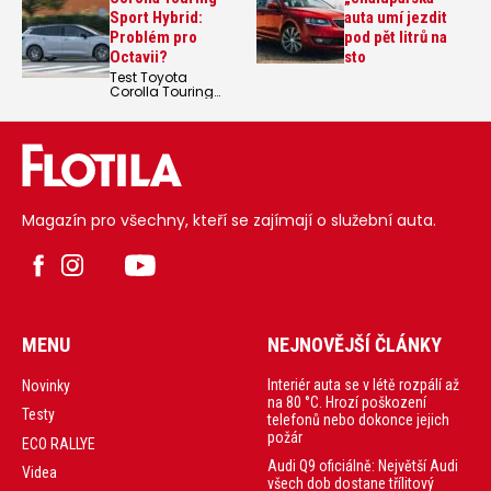
Sport Hybrid:
auta umí jezdit
Problém pro
pod pět litrů na
Octavii?
sto
Test Toyota
Corolla Touring
Sport hybrid.
Toyota Corolla se
změnila k
nepoznání, ale na
pohled to není
skoro poznat
Magazín pro všechny, kteří se zajímají o služební auta.
MENU
NEJNOVĚJŠÍ ČLÁNKY
Interiér auta se v létě rozpálí až
Novinky
na 80 °C. Hrozí poškození
Testy
telefonů nebo dokonce jejich
požár
ECO RALLYE
Audi Q9 oficiálně: Největší Audi
Videa
všech dob dostane třílitový