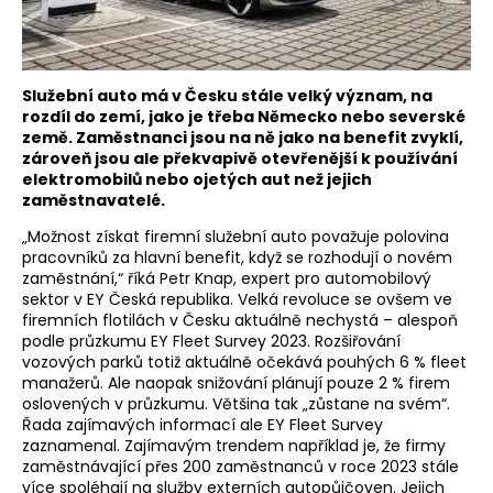
Služební auto má v Česku stále velký význam, na
rozdíl do zemí, jako je třeba Německo nebo severské
země. Zaměstnanci jsou na ně jako na benefit zvyklí,
zároveň jsou ale překvapivě otevřenější k používání
elektromobilů nebo ojetých aut než jejich
zaměstnavatelé.
„Možnost získat firemní služební auto považuje polovina
pracovníků za hlavní benefit, když se rozhodují o novém
zaměstnání,“ říká Petr Knap, expert pro automobilový
sektor v EY Česká republika. Velká revoluce se ovšem ve
firemních flotilách v Česku aktuálně nechystá – alespoň
podle průzkumu EY Fleet Survey 2023. Rozšiřování
vozových parků totiž aktuálně očekává pouhých 6 % fleet
manažerů. Ale naopak snižování plánují pouze 2 % firem
oslovených v průzkumu. Většina tak „zůstane na svém“.
Řada zajímavých informací ale EY Fleet Survey
zaznamenal. Zajímavým trendem například je, že firmy
zaměstnávající přes 200 zaměstnanců v roce 2023 stále
více spoléhají na služby externích autopůjčoven. Jejich