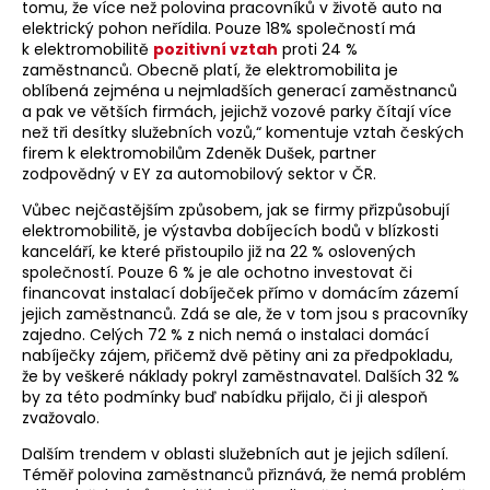
tomu, že více než polovina pracovníků v životě auto na
elektrický pohon neřídila. Pouze 18% společností má
k elektromobilitě
pozitivní vztah
proti 24 %
zaměstnanců. Obecně platí, že elektromobilita je
oblíbená zejména u nejmladších generací zaměstnanců
a pak ve větších firmách, jejichž vozové parky čítají více
než tři desítky služebních vozů,“ komentuje vztah českých
firem k elektromobilům Zdeněk Dušek, partner
zodpovědný v EY za automobilový sektor v ČR.
Vůbec nejčastějším způsobem, jak se firmy přizpůsobují
elektromobilitě, je výstavba dobíjecích bodů v blízkosti
kanceláří, ke které přistoupilo již na 22 % oslovených
společností. Pouze 6 % je ale ochotno investovat či
financovat instalací dobíječek přímo v domácím zázemí
jejich zaměstnanců. Zdá se ale, že v tom jsou s pracovníky
zajedno. Celých 72 % z nich nemá o instalaci domácí
nabíječky zájem, přičemž dvě pětiny ani za předpokladu,
že by veškeré náklady pokryl zaměstnavatel. Dalších 32 %
by za této podmínky buď nabídku přijalo, či ji alespoň
zvažovalo.
Dalším trendem v oblasti služebních aut je jejich sdílení.
Téměř polovina zaměstnanců přiznává, že nemá problém