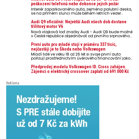
poškození telefonů nebo dokonce jejich požár
Interiér zaparkovaného auta, zejména palubní deska,
se na přímém slunci může během letních veder
rozpálit až na 80 °C. Takové teploty představují
nebezpečí pro odložené mobilní telefony, powerbanky
Audi Q9 oficiálně: Největší Audi všech dob dostane
nebo notebooky. Můžou urychlit stárnutí baterií,
třílitový motor V6
poškodit elektroniku a ve výjimečných případech i
Nová vlajková loď značky Audi - Audi Q9 bude možné
zvýšit riziko požáru.
v České republice objednávat od prvního srpnového
týdne 2026, kde budou oznámeny také české ceny.
První auto pro mladé stojí v průměru 337 tisíc,
nejčastěji je to Škoda nebo Volkswagen
Mladí lidé ve věku 18 až 26 let si svoje první auto
pořizují prostřednictvím úvěrového financování jako
ojeté. Je to tak u 93,3 % lidí, jen 6,7 % si pořídí nové
auto. Průměrná pořizovací cena vozu dosahuje 337
Předprodej modelu Volkswagen ID. Cross zahájen.
tisíc korun a průměrná financovaná částka
Zájemci o elektrický crossover zaplatí od 691 000 Kč
přesahuje 251 tisíc korun. Vyplývá to z dat Leasingu
České spořitelny za posledních 10 let (2016–2026).
Reklama