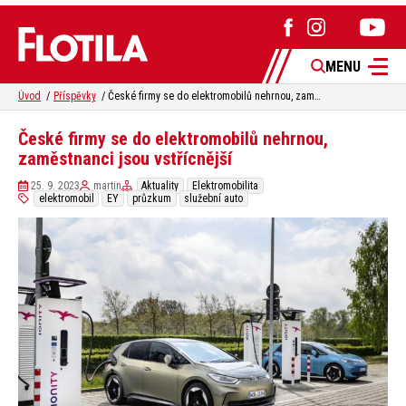
MENU
Úvod
Příspěvky
České firmy se do elektromobilů nehrnou, zaměstnanci jsou vstřícnější
České firmy se do elektromobilů nehrnou,
zaměstnanci jsou vstřícnější
25. 9. 2023
martin
Aktuality
Elektromobilita
elektromobil
EY
průzkum
služební auto