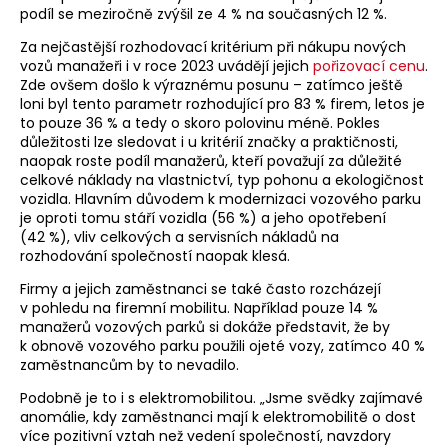
podíl se meziročně zvýšil ze 4 % na současných 12 %.
Za nejčastější rozhodovací kritérium při nákupu nových
vozů manažeři i v roce 2023 uvádějí jejich
pořizovací cenu
.
Zde ovšem došlo k výraznému posunu – zatímco ještě
loni byl tento parametr rozhodující pro 83 % firem, letos je
to pouze 36 % a tedy o skoro polovinu méně. Pokles
důležitosti lze sledovat i u kritérií značky a praktičnosti,
naopak roste podíl manažerů, kteří považují za důležité
celkové náklady na vlastnictví, typ pohonu a ekologičnost
vozidla. Hlavním důvodem k modernizaci vozového parku
je oproti tomu stáří vozidla (56 %) a jeho opotřebení
(42 %), vliv celkových a servisních nákladů na
rozhodování společností naopak klesá.
Firmy a jejich zaměstnanci se také často rozcházejí
v pohledu na firemní mobilitu. Například pouze 14 %
manažerů vozových parků si dokáže představit, že by
k obnově vozového parku použili ojeté vozy, zatímco 40 %
zaměstnancům by to nevadilo.
Podobně je to i s elektromobilitou. „Jsme svědky zajímavé
anomálie, kdy zaměstnanci mají k elektromobilitě o dost
více pozitivní vztah než vedení společností, navzdory