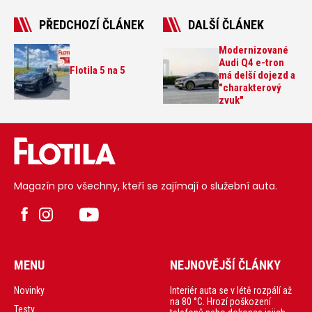
PŘEDCHOZÍ ČLÁNEK
DALŠÍ ČLÁNEK
Modernizované
Audi Q4 e-tron
Flotila 5 na 5
má delší dojezd a
"charakterový
zvuk"
Magazín pro všechny, kteří se zajímají o služební auta.
MENU
NEJNOVĚJŠÍ ČLÁNKY
Interiér auta se v létě rozpálí až
Novinky
na 80 °C. Hrozí poškození
Testy