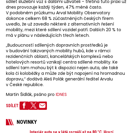
sdílet služební vůz s dalšími uživateli – třetina tuto praxi už
dnes provozuje každý týden, 47% méně často.
V podobném průzkumu Arval Mobility Observatory
dokonce celkem 68 % zúčastněných českých firem
uvedlo, že už zavedlo některé z alternativních řešení
mobility, mezi které sdílení vozidel patří. Dalších 20 % to
má v plánu v následujících třech letech.
„Budoucností sdílených dopravních prostředků je
v budování takzvaných mobility hubů, kde v rámci
rezidenčních oblastí, kancelářských komplexů nebo
hotelových resortů vznikají centra sdílené mobility. Ke
sdílení tam mohou být k dispozici nejen auta, ale také
kola či koloběžky a může zde být napojení na hromadnou
dopravu,“ dodává Aleš Polák generální ředitel Arvalu
v České republice.
Martin Šidlák, psáno pro
IDNES
SDÍLET:
NOVINKY
Interiér auta se v létě rozpálí až na 80 °C. Hrozí