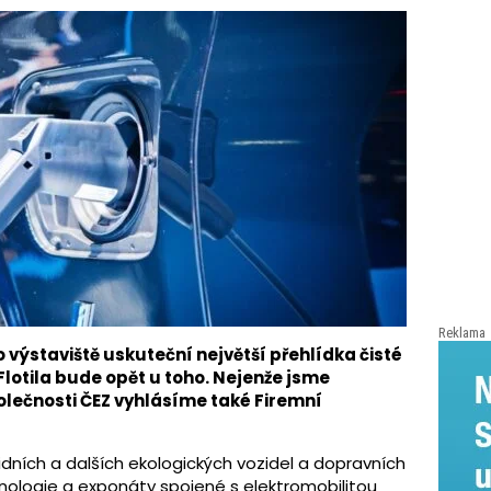
Reklama
 výstaviště uskuteční největší přehlídka čisté
Flotila bude opět u toho. Nejenže jsme
olečnosti ČEZ vyhlásíme také Firemní
idních a dalších ekologických vozidel a dopravních
nologie a exponáty spojené s elektromobilitou