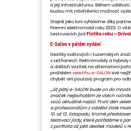
a její infrastrukturou. Během události
budou mít návštěvníci možnost vyzko
Stejně jako loni vyhlásíme díky partn
Firemní elektromobil roku 2023. O vítěz
testovacích jízd
Flotila roku – Driva
E-Salon v pátém vydání
Desítky světových i tuzemských znač
v Letňanech. Elektromobily a hybridy 
a dalších vozítek na alternativní po
pražském
veletrhu e-SALON
své nejž
chybět ani poutavý program pro odbor
„Již pátý e-SALON bude co do množs
značek nejbohatším ze všech ročníků.
vozů aktuálně nabízí. První den vel
a profesionálům z odvětví čisté mobil
10. až 12. listopadu. Kromě představ
testovací jízdy, které pořádáme s p
z portfolia až pěti desítek modelů v Ha