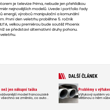
torem je televize Prima, nebude jen přehlídkou
miér nejnovějších modelů. Uvede i portfolio řady
ů energií, výrobců manipulační a komunální
am. První den veletrhu proběhne 5. ročník
LITA, velkou premiérou bude soutěž Phoenix
níž se představí alternativní druhy pohonu.
veletrhu.
DALŠÍ ČLÁNEK
c než jen nákupní taška
Problémy s výfukem
jprodávanější model francouzské
Výfukový systém voz
o všechno se změnilo, co auto
většinou o něm vů
mohou ovlivnit výko