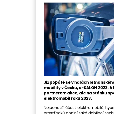
Již popáté se v halách letňanského
mobility v Česku, e-SALON 2023. A 
partnerem akce, ale na stánku sp
elektromobil roku 2023.
Nejbohatší účast elektromobilů, hybr
prostředků doplní také dobíjecí tech