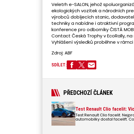
Veletrh e-SALON, jehož spoluorganizá
ekologických vozítek a národních pre
výrobců dobíjecích stanic, dodavatel
techniky a nabídne i atraktivní progr
konference pro odborníky ČISTÁ MOBI
Contact Česká Trophy v EcoRally, na 
Vyhlášení výsledků proběhne v rámci 
Zdroj: ABF
SDÍLET:
PŘEDCHOZÍ ČLÁNEK
Test Renault Clio facelit: Ví
Test Renault Clio facelit. Ne
automobilky dostal facelift. C
získalo a co naopak ztratilo?