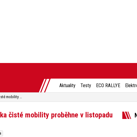
Aktuality
Testy
ECO RALLYE
Elektr
5. e-SALON: Největší přehlídka čisté mobility proběhne v listopadu v Letňanech
ka čisté mobility proběhne v listopadu
a