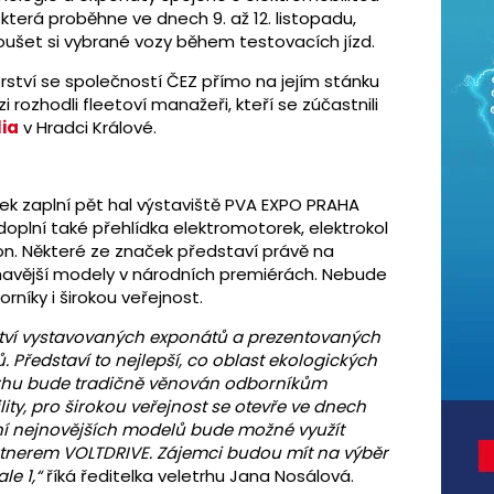
, která proběhne ve dnech 9. až 12. listopadu,
ušet si vybrané vozy během testovacích jízd.
erství se společností ČEZ přímo na jejím stánku
i rozhodli fleetoví manažeři, kteří se zúčastnili
lia
v Hradci Králové.
ek zaplní pět hal výstaviště PVA EXPO PRAHA
doplní také přehlídka elektromotorek, elektrokol
hon. Některé ze značek představí právě na
havější modely v národních premiérách. Nebude
níky i širokou veřejnost.
tví vystavovaných exponátů a prezentovaných
 Představí to nejlepší, co oblast ekologických
etrhu bude tradičně věnován odborníkům
ity, pro širokou veřejnost se otevře ve dnech
ení nejnovějších modelů bude možné využít
artnerem VOLTDRIVE. Zájemci budou mít na výběr
le 1,“
říká ředitelka veletrhu Jana Nosálová.