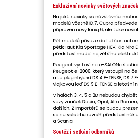
Exkluzivní novinky světových znače
Na jaké novinky se návštěvníci mohou
modelů včetně ID.7, Cupra předvede
připraven nový Ioniq 6, ale také novin
Pět modelů přiveze do Letňan autom
pětici aut Kia Sportage HEV, Kia Niro 
představí model největšího elektrick
Peugeot vystaví na e-SALONu šestici
Peugeot e-2008, který vstoupil na če
a to pluginhybrid DS 4 E-TENSE, DS 7 
vlajkovou loď DS 9 E-TENSE a letošní n
V halách 3, 4, 5 a 2D nebudou chybě
vozy značek Dacia, Opel, Alfa Romeo,
dalších. Z importérů se budou prezen
se na veletrhu rovněž představí nák
a Scania.
Soutěž i setkání odborníků