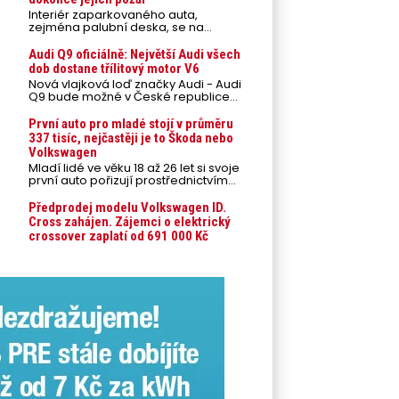
Interiér zaparkovaného auta,
zejména palubní deska, se na
přímém slunci může během letních
veder rozpálit až na 80 °C. Takové
Audi Q9 oficiálně: Největší Audi všech
teploty představují nebezpečí pro
dob dostane třílitový motor V6
odložené mobilní telefony,
Nová vlajková loď značky Audi - Audi
powerbanky nebo notebooky. Můžou
Q9 bude možné v České republice
urychlit stárnutí baterií, poškodit
objednávat od prvního srpnového
elektroniku a ve výjimečných
týdne 2026, kde budou oznámeny
První auto pro mladé stojí v průměru
případech i zvýšit riziko požáru.
také české ceny.
337 tisíc, nejčastěji je to Škoda nebo
Volkswagen
Mladí lidé ve věku 18 až 26 let si svoje
první auto pořizují prostřednictvím
úvěrového financování jako ojeté. Je
to tak u 93,3 % lidí, jen 6,7 % si pořídí
Předprodej modelu Volkswagen ID.
nové auto. Průměrná pořizovací
Cross zahájen. Zájemci o elektrický
cena vozu dosahuje 337 tisíc korun a
crossover zaplatí od 691 000 Kč
průměrná financovaná částka
přesahuje 251 tisíc korun. Vyplývá to z
dat Leasingu České spořitelny za
posledních 10 let (2016–2026).