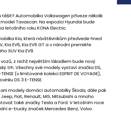
k
 těšit? Automobilka Volkswagen přiveze několik
 model Tavascan. Na expozici Hyundai bude
ka letošního roku KONA Electric.
obilka Kia, která návštěvníkům předvede hned
EV, Kia EV6, Kia EV6 GT a v národní premiéře
ého SUV Kia EV9.
 vozů, z nichž největším lákadlem bude nový
ský trh. Všechny své modely vystaví značka DS,
E-TENSE (v limitované kolekci ESPRIT DE VOYAGE),
ovinku DS 3 E-TENSE.
t ani modely domácí automobilky Škoda, dále pak
 Jeep, Fiat, Renault, MG, Mitsubishi a mnoho
tovat také značky Tesla a Ford. V letošním roce
ladní e-trucky značek Mercedes Benz, Volvo