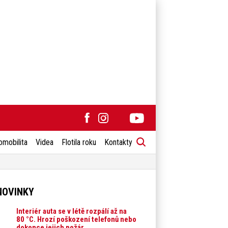
omobilita
Videa
Flotila roku
Kontakty
NOVINKY
Interiér auta se v létě rozpálí až na
80 °C. Hrozí poškození telefonů nebo
dokonce jejich požár