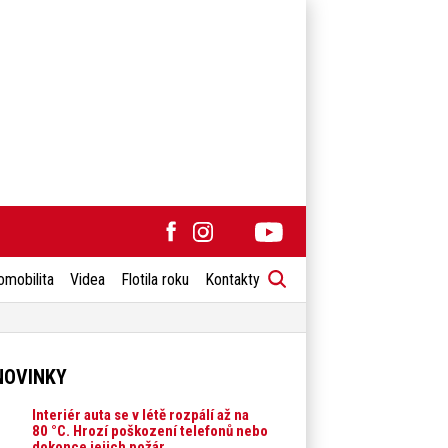
omobilita
Videa
Flotila roku
Kontakty
NOVINKY
Interiér auta se v létě rozpálí až na
80 °C. Hrozí poškození telefonů nebo
dokonce jejich požár