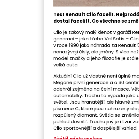
Test Renault Clio facelit. Nejpro
dostal facelift. Co všechno se změn
Clio je takový malý klenot v garáži R
generaci – jako třeba Vel Satis – Clio
v roce 1990 jako náhrada za Renault
nenazývají čísly, ale jmény. S více než
model značky a jeho filozofie je stá
velká auta.
Aktuální Clio už vlastně není úplně ma
Megane první generace a o 30 centime
odehrál zejména na čelní masce. Vět
automobilky. Trochu to vypadá jako u
světel. Jsou hranatější, ale hlavně z
písmene C, které jsou nahrazeny eleg
rozpůlený diamant. Světla se změnila 
pohled dovnitř. Trochu jiný je i tvar 
Clio sportovnější a dospělejší vzhled.
Digitál místo analogu