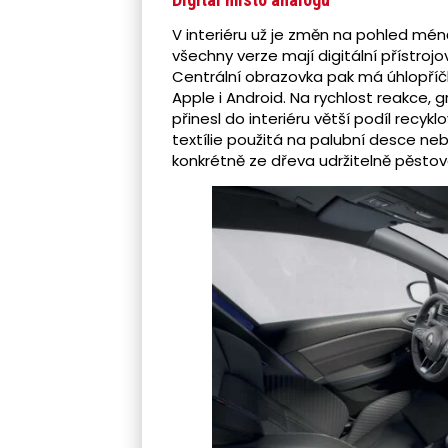
V interiéru už je změn na pohled mé
všechny verze mají digitální přístrojo
Centrální obrazovka pak má úhlopříčku
Apple i Android. Na rychlost reakce, g
přinesl do interiéru větší podíl recy
textílie použitá na palubní desce neb
konkrétně ze dřeva udržitelně pěsto