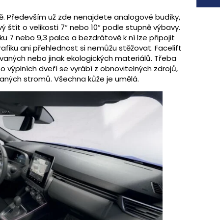
ně. Především už zde nenajdete analogové budíky,
vý štít o velikosti 7“ nebo 10“ podle stupně výbavy.
 7 nebo 9,3 palce a bezdrátově k ní lze připojit
rafiku ani přehlednost si nemůžu stěžovat. Facelift
klovaných nebo jinak ekologických materiálů. Třeba
o výplních dveří se vyrábí z obnovitelných zdrojů,
vaných stromů. Všechna kůže je umělá.