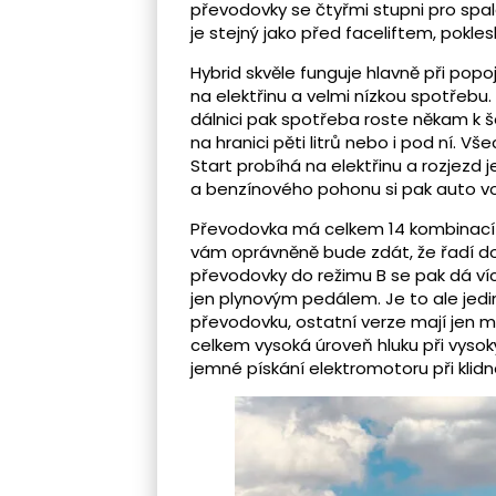
převodovky se čtyřmi stupni pro sp
je stejný jako před faceliftem, pokles
Hybrid skvěle funguje hlavně při popo
na elektřinu a velmi nízkou spotřebu. 
dálnici pak spotřeba roste někam k š
na hranici pěti litrů nebo i pod ní. V
Start probíhá na elektřinu a rozjezd j
a benzínového pohonu si pak auto vo
Převodovka má celkem 14 kombinací 
vám oprávněně bude zdát, že řadí doc
převodovky do režimu B se pak dá ví
jen plynovým pedálem. Je to ale jedi
převodovku, ostatní verze mají jen 
celkem vysoká úroveň hluku při vys
jemné pískání elektromotoru při klidné