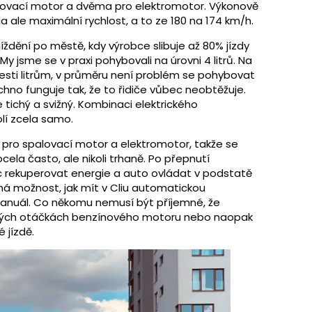
alovací motor a dvěma pro elektromotor. Výkonově
la ale maximální rychlost, a to ze 180 na 174 km/h.
jíždění po městě, kdy výrobce slibuje až 80% jízdy
My jsme se v praxi pohybovali na úrovni 4 litrů. Na
esti litrům, v průměru není problém se pohybovat
šechno funguje tak, že to řidiče vůbec neobtěžuje.
e tichý a svižný. Kombinaci elektrického
lí zcela samo.
pro spalovací motor a elektromotor, takže se
ela často, ale nikoli trhaně. Po přepnutí
c rekuperovat energie a auto ovládat v podstatě
ná možnost, jak mít v Cliu automatickou
manuál. Co někomu nemusí být příjemné, že
okých otáčkách benzínového motoru nebo naopak
 jízdě.