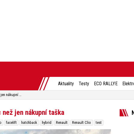
Aktuality
Testy
ECO RALLYE
Elektr
Test Renault Clio facelit: Víc než jen nákupní taška
c než jen nákupní taška
o
facelift
hatchback
hybrid
Renault
Renault Clio
test