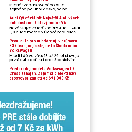
Interiér zaparkovaného auta,
zejména palubní deska, se na
přímém slunci může během letních
veder rozpálit až na 80 °C. Takové
Audi Q9 oficiálně: Největší Audi všech
teploty představují nebezpečí pro
dob dostane třílitový motor V6
odložené mobilní telefony,
Nová vlajková loď značky Audi - Audi
powerbanky nebo notebooky. Můžou
Q9 bude možné v České republice
urychlit stárnutí baterií, poškodit
objednávat od prvního srpnového
elektroniku a ve výjimečných
týdne 2026, kde budou oznámeny
První auto pro mladé stojí v průměru
případech i zvýšit riziko požáru.
také české ceny.
337 tisíc, nejčastěji je to Škoda nebo
Volkswagen
Mladí lidé ve věku 18 až 26 let si svoje
první auto pořizují prostřednictvím
úvěrového financování jako ojeté. Je
to tak u 93,3 % lidí, jen 6,7 % si pořídí
Předprodej modelu Volkswagen ID.
nové auto. Průměrná pořizovací
Cross zahájen. Zájemci o elektrický
cena vozu dosahuje 337 tisíc korun a
crossover zaplatí od 691 000 Kč
průměrná financovaná částka
přesahuje 251 tisíc korun. Vyplývá to z
dat Leasingu České spořitelny za
posledních 10 let (2016–2026).