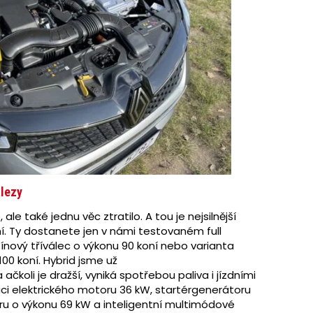
álezy
ale také jednu věc ztratilo. A tou je nejsilnější
í. Ty dostanete jen v námi testovaném full
ínový tříválec o výkonu 90 koní nebo varianta
00 koní. Hybrid jsme už
 ačkoli je dražší, vyniká spotřebou paliva i jízdními
ci elektrického motoru 36 kW, startérgenerátoru
u o výkonu 69 kW a inteligentní multimódové