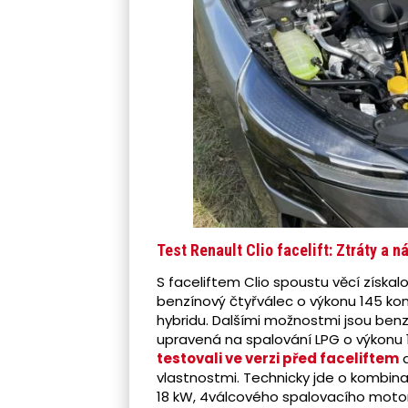
Test Renault Clio facelift: Ztráty a n
S faceliftem Clio spoustu věcí získalo, 
benzínový čtyřválec o výkonu 145 kon
hybridu. Dalšími možnostmi jsou benz
upravená na spalování LPG o výkonu 1
testovali ve verzi před faceliftem
a
vlastnostmi. Technicky jde o kombina
18 kW, 4válcového spalovacího motor