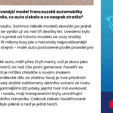
dávanější model francouzské automobilky
ilo, co auto získalo a co naopak ztratilo?
enaultu. Zatímco několik modelů skončilo po jedné
 se vyrábí už víc než tři desítky let. Uvedeno bylo
 5 a právě od tohoto modelu se vozy značky
 16 miliony kusy jde o historicky nejprodávanější
le stejná – malé auto postavené podle pravidel pro
lé auto, měří přes čtyři metry, což je skoro jako
trů víc než Clio první generace. Facelift se
ší je mřížka chladiče s novým znakem
mělecké dílo ze včelína. Nový je tvar předních
mizely složité světlomety denního svícení ve tvaru
antnějšími LED pásky, jejichž tvar má evokovat
i vzadu, mají transparentní kryty umožňující
zadního nárazníku. Celkově získalo faceliftované
 Bylo pěkné a teď je ještě hezčí.