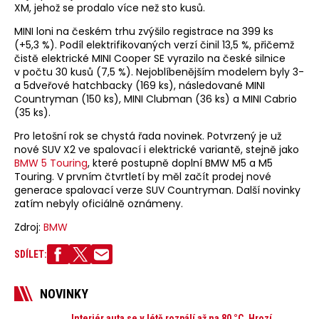
XM, jehož se prodalo více než sto kusů.
MINI loni na českém trhu zvýšilo registrace na 399 ks
(+5,3 %). Podíl elektrifikovaných verzí činil 13,5 %, přičemž
čistě elektrické MINI Cooper SE vyrazilo na české silnice
v počtu 30 kusů (7,5 %). Nejoblíbenějším modelem byly 3-
a 5dveřové hatchbacky (169 ks), následované MINI
Countryman (150 ks), MINI Clubman (36 ks) a MINI Cabrio
(35 ks).
Pro letošní rok se chystá řada novinek. Potvrzený je už
nové SUV X2 ve spalovací i elektrické variantě, stejně jako
BMW 5 Touring
, které postupně doplní BMW M5 a M5
Touring. V prvním čtvrtletí by měl začít prodej nové
generace spalovací verze SUV Countryman. Další novinky
zatím nebyly oficiálně oznámeny.
Zdroj:
BMW
SDÍLET:
NOVINKY
Interiér auta se v létě rozpálí až na 80 °C. Hrozí