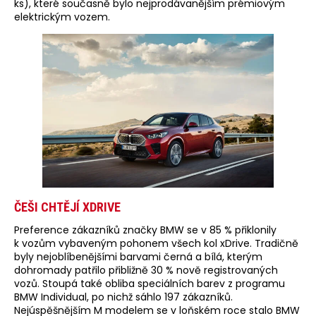
ks), které současně bylo nejprodávanějším prémiovým
elektrickým vozem.
ČEŠI CHTĚJÍ XDRIVE
Preference zákazníků značky BMW se v 85 % přiklonily
k vozům vybaveným pohonem všech kol xDrive. Tradičně
byly nejoblíbenějšími barvami černá a bílá, kterým
dohromady patřilo přibližně 30 % nově registrovaných
vozů. Stoupá také obliba speciálních barev z programu
BMW Individual, po nichž sáhlo 197 zákazníků.
Nejúspěšnějším M modelem se v loňském roce stalo BMW