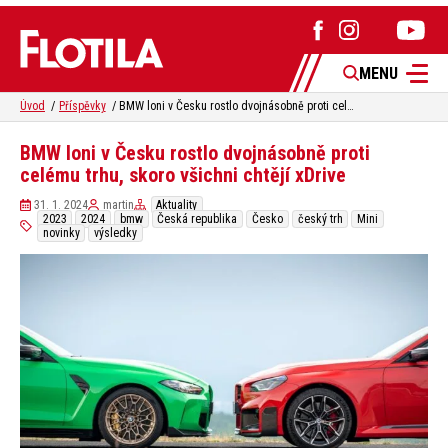
MENU
Úvod
Příspěvky
BMW loni v Česku rostlo dvojnásobně proti celému trhu, skoro všichni chtějí xDrive
BMW loni v Česku rostlo dvojnásobně proti
celému trhu, skoro všichni chtějí xDrive
31. 1. 2024
martin
Aktuality
2023
2024
bmw
Česká republika
Česko
český trh
Mini
novinky
výsledky