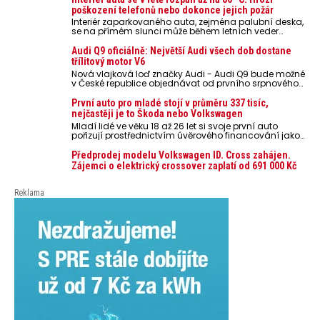
poškození telefonů nebo dokonce jejich požár
Interiér zaparkovaného auta, zejména palubní deska,
se na přímém slunci může během letních veder
rozpálit až na 80 °C. Takové teploty představují
nebezpečí pro odložené mobilní telefony, powerbanky
Audi Q9 oficiálně: Největší Audi všech dob dostane
nebo notebooky. Můžou urychlit stárnutí baterií,
třílitový motor V6
poškodit elektroniku a ve výjimečných případech i
Nová vlajková loď značky Audi - Audi Q9 bude možné
zvýšit riziko požáru.
v České republice objednávat od prvního srpnového
týdne 2026, kde budou oznámeny také české ceny.
První auto pro mladé stojí v průměru 337 tisíc,
nejčastěji je to Škoda nebo Volkswagen
Mladí lidé ve věku 18 až 26 let si svoje první auto
pořizují prostřednictvím úvěrového financování jako
ojeté. Je to tak u 93,3 % lidí, jen 6,7 % si pořídí nové
auto. Průměrná pořizovací cena vozu dosahuje 337
Předprodej modelu Volkswagen ID. Cross zahájen.
tisíc korun a průměrná financovaná částka
Zájemci o elektrický crossover zaplatí od 691 000 Kč
přesahuje 251 tisíc korun. Vyplývá to z dat Leasingu
České spořitelny za posledních 10 let (2016–2026).
Reklama