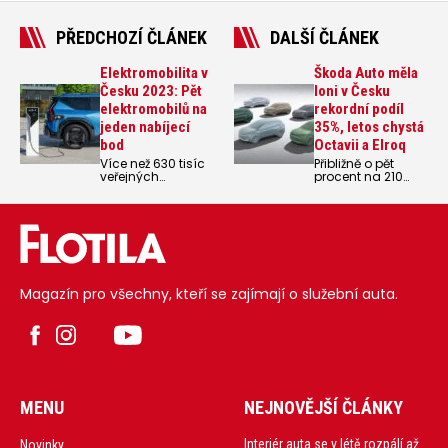
PŘEDCHOZÍ ČLÁNEK
DALŠÍ ČLÁNEK
Elektromobilita v
Škoda Auto měla
Česku 2023: Pět
loni v Česku
elektromobilů na
rekordní podíl
jeden nabíjecí
35%, letos chystá
bod
Octavii a Elroq
Více než 630 tisíc
Přibližně o pět
veřejných
procent na 210
dobíjecích bodů v
000 kusů klesne
celé Evropské unii,
letos podle
4600 v Česku. 4,5
odhadu
mil. osobních
společnosti Škoda
elektromobilů v EU,
Auto Česká
22 500 v Česku.
republika prodej
Taková je
nových osobních
statistika za rok 20
aut na
Magazín pro všechny, kteří se zajímají o služební auta.
tuzemském trhu.
MENU
NEJNOVĚJŠÍ ČLÁNKY
Interiér auta se v létě rozpálí až
Novinky