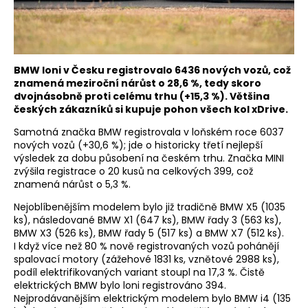
BMW loni v Česku registrovalo 6436 nových vozů, což
znamená meziroční nárůst o 28,6 %, tedy skoro
dvojnásobně proti celému trhu (+15,3 %). Většina
českých zákazníků si kupuje pohon všech kol xDrive.
Samotná značka BMW registrovala v loňském roce 6037
nových vozů (+30,6 %); jde o historicky třetí nejlepší
výsledek za dobu působení na českém trhu. Značka MINI
zvýšila registrace o 20 kusů na celkových 399, což
znamená nárůst o 5,3 %.
Nejoblíbenějším modelem bylo již tradičně BMW X5 (1035
ks), následované BMW X1 (647 ks), BMW řady 3 (563 ks),
BMW X3 (526 ks), BMW řady 5 (517 ks) a BMW X7 (512 ks).
I když více než 80 % nově registrovaných vozů pohánějí
spalovací motory (zážehové 1831 ks, vznětové 2988 ks),
podíl elektrifikovaných variant stoupl na 17,3 %. Čistě
elektrických BMW bylo loni registrováno 394.
Nejprodávanějším elektrickým modelem bylo BMW i4 (135