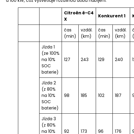
a 100 kW, což vysvětluje rozdílnou dobu nabíjení.
Citroën ë-C4
Konkurent 1
X
čas
vzdál.
čas
vzdál.
(min)
(km)
(min)
(km)
Jízda 1
(ze 100%
na 10%
127
243
129
240
SOC
baterie)
Jízda 2
(z 80%
na 10%
98
185
102
187
SOC
baterie)
Jízda 3
(z 80%
na 10%
92
173
96
176