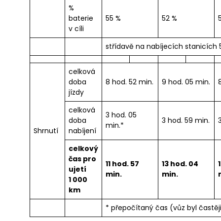
%
baterie
55 %
52 %
v cíli
střídavě na nabíjecích stanicích
celková
doba
8 hod. 52 min.
9 hod. 05 min.
jízdy
celková
3 hod. 05
doba
3 hod. 59 min.
min.*
Shrnutí
nabíjení
celkový
čas pro
11 hod. 57
13 hod. 04
ujetí
min.
min.
1 000
km
* přepočítaný čas (vůz byl častěj