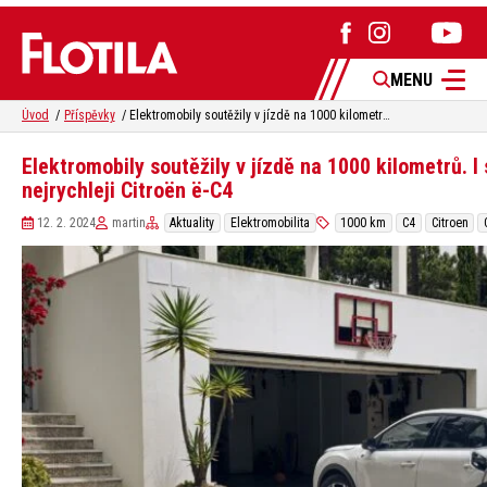
MENU
Úvod
Příspěvky
Elektromobily soutěžily v jízdě na 1000 kilometrů. I s nabíjením dojel do cíle nejrychleji Citroën ë-C4
Elektromobily soutěžily v jízdě na 1000 kilometrů. I 
nejrychleji Citroën ë-C4
12. 2. 2024
martin
Aktuality
Elektromobilita
1000 km
C4
Citroen