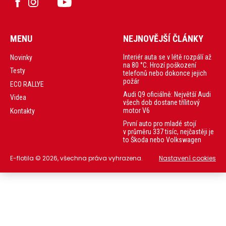
MENU
NEJNOVĚJŠÍ ČLÁNKY
Interiér auta se v létě rozpálí až
Novinky
na 80 °C. Hrozí poškození
Testy
telefonů nebo dokonce jejich
požár
ECO RALLYE
Audi Q9 oficiálně: Největší Audi
Videa
všech dob dostane třílitový
motor V6
Kontakty
První auto pro mladé stojí
v průměru 337 tisíc, nejčastěji je
to Škoda nebo Volkswagen
E-flotila © 2026, všechna práva vyhrazena.
Nastavení cookies