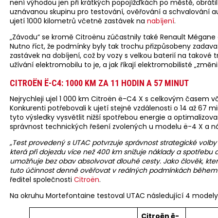
není výhodou jen při krátkých popojížďkách po městě, obráti
uznávanou skupinu pro testování, ověřování a schvalování aut
ujetí 1000 kilometrů včetně zastávek na
nabíjení
.
„Závodu“ se kromě Citroënu zúčastnily také Renault Mégane
Nutno říct, že podmínky byly tak trochu přizpůsobeny zadavat
zastávek na dobíjení, což by vozy s velkou baterií na takové 
užívání elektromobilu to je, a jak říkají elektromobilisté „změ
CITROËN Ë-C4: 1000 KM ZA 11 HODIN A 57 MINUT
Nejrychleji ujel 1 000 km Citroën ë-C4 X s celkovým časem vč
Konkurenti potřebovali k ujetí stejné vzdálenosti o 14 až 67 m
tyto výsledky vysvětlit nižší spotřebou energie a optimalizov
správnost technických řešení zvolených u modelu ë-4 X a n
„Test provedený s UTAC potvrzuje správnost strategické volby C
která při dojezdu více než 400 km snižuje náklady a spotřebu a
umožňuje bez obav absolvovat dlouhé cesty. Jako člověk, kt
tuto účinnost denně ověřovat v reálných podmínkách během 
ředitel společnosti
Citroën
.
Na okruhu Mortefontaine testoval UTAC následující 4 modely
Citroën ë-