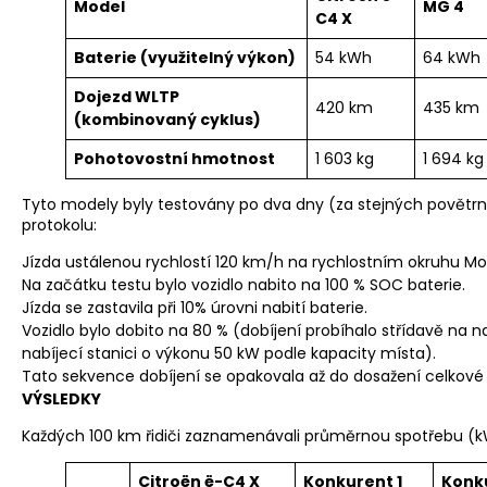
Model
MG 4
C4 X
Baterie
(využitelný výkon)
54 kWh
64 kWh
Dojezd WLTP
420 km
435 km
(
kombinovaný cyklus)
Pohotovostní hmotnost
1 603 kg
1 694 kg
Tyto modely byly testovány po dva dny (za stejných povětr
protokolu:
Jízda ustálenou rychlostí 120 km/h na rychlostním okruhu Mo
Na začátku testu bylo vozidlo nabito na 100 % SOC baterie.
Jízda se zastavila při 10% úrovni nabití baterie.
Vozidlo bylo dobito na 80 % (dobíjení probíhalo střídavě na n
nabíjecí stanici o výkonu 50 kW podle kapacity místa).
Tato sekvence dobíjení se opakovala až do dosažení celkové 
VÝSLEDKY
Každých 100 km řidiči zaznamenávali průměrnou spotřebu (
Citroën ë-C4 X
Konkurent 1
Konk