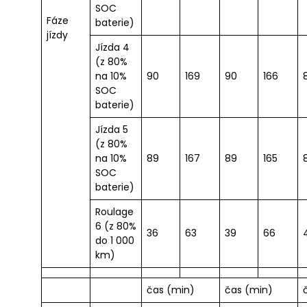
SOC
Fáze
baterie)
jízdy
Jízda 4
(z 80%
na 10%
90
169
90
166
SOC
baterie)
Jízda 5
(z 80%
na 10%
89
167
89
165
SOC
baterie)
Roulage
6 (z 80%
36
63
39
66
do 1 000
km)
čas (min)
čas (min)