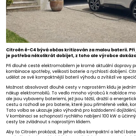
Citroën ë-C4 bývá občas kritizován za malou baterii. Při
je potřeba několikrát dobíjet, z toho ale výrobce dokáz
Při dlouhé cestě elektromobilem je kromě aktuální dopravy p
kombinace spotřeby, velikosti baterie a rychlosti dobíjení. 
udělat ze své kompaktnější baterií výhodu a zvítězil ve speci
Možnost absolvovat dlouhé cesty v naprostém klidu je jedním 
nákup elektromobilů. To vedlo mnoho výrobců k nabídce model
ale jsou vybaveny bateriemi, jež jsou těžší, dražší a energetick
cestu a rozhodl se pro baterie, které jsou přiměřeně velké, 
Tato volba se ukazuje jako výhodná pro každodenní dojíždění
V kombinaci se schopností rychlého nabíjení 100 kW a úči
cesty lze zvládnout s naprostým klidem.
Aby to Citroën prokázal, že jeho volba kompaktní a lehčí bate