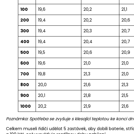
100
19,6
20,2
21,1
200
19,4
20,2
20,6
300
19,4
20,3
20,7
400
19,4
20,4
20,7
500
19,5
20,6
20,9
600
19,6
21,0
21,0
700
19,8
21,3
21,0
800
20,0
21,6
21,3
900
20,1
21,8
21,5
1000
20,2
21,9
21,6
Poznámka: Spotřeba se zvyšuje s klesající teplotou ke konci dn
Celkem museli řidiči udělat 5 zastávek, aby dobili baterie, st