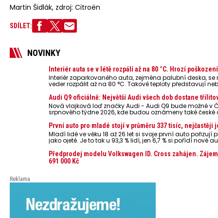
Martin Šidlák, zdroj: Citroën
SDÍLET:
NOVINKY
Interiér auta se v létě rozpálí až na 80 °C. Hrozí poškoze
Interiér zaparkovaného auta, zejména palubní deska, s
veder rozpálit až na 80 °C. Takové teploty představují ne
powerbanky nebo notebooky. Můžou urychlit stárnutí bater
případech i zvýšit riziko požáru.
Audi Q9 oficiálně: Největší Audi všech dob dostane třílito
Nová vlajková loď značky Audi - Audi Q9 bude možné v Č
srpnového týdne 2026, kde budou oznámeny také české 
První auto pro mladé stojí v průměru 337 tisíc, nejčastěj
Mladí lidé ve věku 18 až 26 let si svoje první auto pořizu
jako ojeté. Je to tak u 93,3 % lidí, jen 6,7 % si pořídí nov
dosahuje 337 tisíc korun a průměrná financovaná částka 
dat Leasingu České spořitelny za posledních 10 let (2016
Předprodej modelu Volkswagen ID. Cross zahájen. Zájemci
691 000 Kč
Reklama