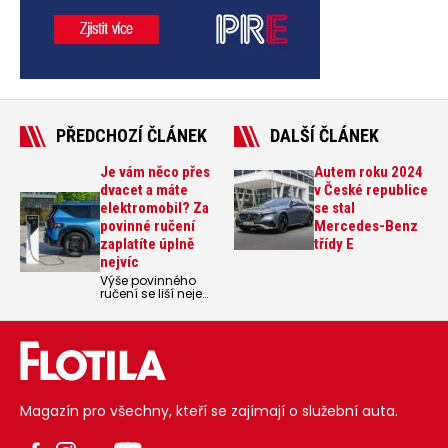
PŘEDCHOZÍ ČLÁNEK
DALŠÍ ČLÁNEK
Je vám něco přes
Autem roku 2024
dvacet a máte
v České republice
elektromobil? Za
se stal
povinné ručení
Mercedes-Benz
zaplatíte úplně
třídy E
nejvíc
Výše povinného
ručení se liší nejen
podle modelu
auta a jeho ceny,
ale i podle věku
řidiče a místa jeho
bydliště. A rozdíl
může dělat až 50%
Magazín pro všechny, kteří se zajímají o služební auta.