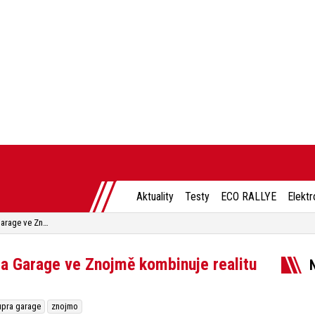
Aktuality
Testy
ECO RALLYE
Elektr
Není garáž jako garage. Cupra Garage ve Znojmě kombinuje realitu s virtuálnem
ra Garage ve Znojmě kombinuje realitu
pra garage
znojmo