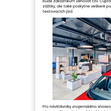
bude zákazníkům věnovat tzv. Cupra Ma
zážitky, ale také poskytne veškeré p
testovacích jízd.
Pro návštěvníky znojemského showro