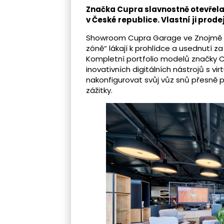
Značka Cupra slavnostně otevřel
v České republice. Vlastní ji prod
Showroom Cupra Garage ve Znojmě kom
zóně“ lákají k prohlídce a usednutí z
Kompletní portfolio modelů značky C
inovativních digitálních nástrojů s vir
nakonfigurovat svůj vůz snů přesně p
zážitky.