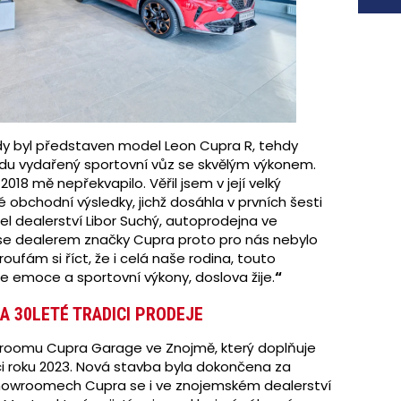
, kdy byl představen model Leon Cupra R, tehdy
vdu vydařený sportovní vůz se skvělým výkonem.
18 mě nepřekvapilo. Věřil jsem v její velký
é obchodní výsledky, jichž dosáhla v prvních šesti
itel dealerství Libor Suchý, autoprodejna ve
 se dealerem značky Cupra proto pro nás nebylo
roufám si říct, že i celá naše rodina, touto
e emoce a sportovní výkony, doslova žije.
“
A 30LETÉ TRADICI PRODEJE
roomu Cupra Garage ve Znojmě, který doplňuje
ci roku 2023. Nová stavba byla dokončena za
 showroomech Cupra se i ve znojemském dealerství