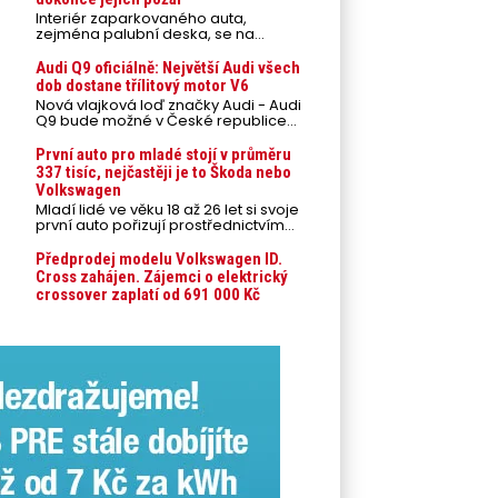
Interiér zaparkovaného auta,
zejména palubní deska, se na
přímém slunci může během letních
veder rozpálit až na 80 °C. Takové
Audi Q9 oficiálně: Největší Audi všech
teploty představují nebezpečí pro
dob dostane třílitový motor V6
odložené mobilní telefony,
Nová vlajková loď značky Audi - Audi
powerbanky nebo notebooky. Můžou
Q9 bude možné v České republice
urychlit stárnutí baterií, poškodit
objednávat od prvního srpnového
elektroniku a ve výjimečných
týdne 2026, kde budou oznámeny
První auto pro mladé stojí v průměru
případech i zvýšit riziko požáru.
také české ceny.
337 tisíc, nejčastěji je to Škoda nebo
Volkswagen
Mladí lidé ve věku 18 až 26 let si svoje
první auto pořizují prostřednictvím
úvěrového financování jako ojeté. Je
to tak u 93,3 % lidí, jen 6,7 % si pořídí
Předprodej modelu Volkswagen ID.
nové auto. Průměrná pořizovací
Cross zahájen. Zájemci o elektrický
cena vozu dosahuje 337 tisíc korun a
crossover zaplatí od 691 000 Kč
průměrná financovaná částka
přesahuje 251 tisíc korun. Vyplývá to z
dat Leasingu České spořitelny za
posledních 10 let (2016–2026).