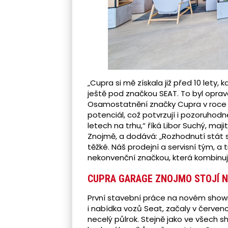
„Cupra si mě získala již před 10 lety
ještě pod značkou SEAT. To byl opra
Osamostatnění značky Cupra v roce 20
potenciál, což potvrzují i pozoruhodn
letech na trhu,“ říká Libor Suchý, maj
Znojmě, a dodává: „Rozhodnutí stát
těžké. Náš prodejní a servisní tým, a t
nekonvenční značkou, která kombinuj
CUPRA GARAGE ZNOJMO STOJÍ N
První stavební práce na novém show
i nabídka vozů Seat, začaly v červen
necelý půlrok. Stejně jako ve všech