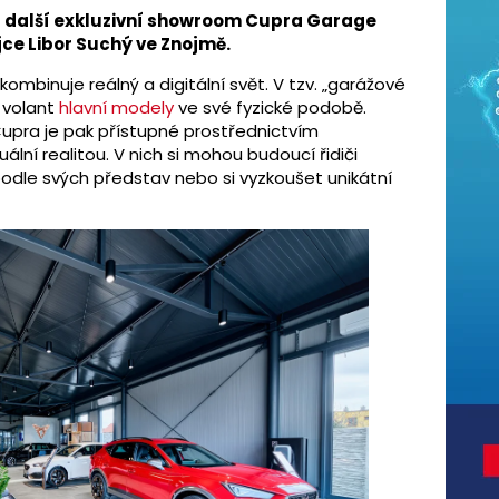
a další exkluzivní showroom Cupra Garage
ejce Libor Suchý ve Znojmě.
binuje reálný a digitální svět. V tzv. „garážové
a volant
hlavní modely
ve své fyzické podobě.
upra je pak přístupné prostřednictvím
tuální realitou. V nich si mohou budoucí řidiči
odle svých představ nebo si vyzkoušet unikátní