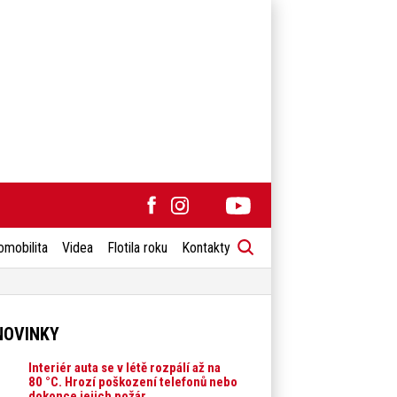
omobilita
Videa
Flotila roku
Kontakty
NOVINKY
Interiér auta se v létě rozpálí až na
80 °C. Hrozí poškození telefonů nebo
dokonce jejich požár