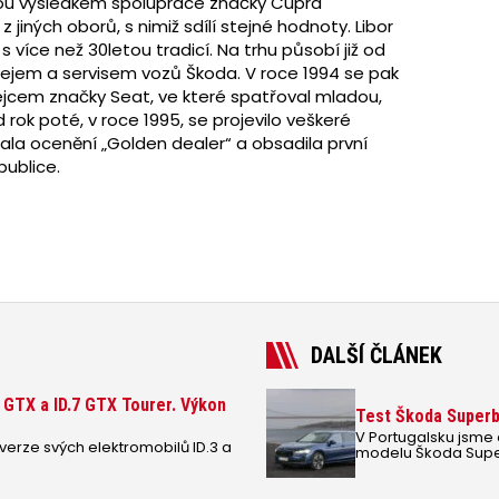
jsou výsledkem spolupráce značky Cupra
 jiných oborů, s nimiž sdílí stejné hodnoty. Libor
 více než 30letou tradicí. Na trhu působí již od
odejem a servisem vozů Škoda. V roce 1994 se pak
ejcem značky Seat, ve které spatřoval mladou,
rok poté, v roce 1995, se projevilo veškeré
kala ocenění „Golden dealer“ a obsadila první
publice.
DALŠÍ ČLÁNEK
 GTX a ID.7 GTX Tourer. Výkon
Test Škoda Superb 
V Portugalsku jsme 
erze svých elektromobilů ID.3 a
modelu Škoda Supe
shodně 110 kW, ale 