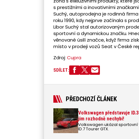
zóna s exkluzivními produkty, které 
s prestižními a inovativními značkami z
Suchý, autoprodejna je rodinná firma s
roku 1990, kdy nejprve začínala s pr
Libor Suchý stal autorizovaným prod
sportovní a dynamickou značku. Hned 
věnované úsilí značce, když firma zís
místo v prodeji vozů Seat v České re
Zdroj:
Cupra
SDÍLET:
PŘEDCHOZÍ ČLÁNEK
Volkswagen představuje ID.3
jim rozhodně nechybí!
Volkswagen ukázal sportovní v
ID.7 Tourer GTX.