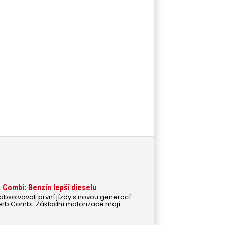
Combi: Benzín lepší dieselu
absolvovali první jízdy s novou generací
rb Combi. Základní motorizace mají
přikláníme se k benzínu.