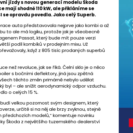
rvní jízdy s novou generací modelu Škoda
 mají shodně 110 kW, ale přikláníme se
SI se opravdu povedla. Jako celý Superb.
erace auta představovala nejprve jako kombi a až
rbu to ale má logiku, protože jak je všeobecně
wagenem Passat, který bude mít pouze verzi
větší podíl kombíků v prodejním mixu. Už
 převažovaly, když z 805 tisíc prodaných superbů
e než revoluce, jak se říká. Čelní sklo je o něco
oiler s bočními deflektory, jiná jsou zpětná
 všech těchto změn primárně nebylo udělat
ý byl – ale snížit aerodynamický odpor vzduchu.
lo o celých 15 %.
 budí velkou pozornost svým designem, který
erze, určitě si na něj ale brzy zvyknou, stejně
esign předchozích modelů,“ komentuje novinku
ky Škoda z největšího tuzemského dealerství