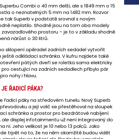
Superbu Combi o 40 mm delší, ale s 1849 mm o 15
rostla o neznatelných 5 mm na 1482 mm. Rozvor
 se tak Superb v podstatě srovnal s novým
odně neplatilo. Shodně jsou na tom oba modely
ti zavazadlového prostoru – je to v základu shodně
ená nárůst o 30 litrů.
po sklopení opěradel zadních sedadel vytvořit
e ještě odkládací schránka. V kufru najdete také
 otevření pátých dveří se roletka sama elektricky
 pro cestující na zadních sedadlech přibylo pár
pro nohy i hlavu.
JE ŘADICÍ PÁKA?
nce řadicí páky na středovém tunelu. Nový Superb
řevodovku a její volič se přestěhoval na sloupek
dací schránka a prostor pro bezdrátové nabíjení
 ale displej infotainmentu už není integrovaný do
na ní. Jeho velikost je 10 nebo 13 palců. Jako
ude trpět na to, že na něm okamžitě budou vidět