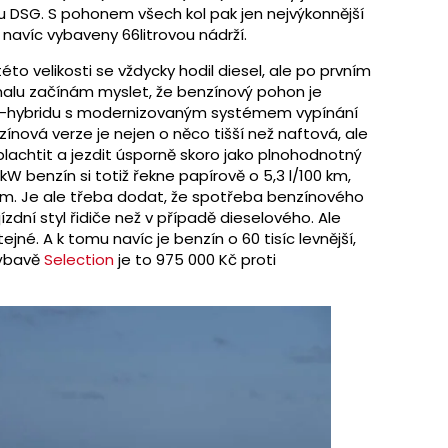
 DSG. S pohonem všech kol pak jen nejvýkonnější
 navíc vybaveny 66litrovou nádrží.
o velikosti se vždycky hodil diesel, ale po prvním
alu začínám myslet, že benzínový pohon je
ld-hybridu s modernizovaným systémem vypínání
ínová verze je nejen o něco tišší než naftová, ale
lachtit a jezdit úsporně skoro jako plnohodnotný
0kW benzín si totiž řekne papírově o 5,3 l/100 km,
 km. Je ale třeba dodat, že spotřeba benzínového
zdní styl řidiče než v případě dieselového. Ale
tejné. A k tomu navíc je benzín o 60 tisíc levnější,
výbavě
Selection
je to 975 000 Kč proti