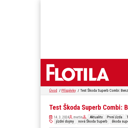
Úvod
Příspěvky
Test Škoda Superb Combi: Be
14. 3. 2024
martin
Aktuality
První jízda
jízdní dojmy
nová Škoda Superb
škoda sup