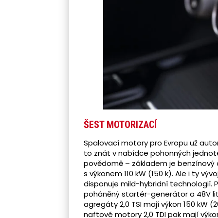
ŠEST MOTORIZACÍ
Spalovací motory pro Evropu už automo
to znát v nabídce pohonných jednotek
povědomě – základem je benzínový agr
s výkonem 110 kW (150 k). Ale i ty vývo
disponuje mild-hybridní technologií
poháněný startér-generátor a 48V li
agregáty 2,0 TSI mají výkon 150 kW (
naftové motory 2,0 TDI pak mají výkon