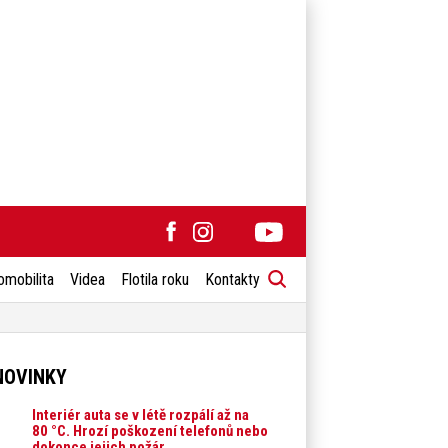
omobilita
Videa
Flotila roku
Kontakty
NOVINKY
Interiér auta se v létě rozpálí až na
80 °C. Hrozí poškození telefonů nebo
dokonce jejich požár