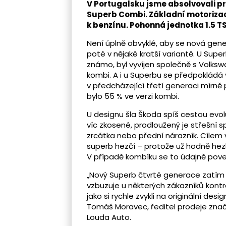
V Portugalsku jsme absolvovali p
Superb Combi. Základní motorizace
k benzínu. Pohonná jednotka 1.5 T
Není úplně obvyklé, aby se nová gen
poté v nějaké kratší variantě. U Supe
známo, byl vyvíjen společně s Volks
kombi. A i u Superbu se předpokládá 
v předcházející třetí generaci mírně
bylo 55 % ve verzi kombi.
U designu šla Škoda spíš cestou evoluc
víc zkosené, prodloužený je střešní sp
zrcátka nebo přední nárazník. Cílem
superb hezčí – protože už hodně hezk
V případě kombíku se to údajně poved
„Nový Superb čtvrté generace zatím
vzbuzuje u některých zákazníků kontrov
jako si rychle zvykli na originální d
Tomáš Moravec, ředitel prodeje znač
Louda Auto.