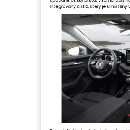
upatlané otisky prstů. V rámci dalšíh
integrovaný čistič, který je umístěný