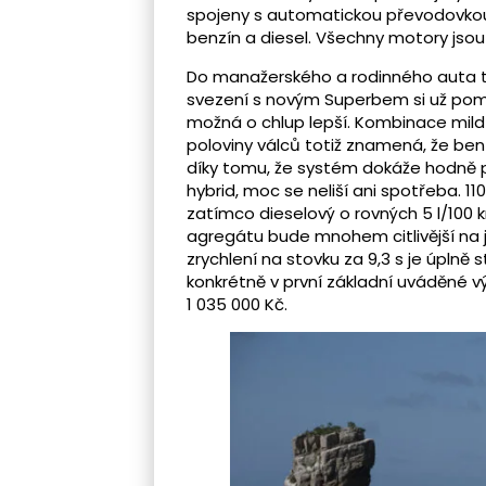
spojeny s automatickou převodovkou
benzín a diesel. Všechny motory jsou
Do manažerského a rodinného auta tét
svezení s novým Superbem si už pom
možná o chlup lepší. Kombinace mi
poloviny válců totiž znamená, že benz
díky tomu, že systém dokáže hodně p
hybrid, moc se neliší ani spotřeba. 11
zatímco dieselový o rovných 5 l/100
agregátu bude mnohem citlivější na jí
zrychlení na stovku za 9,3 s je úplně s
konkrétně v první základní uváděné 
1 035 000 Kč.