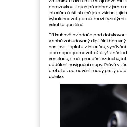
Za zmínku také určitě stojí nové mul
obrazovkou. Jejich předobraz jsme mo
interiéru řešili stejně jako všichni jej
vybalancovat poměr mezi fyzickými a d
vskutku geniálně.
Tři kruhové ovladače pod dotykovou 
v sobě zabudovaný digitální barevný
nastavit teplotu v interiéru, vyhřívá
jdou naprogramovat až čtyř z následuj
ventilace, směr proudění vzduchu, inte
oddálení navigační mapy. Právě v těc
protože zoomování mapy prsty po d
daleko.