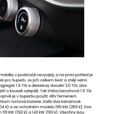
bilky v podstatě nevyvíjejí, a na první pohled je
 pro Superb. Je jich celkem šest a znějí velmi
egát 1.5 TSI a dieselový dvoulitr 2.0 TDI, oba
jáři o kousek vylepšili. Tak třeba benzínová 1.5 TSI
. Poprvé je v Superbu použit 48V řemenem
thium-iontová baterie. Další dva benzinové
204 k) a ve vrcholném modelu 195 kW (265 k). Dva
 110 kW (150 k) a 142 kW (193 k). Všechny jsou