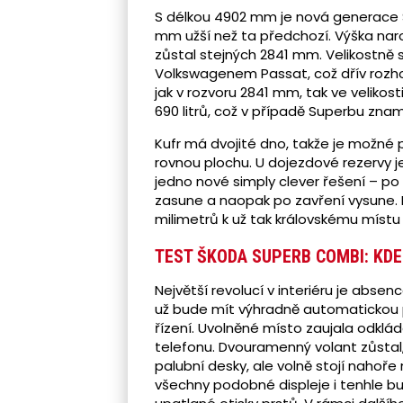
S délkou 4902 mm je nová generace 
mm užší než ta předchozí. Výška na
zůstal stejných 2841 mm. Velikostně
Volkswagenem Passat, což dřív rozh
jak v rozvoru 2841 mm, tak ve velikos
690 litrů, což v případě Superbu znam
Kufr má dvojité dno, takže je možné 
rovnou plochu. U dojezdové rezervy j
jedno nové simply clever řešení – po
zasune a naopak po zavření vysune. I
milimetrů k už tak královskému místu 
TEST ŠKODA SUPERB COMBI: KDE 
Největší revolucí v interiéru je abse
už bude mít výhradně automatickou p
řízení. Uvolněné místo zaujala odklá
telefonu. Dvouramenný volant zůstal,
palubní desky, ale volně stojí nahoře 
všechny podobné displeje i tenhle b