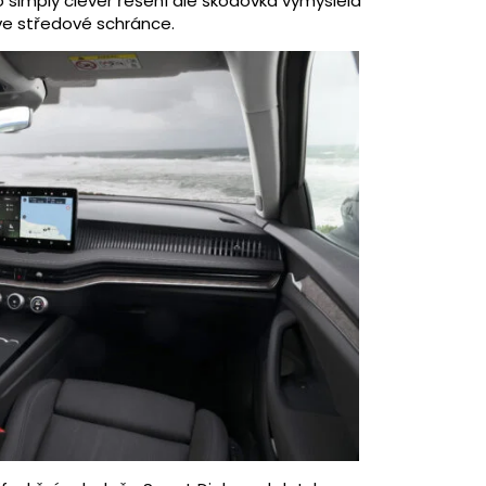
o simply clever řešení ale škodovka vymyslela
 ve středové schránce.