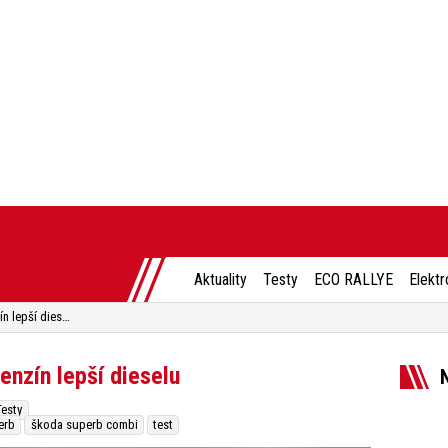
Aktuality
Testy
ECO RALLYE
Elektr
Test Škoda Superb Combi: Benzín lepší dieselu
nzín lepší dieselu
Testy
erb
škoda superb combi
test