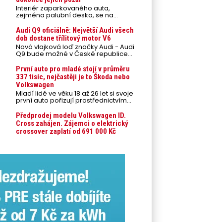
Interiér zaparkovaného auta,
zejména palubní deska, se na
přímém slunci může během letních
veder rozpálit až na 80 °C. Takové
Audi Q9 oficiálně: Největší Audi všech
teploty představují nebezpečí pro
dob dostane třílitový motor V6
odložené mobilní telefony,
Nová vlajková loď značky Audi - Audi
powerbanky nebo notebooky. Můžou
Q9 bude možné v České republice
urychlit stárnutí baterií, poškodit
objednávat od prvního srpnového
elektroniku a ve výjimečných
týdne 2026, kde budou oznámeny
První auto pro mladé stojí v průměru
případech i zvýšit riziko požáru.
také české ceny.
337 tisíc, nejčastěji je to Škoda nebo
Volkswagen
Mladí lidé ve věku 18 až 26 let si svoje
první auto pořizují prostřednictvím
úvěrového financování jako ojeté. Je
to tak u 93,3 % lidí, jen 6,7 % si pořídí
Předprodej modelu Volkswagen ID.
nové auto. Průměrná pořizovací
Cross zahájen. Zájemci o elektrický
cena vozu dosahuje 337 tisíc korun a
crossover zaplatí od 691 000 Kč
průměrná financovaná částka
přesahuje 251 tisíc korun. Vyplývá to z
dat Leasingu České spořitelny za
posledních 10 let (2016–2026).