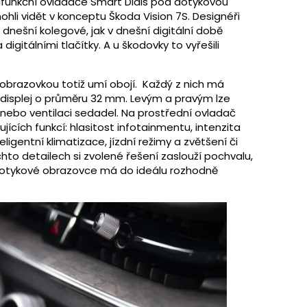
tifunkční ovladače Smart Dials pod dotykovou
hli vidět v konceptu Škoda Vision 7S. Designéři
ich dnešní kolegové, jak v dnešní digitální době
igitálními tlačítky. A u škodovky to vyřešili
obrazovkou totiž umí obojí. Každý z nich má
 displej o průměru 32 mm. Levým a pravým lze
ní nebo ventilaci sedadel. Na prostřední ovladač
ících funkcí: hlasitost infotainmentu, intenzita
ligentní klimatizace, jízdní režimy a zvětšení či
hto detailech si zvolené řešení zaslouží pochvalu,
otykové obrazovce má do ideálu rozhodně