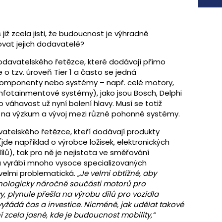
již zcela jisti, že budoucnost je výhradně
govat jejich dodavatelé?
dodavatelského řetězce, které dodávají přímo
 tzv. úroveň Tier 1 a často se jedná
é komponenty nebo systémy – např. celé motory,
fotainmentové systémy), jako jsou Bosch, Delphi
váhavost už nyní bolení hlavy. Musí se totiž
ty na výzkum a vývoj mezi různé pohonné systémy.
avatelského řetězce, kteří dodávají produkty
de například o výrobce ložisek, elektronických
lů), tak pro ně je nejistota ve směřování
í a vyrábí mnoho vysoce specializovaných
velmi problematická.
„Je velmi obtížné, aby
hnologicky náročné součásti motorů pro
, plynule přešla na výrobu dílů pro vozidla
yžádá čas a investice. Nicméně, jak udělat takové
í zcela jasné, kde je budoucnost mobility,“