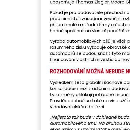
upozorňuje Thomas Ziegler, Moore Gl
Pokud je pro dodavatele přechod na
před nimi stojí zásadní investiční ro
přitom malé a střední firmy a často r
hodně spoléhat na vlastní peněžní zd
Výroba automobilových dílů je však p
rozumného zisku vyžaduje obrovské o
automobilů se budou snažit tyto marže
financování vlastních investic do nov
ROZHODOVÁNÍ MOŽNÁ NEBUDE N
Výsledkem této globální šachové par
konsolidace mezi tradičními dodavat
tyto změny přilákají potřebné finanč
Pravděpodobně se také rozvine užší 
v dodavatelském řetězci.
„Nejistota tak bude v dohledné budo
automobilového trhu. Na druhou str
ekosystému s užšími vztahy mezi výro