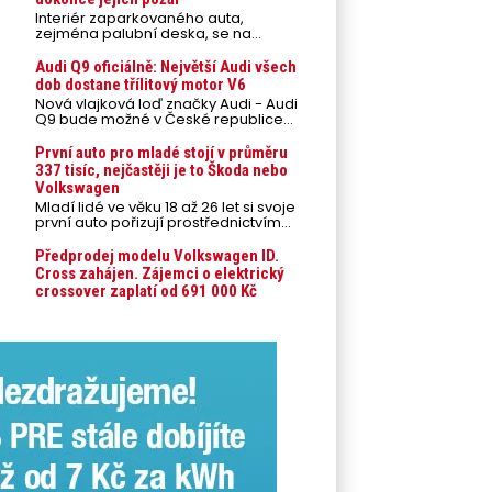
Interiér zaparkovaného auta,
zejména palubní deska, se na
přímém slunci může během letních
veder rozpálit až na 80 °C. Takové
Audi Q9 oficiálně: Největší Audi všech
teploty představují nebezpečí pro
dob dostane třílitový motor V6
odložené mobilní telefony,
Nová vlajková loď značky Audi - Audi
powerbanky nebo notebooky. Můžou
Q9 bude možné v České republice
urychlit stárnutí baterií, poškodit
objednávat od prvního srpnového
elektroniku a ve výjimečných
týdne 2026, kde budou oznámeny
První auto pro mladé stojí v průměru
případech i zvýšit riziko požáru.
také české ceny.
337 tisíc, nejčastěji je to Škoda nebo
Volkswagen
Mladí lidé ve věku 18 až 26 let si svoje
první auto pořizují prostřednictvím
úvěrového financování jako ojeté. Je
to tak u 93,3 % lidí, jen 6,7 % si pořídí
Předprodej modelu Volkswagen ID.
nové auto. Průměrná pořizovací
Cross zahájen. Zájemci o elektrický
cena vozu dosahuje 337 tisíc korun a
crossover zaplatí od 691 000 Kč
průměrná financovaná částka
přesahuje 251 tisíc korun. Vyplývá to z
dat Leasingu České spořitelny za
posledních 10 let (2016–2026).