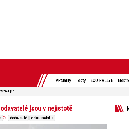
Aktuality
Testy
ECO RALLYE
Elektr
Elektromobilita zpomaluje, dodavatelé jsou v nejistotě
odavatelé jsou v nejistotě
a
dodavatelé
elektromobilita