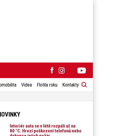
omobilita
Videa
Flotila roku
Kontakty
NOVINKY
Interiér auta se v létě rozpálí až na
80 °C. Hrozí poškození telefonů nebo
dokonce jejich požár