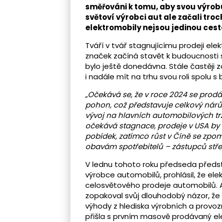
směřováni k tomu, aby svou výrobu
světoví výrobci aut ale začali troch
elektromobily nejsou jedinou ces
Tváří v tvář stagnujícímu prodeji e
značek začíná stavět k budoucnosti 
bylo ještě donedávna. Stále častěji 
i nadále mít na trhu svou roli spolu 
„Očekává se, že v roce 2024 se prodá
pohon, což představuje celkový nárůst 
vývoj na hlavních automobilových trz
očekává stagnace, prodeje v USA by
pobídek, zatímco růst v Číně se zpo
obavám spotřebitelů – zástupců střed
V lednu tohoto roku předseda před
výrobce automobilů, prohlásil, že ele
celosvětového prodeje automobilů. Ak
zopakoval svůj dlouhodobý názor, že al
výhody z hlediska výrobních a provozn
přišla s prvním masově prodávaný elek