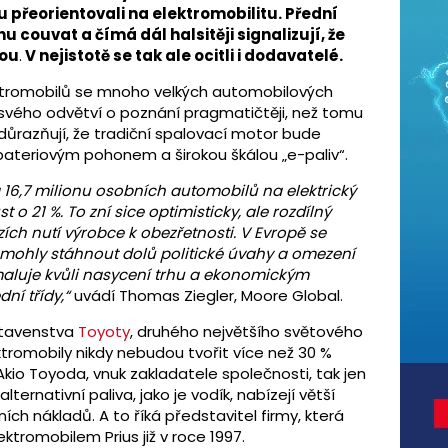
 přeorientovali na elektromobilitu. Přední
u couvat a čímá dál halsitěji signalizují, že
tou
.
V nejistotě se tak ale ocitli i dodavatelé.
lektromobilů se mnoho velkých automobilových
svého odvětví o poznání pragmatičtěji, než tomu
zdůrazňují, že tradiční spalovací motor bude
s bateriovým pohonem a širokou škálou „e-paliv“.
 16,7 milionu osobních automobilů na elektrický
o 21 %. To zní sice optimisticky, ale rozdílný
ích nutí výrobce k obezřetnosti. V Evropě se
 mohly stáhnout dolů politické úvahy a omezení
maluje kvůli nasycení trhu a ekonomickým
ní třídy,“
uvádí Thomas Ziegler, Moore Global.
stavenstva
Toyoty
, druhého největšího světového
ktromobily nikdy nebudou tvořit více než 30 %
io Toyoda, vnuk zakladatele společnosti, tak jen
ternativní paliva, jako je vodík, nabízejí větší
ích nákladů. A to říká představitel firmy, která
tromobilem Prius již v roce 1997.