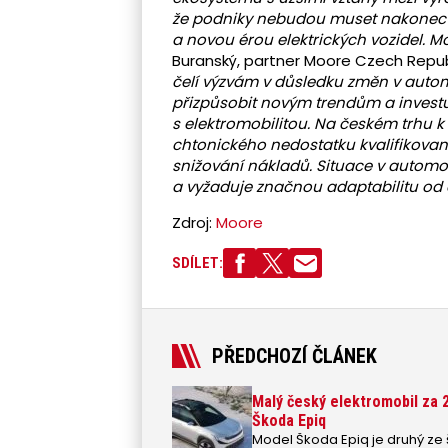
že podniky nebudou muset nakonec 
a novou érou elektrických vozidel. 
Buranský, partner Moore Czech Repub
čelí výzvám v důsledku změn v automo
přizpůsobit novým trendům a investuj
s elektromobilitou. Na českém trhu k
chtonického nedostatku kvalifikované
snižování nákladů. Situace v autom
a vyžaduje značnou adaptabilitu od
Zdroj:
Moore
SDÍLET:
PŘEDCHOZÍ ČLÁNEK
Malý český elektromobil za 
Škoda Epiq
Model Škoda Epiq je druhý ze š