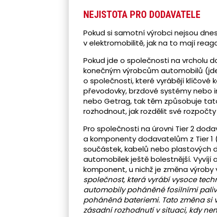
NEJISTOTA PRO DODAVATELE
Pokud si samotní výrobci nejsou dnes 
v elektromobilitě, jak na to mají rea
Pokud jde o společnosti na vrcholu 
konečným výrobcům automobilů (jde o
o společnosti, které vyrábějí klíčov
převodovky, brzdové systémy nebo in
nebo Getrag, tak těm způsobuje tato 
rozhodnout, jak rozdělit své rozpoč
Pro společnosti na úrovni Tier 2 dod
a komponenty dodavatelům z Tier 1 (j
součástek, kabelů nebo plastových dí
automobilek ještě bolestnější. Vyvíj
komponent, u nichž je změna výroby 
společnost, která vyrábí vysoce tec
automobily poháněné fosilními palivy
poháněná bateriemi. Tato změna si v
zásadní rozhodnutí v situaci, kdy nen