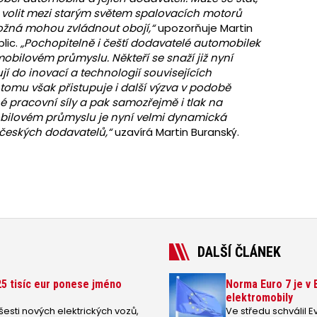
volit mezi starým světem spalovacích motorů
Možná mohou zvládnout obojí,“
upozorňuje Martin
lic.
„Pochopitelně i čeští dodavatelé automobilek
bilovém průmyslu. Někteří se snaží již nyní
í do inovací a technologií souvisejících
 tomu však přistupuje i další výzva v podobě
 pracovní síly a pak samozřejmě i tlak na
obilovém průmyslu je nyní velmi dynamická
 českých dodavatelů,“
uzavírá Martin Buranský.
DALŠÍ ČLÁNEK
25 tisíc eur ponese jméno
Norma Euro 7 je v 
elektromobily
esti nových elektrických vozů,
Ve středu schválil