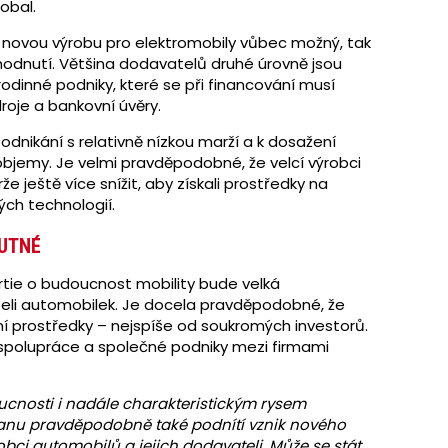
obal.
 novou výrobu pro elektromobily vůbec možný, tak
zhodnutí. Většina dodavatelů druhé úrovně jsou
odinné podniky, které se při financování musí
roje a bankovní úvěry.
odnikání s relativně nízkou marží a k dosažení
bjemy. Je velmi pravděpodobné, že velcí výrobci
 ještě více snížit, aby získali prostředky na
ých technologií.
UTNÉ
tie o budoucnost mobility bude velká
eli automobilek. Je docela pravděpodobné, že
ní prostředky – nejspíše od soukromých investorů.
spolupráce a společné podniky mezi firmami
ucnosti i nadále charakteristickým rysem
anu pravděpodobně také podnítí vznik nového
bci automobilů a jejich dodavateli. Může se stát,