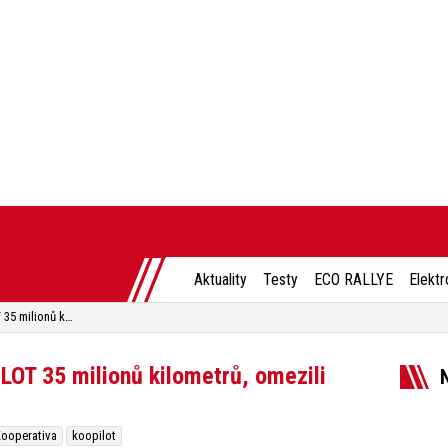
Aktuality
Testy
ECO RALLYE
Elektr
Řidiči najeli s aplikací KOOPILOT 35 milionů kilometrů, omezili používání telefonu za jízdy
PILOT 35 milionů kilometrů, omezili
ooperativa
koopilot