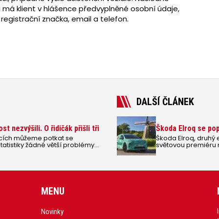
ci má klient v hlášence předvyplněné osobní údaje,
 registrační značka, email a telefon.
DALŠÍ ČLÁNEK
t nezvýšili. O řidičák přišli tři
Škoda Elroq se pop
nicích můžeme potkat se
Škoda Elroq, druhý 
statistiky žádné větší problémy
světovou premiéru
ku chválí.
slibuje zavazadlový 
od 125 kW do 220 k
MENU
Novinky