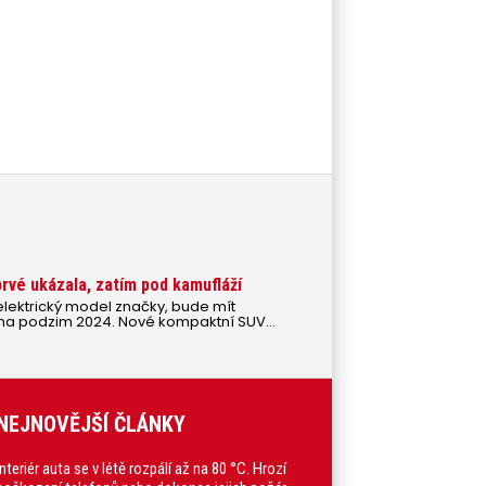
rvé ukázala, zatím pod kamufláží
elektrický model značky, bude mít
 na podzim 2024. Nové kompaktní SUV
prostor o objemu 470 až 1 580 litrů, výkony
W a dojezd až 560 km.
NEJNOVĚJŠÍ ČLÁNKY
Interiér auta se v létě rozpálí až na 80 °C. Hrozí