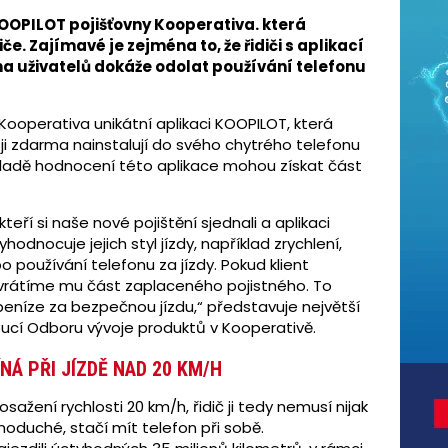
KOOPILOT pojišťovny Kooperativa. která
če. Zajímavé je zejména to, že řidiči s aplikací
ina uživatelů dokáže odolat používání telefonu
 Kooperativa unikátní aplikaci KOOPILOT, která
si ji zdarma nainstalují do svého chytrého telefonu
základě hodnocení této aplikace mohou získat část
, kteří si naše nové pojištění sjednali a aplikaci
hodnocuje jejich styl jízdy, například zrychlení,
bo používání telefonu za jízdy. Pokud klient
 vrátíme mu část zaplaceného pojistného. To
 peníze za bezpečnou jízdu,“ představuje největší
oucí Odboru vývoje produktů v Kooperativě.
NÁ PŘI JÍZDĚ NAD 20 KM/H
ažení rychlosti 20 km/h, řidič ji tedy nemusí nijak
dnoduché, stačí mít telefon při sobě.