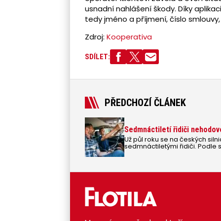
usnadní nahlášení škody. Díky aplika
tedy jméno a příjmení, číslo smlouvy,
Zdroj:
Kooperativa
SDÍLET:
PŘEDCHOZÍ ČLÁNEK
Sedmnáctiletí řidiči nehodovos
Už půl roku se na českých sil
sedmnáctiletými řidiči. Podle 
nezpůsobují a odborníci novin