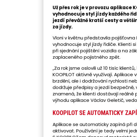
Už přes rok je v provozu aplikace 
vyhodnocuje styl jízdy každého řidi
jezdí převážně kratší cesty a větš
za jízdy.
Vloni v květnu představila pojišťovna
vyhodnocuje styl jízdy řidiče. Klienti 
při sjednání pojištění vozidla a na 
zaplaceného pojistného zpět.
„Za rok jsme oslovili už 10 tisíc klientů
KOOPILOT aktivně využívají. Aplikace vy
brzdění, ale i dodržování rychlosti ne
dodržuje předpisy a jezdí bezpečně,
znamená, že klienti dostávají reálné
výhodu aplikace Václav Geletič, ved
KOOPILOT SE AUTOMATICKY ZAPÍ
Aplikace se automaticky zapíná při dos
aktivovat. Používání je tedy velmi je