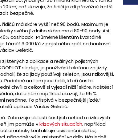
zdili úctyhodných 35 milionů kilometrů, v rámci
 do 20 km, což ukazuje, že řidiči jezdí převážně kratší
jezdit bezpečně.
 % řidičů má skóre vyšší než 90 bodů. Maximum je
sledky svého jízdního skóre mezi 80-90 body. Asi
ši, 40% cashback. Průměrně klientům kvartálně
je téměř 3 000 Kč z pojistného zpět na bankovní
Václav Geletič.
zjištěných z aplikace a reálných pojistných
OOPILOT sleduje, je používání telefonu za jízdy.
odhalí, že za jízdy používají telefon, jsou rizikovější,
. Podobně na tom jsou řidiči, kteří často
dní chvíli a celkově si vyjezdí nižší skóre. Naštěstí
ovědná, data nám například ukazují, že 95 %
ani nesáhne. To přispívá v bezpečnější jízdě,“
atelů aplikace Václav Geletič.
áhá. Zobrazuje oblasti častých nehod a rizikových
oveň jim pomůže v
krizových situacích
, například
 automaticky kontaktuje asistenční službu,
aci, případně vyšle asistenční vozidlo. Následně