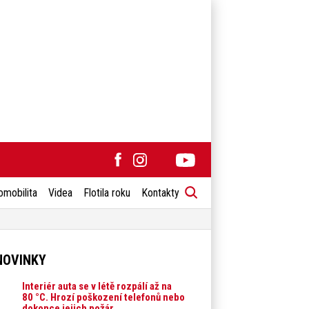
omobilita
Videa
Flotila roku
Kontakty
NOVINKY
Interiér auta se v létě rozpálí až na
80 °C. Hrozí poškození telefonů nebo
dokonce jejich požár