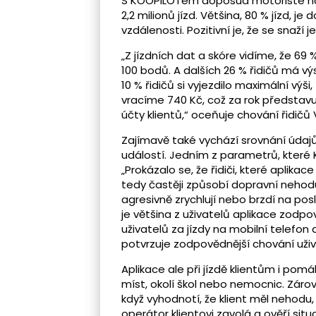
S KOOPILOTem doposud motoristé naje
2,2 milionů jízd. Většina, 80 % jízd, je
vzdálenosti. Pozitivní je, že se snaží 
„Z jízdních dat a skóre vidíme, že 69
100 bodů. A dalších 26 % řidičů má vý
10 % řidičů si vyjezdilo maximální vý
vracíme 740 Kč, což za rok představu
účty klientů,“ oceňuje chování řidičů 
Zajímavě také vychází srovnání údajů 
událostí. Jedním z parametrů, které K
„Prokázalo se, že řidiči, které aplikace 
tedy častěji způsobí dopravní nehodu
agresivně zrychlují nebo brzdí na posle
je většina z uživatelů aplikace zodp
uživatelů za jízdy na mobilní telefon 
potvrzuje zodpovědnější chování uživ
Aplikace ale při jízdě klientům i pom
míst, okolí škol nebo nemocnic. Zár
když vyhodnotí, že klient měl nehodu,
operátor klientovi zavolá a ověří situ