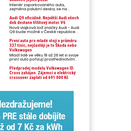
Interiér zaparkovaného auta,
zejména palubní deska, se na
přímém slunci může během letních
veder rozpálit až na 80 °C. Takové
Audi Q9 oficiálně: Největší Audi všech
teploty představují nebezpečí pro
dob dostane třílitový motor V6
odložené mobilní telefony,
Nová vlajková loď značky Audi - Audi
powerbanky nebo notebooky. Můžou
Q9 bude možné v České republice
urychlit stárnutí baterií, poškodit
objednávat od prvního srpnového
elektroniku a ve výjimečných
týdne 2026, kde budou oznámeny
První auto pro mladé stojí v průměru
případech i zvýšit riziko požáru.
také české ceny.
337 tisíc, nejčastěji je to Škoda nebo
Volkswagen
Mladí lidé ve věku 18 až 26 let si svoje
první auto pořizují prostřednictvím
úvěrového financování jako ojeté. Je
to tak u 93,3 % lidí, jen 6,7 % si pořídí
Předprodej modelu Volkswagen ID.
nové auto. Průměrná pořizovací
Cross zahájen. Zájemci o elektrický
cena vozu dosahuje 337 tisíc korun a
crossover zaplatí od 691 000 Kč
průměrná financovaná částka
přesahuje 251 tisíc korun. Vyplývá to z
dat Leasingu České spořitelny za
posledních 10 let (2016–2026).