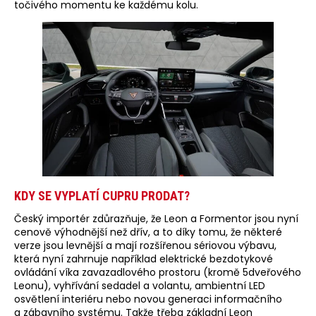
točivého momentu ke každému kolu.
KDY SE VYPLATÍ CUPRU PRODAT?
Český importér zdůrazňuje, že Leon a Formentor jsou nyní
cenově výhodnější než dřív, a to díky tomu, že některé
verze jsou levnější a mají rozšířenou sériovou výbavu,
která nyní zahrnuje například elektrické bezdotykové
ovládání víka zavazadlového prostoru (kromě 5dveřového
Leonu), vyhřívání sedadel a volantu, ambientní LED
osvětlení interiéru nebo novou generaci informačního
a zábavního systému. Takže třeba základní Leon