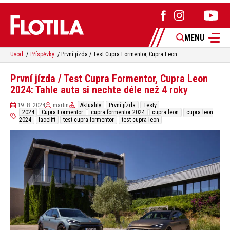
MENU
Úvod
Příspěvky
První jízda / Test Cupra Formentor, Cupra Leon 2024: Tahle auta si nechte déle než 4 roky
První jízda / Test Cupra Formentor, Cupra Leon
2024: Tahle auta si nechte déle než 4 roky
19. 8. 2024
martin
Aktuality
První jízda
Testy
2024
Cupra Formentor
cupra formentor 2024
cupra leon
cupra leon
2024
facelift
test cupra formentor
test cupra leon