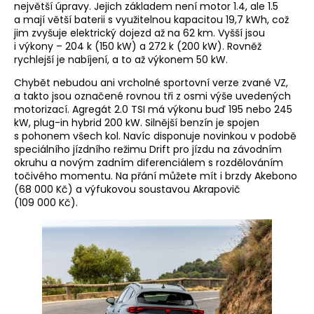
největší úpravy. Jejich základem není motor 1.4, ale 1.5
a mají větší baterii s využitelnou kapacitou 19,7 kWh, což
jim zvyšuje elektrický dojezd až na 62 km. Vyšší jsou
i výkony – 204 k (150 kW) a 272 k (200 kW). Rovněž
rychlejší je nabíjení, a to až výkonem 50 kW.
Chybět nebudou ani vrcholné sportovní verze zvané VZ,
a takto jsou označené rovnou tři z osmi výše uvedených
motorizací. Agregát 2.0 TSI má výkonu buď 195 nebo 245
kW, plug-in hybrid 200 kW. Silnější benzín je spojen
s pohonem všech kol. Navíc disponuje novinkou v podobě
speciálního jízdního režimu Drift pro jízdu na závodním
okruhu a novým zadním diferenciálem s rozdělováním
točivého momentu. Na přání můžete mít i brzdy Akebono
(68 000 Kč) a výfukovou soustavou Akrapovič
(109 000 Kč).