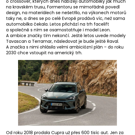
o crossover, kterých dnes nabízejí automobilky jak much
na kravském trusu, Formentoru se mimořádně povedl
design, na materiálech se nešetřilo, na výkonech motorů
taky ne, a dnes se po celé Evropě prodává víc, než sama
automobilka čekala. Letos přichází na trh facelift
a společně s ním se osamostatňuje i model Leon.
A ambice značky tím nekončí. Ještě letos uvede modely
Tavascan a Terramar, následovat je bude ještě Raval.
A značka s nimi ohlásila velmi ambiciózní plán – do roku
2030 chce vstoupit na americký trh.
Od roku 2018 prodala Cupra už přes 600 tisíc aut. Jen za