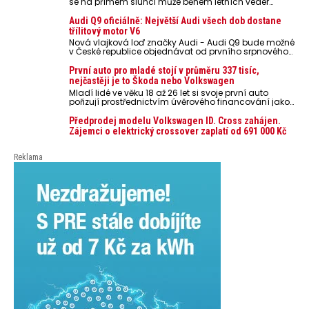
se na přímém slunci může během letních veder
rozpálit až na 80 °C. Takové teploty představují
nebezpečí pro odložené mobilní telefony, powerbanky
Audi Q9 oficiálně: Největší Audi všech dob dostane
nebo notebooky. Můžou urychlit stárnutí baterií,
třílitový motor V6
poškodit elektroniku a ve výjimečných případech i
Nová vlajková loď značky Audi - Audi Q9 bude možné
zvýšit riziko požáru.
v České republice objednávat od prvního srpnového
týdne 2026, kde budou oznámeny také české ceny.
První auto pro mladé stojí v průměru 337 tisíc,
nejčastěji je to Škoda nebo Volkswagen
Mladí lidé ve věku 18 až 26 let si svoje první auto
pořizují prostřednictvím úvěrového financování jako
ojeté. Je to tak u 93,3 % lidí, jen 6,7 % si pořídí nové
auto. Průměrná pořizovací cena vozu dosahuje 337
Předprodej modelu Volkswagen ID. Cross zahájen.
tisíc korun a průměrná financovaná částka
Zájemci o elektrický crossover zaplatí od 691 000 Kč
přesahuje 251 tisíc korun. Vyplývá to z dat Leasingu
České spořitelny za posledních 10 let (2016–2026).
Reklama