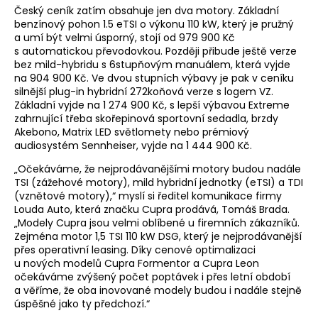
Český ceník zatím obsahuje jen dva motory. Základní
benzínový pohon 1.5 eTSI o výkonu 110 kW, který je pružný
a umí být velmi úsporný, stojí od 979 900 Kč
s automatickou převodovkou. Později přibude ještě verze
bez mild-hybridu s 6stupňovým manuálem, která vyjde
na 904 900 Kč. Ve dvou stupních výbavy je pak v ceníku
silnější plug-in hybridní 272koňová verze s logem VZ.
Základní vyjde na 1 274 900 Kč, s lepší výbavou Extreme
zahrnující třeba skořepinová sportovní sedadla, brzdy
Akebono, Matrix LED světlomety nebo prémiový
audiosystém Sennheiser, vyjde na 1 444 900 Kč.
„Očekáváme, že nejprodávanějšími motory budou nadále
TSI (zážehové motory), mild hybridní jednotky (eTSI) a TDI
(vznětové motory),“ myslí si ředitel komunikace firmy
Louda Auto, která značku Cupra prodává, Tomáš Brada.
„Modely Cupra jsou velmi oblíbené u firemních zákazníků.
Zejména motor 1,5 TSI 110 kW DSG, který je nejprodávanější
přes operativní leasing. Díky cenové optimalizaci
u nových modelů Cupra Formentor a Cupra Leon
očekáváme zvýšený počet poptávek i přes letní období
a věříme, že oba inovované modely budou i nadále stejně
úspěšné jako ty předchozí.“