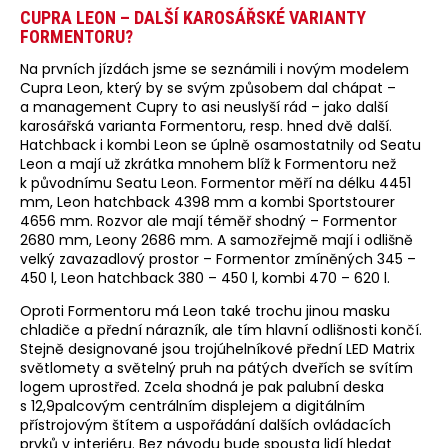
CUPRA LEON – DALŠÍ KAROSÁŘSKÉ VARIANTY
FORMENTORU?
Na prvních jízdách jsme se seznámili i novým modelem
Cupra Leon, který by se svým způsobem dal chápat –
a management Cupry to asi neuslyší rád – jako další
karosářská varianta Formentoru, resp. hned dvě další.
Hatchback i kombi Leon se úplně osamostatnily od Seatu
Leon a mají už zkrátka mnohem blíž k Formentoru než
k původnímu Seatu Leon. Formentor měří na délku 4451
mm, Leon hatchback 4398 mm a kombi Sportstourer
4656 mm. Rozvor ale mají téměř shodný – Formentor
2680 mm, Leony 2686 mm. A samozřejmě mají i odlišně
velký zavazadlový prostor – Formentor zmíněných 345 –
450 l, Leon hatchback 380 – 450 l, kombi 470 – 620 l.
Oproti Formentoru má Leon také trochu jinou masku
chladiče a přední nárazník, ale tím hlavní odlišnosti končí.
Stejně designované jsou trojúhelníkové přední LED Matrix
světlomety a světelný pruh na pátých dveřích se svítím
logem uprostřed. Zcela shodná je pak palubní deska
s 12,9palcovým centrálním displejem a digitálním
přístrojovým štítem a uspořádání dalších ovládacích
prvků v interiéru. Bez návodu bude spousta lidí hledat