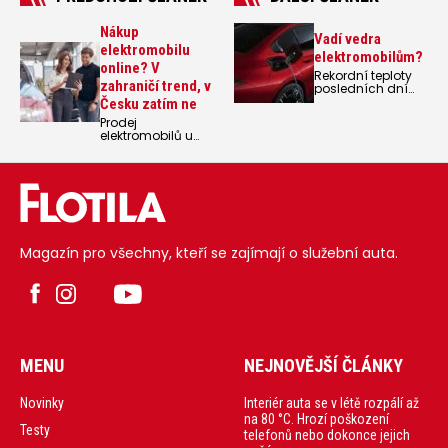
Nákup
Vadí vedra
elektromobilu
elektromobilům?
online? V
Rekordní teploty
zahraničí trend, v
posledních dní
v Česku i v celé
Česku zatím ne
Evropě jsou
Prodej
náročné nejen pro
elektromobilů u
lidi, ale i pro auta.
nás v tomto roce
Vadí extrémní
vzrostl o 44
teploty
procent. Zatímco
elektromobilům,
nákup
respektive jejich
elektromobilu
bateriím?
online je v
zahraničí trend,
čeští občané při
Magazín pro všechny, kteří se zajímají o služební auta.
výběru vozu spíše
konzervativní a
nová auta vybírají
na prodejnách.
MENU
NEJNOVĚJŠÍ ČLÁNKY
Interiér auta se v létě rozpálí až
Novinky
na 80 °C. Hrozí poškození
Testy
telefonů nebo dokonce jejich