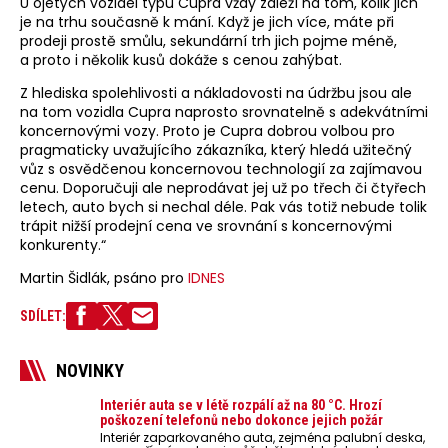
U ojetých vozidel typu Cupra vždy záleží na tom, kolik jich
je na trhu současně k mání. Když je jich více, máte při
prodeji prostě smůlu, sekundární trh jich pojme méně,
a proto i několik kusů dokáže s cenou zahýbat.
Z hlediska spolehlivosti a nákladovosti na údržbu jsou ale
na tom vozidla Cupra naprosto srovnatelně s adekvátními
koncernovými vozy. Proto je Cupra dobrou volbou pro
pragmaticky uvažujícího zákazníka, který hledá užitečný
vůz s osvědčenou koncernovou technologií za zajímavou
cenu. Doporučuji ale neprodávat jej už po třech či čtyřech
letech, auto bych si nechal déle. Pak vás totiž nebude tolik
trápit nižší prodejní cena ve srovnání s koncernovými
konkurenty.“
Martin Šidlák, psáno pro
IDNES
SDÍLET:
NOVINKY
Interiér auta se v létě rozpálí až na 80 °C. Hrozí
poškození telefonů nebo dokonce jejich požár
Interiér zaparkovaného auta, zejména palubní deska,