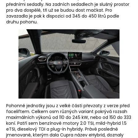
předními sedadly. Na zadních sedadlech je slušný prostor
pro dva dospělé, tři už se budou dost mačkat. Pro
zavazadla je pak k dispozici od 345 do 450 litrů podle
druhu pohonu.
Pohonné jednotky jsou z velké části převzaty z verze před
faceliftem. Celkem osm různých variant pokrývá rozsah
maximálních výkonů od 110 do 245 kW, nebo od 150 do 333
koní. Patří sem benzínové motory 2.0 TSI, mild-hybrid 1.5
eTSI, dieselový TDI a plug-in hybridy. Právě posledně
jmenované, kterým dala Cupra název eHybrid, doznaly