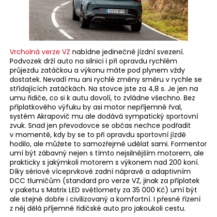
Vrcholná verze VZ
nabídne jedinečné jízdní svezení.
Podvozek drží auto na silnici i při opravdu rychlém
průjezdu zatáčkou a výkonu máte pod plynem vždy
dostatek. Nevadí mu ani rychlé změny směru v rychle se
střídajících zatáčkách. Na stovce jste za 4,8 s. Je jen na
umu řidiče, co si k autu dovolí, to zvládne všechno. Bez
příplatkového výfuku by asi motor nepříjemně řval,
systém Akrapovič mu ale dodává sympatický sportovní
zvuk. Snad jen převodovce se občas nechce podřadit
v momentě, kdy by se to při opravdu sportovní jízdě
hodilo, ale můžete to samozřejmě udělat sami. Formentor
umí být zábavný nejen s tímto nejsilnějším motorem, ale
prakticky s jakýmkoli motorem s výkonem nad 200 koní.
Díky sériové víceprvkové zadní nápravě a adaptivním
DCC tlumičům (standard pro verze VZ, jinak za příplatek
v paketu s Matrix LED světlomety za 35 000 Kč) umí být
ale stejně dobře i civilizovaný a komfortní. I přesné řízení
z něj dělá příjemné řidičské auto pro jakoukoli cestu.