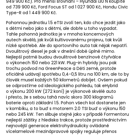
949 900 Kč). Pro menší srovnání – Hyundai i30 N koupíte
od 739 900 Kč, Ford Focus ST od 1 027 900 Kč, Hondu Civic
Type-R od 1 449 900 Kč.
Pohonnou jednotku 1.5 eTSI zvolí ten, kdo chce jezdit jako
s dětmi nebo jako s dětmi, ale dobře u toho vypadat.
Tahle pohonná jednotka je v mnoha koncernových
autech skvělá, jak kvůli kultivovanému projevu, tak kvůli
nízké spotřebě. Ale do sportovního auta tak nějak nepatří.
Dvoulitrový diesel je pak v dnešní době úplně mimo.
Nejlepší patrně budou dvoulitrové benzínové čtyřválce
o výkonech 150 nebo 221 kW. Plug-in hybridy jsou pak
trochu podvod na GreenPeace a Děti země, protože
oficiálně udávají spotřebu 0,4-0,5 litru na 100 km, ale to by
člověk musel každých 50 kilometrů dobíjet. Ovšem pokud
se odprostíme od ideologického pohledu, tak eHybrid
o výkonu 200 kW (272 koní) je výkonově skvělé auto
i přesto, že s sebou tahá navíc skoro 300 kilogramů
baterie oproti základní 1.5. Pohon všech kol dostanete jen
v kombíku, a to buď s motorem 2.0 TSI buď o výkonu 150
nebo 245 kW. Ten slibuje stejně jako v případě Formentoru
nejlepší zážitky z hlediska trakce, protože prostřednictvím
nejnovější generace elektrohydraulicky ovládané
vícelamelové mezinápravové spojky reguluje přenos