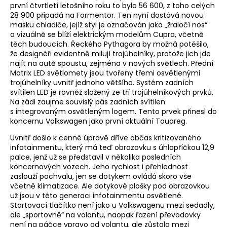
první čtvrtletí letošního roku to bylo 56 600, z toho celých
28 900 připadá na Formentor. Ten nyní dostává novou
masku chladiče, jejíž styl je označován jako „žraločí nos“
a vizuálně se blíží elektrickým modelům Cupra, včetně
těch budoucích. Řeckého Pythagora by možná potěšilo,
že designéři evidentně milují trojúhelníky, protože jich jde
najít na autě spoustu, zejména v nových světlech. Přední
Matrix LED světlomety jsou tvořeny třemi osvětlenými
trojúhelníky uvnitř jednoho většího. Systém zadních
svítilen LED je rovněž složený ze tří trojúhelníkových prvků.
Na zádi zaujme souvislý pás zadních svítilen
s integrovaným osvětleným logem. Tento prvek přinesl do
koncernu Volkswagen jako první aktuální Touareg.
Uvnitř došlo k cenné úpravě dříve občas kritizovaného
infotainmentu, který má teď obrazovku s úhlopříčkou 12,9
palce, jenž už se představil v několika posledních
koncernových vozech. Jeho rychlost i přehlednost
zaslouží pochvalu, jen se dotykem ovládá skoro vše
včetně klimatizace. Ale dotykové plošky pod obrazovkou
už jsou v této generaci infotainmentu osvětlené.
Startovací tlačítko není jako u Volkswagenu mezi sedadly,
ale „sportovně“ na volantu, naopak řazení převodovky
není na páčce vpravo od volantu, ale zůstalo mezi