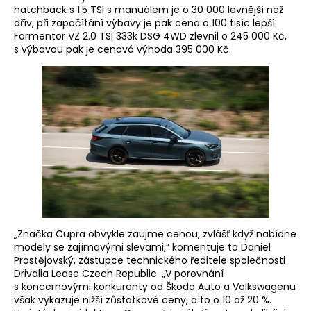
hatchback s 1.5 TSI s manuálem je o 30 000 levnější než
dřív, při započítání výbavy je pak cena o 100 tisíc lepší.
Formentor VZ 2.0 TSI 333k DSG 4WD zlevnil o 245 000 Kč,
s výbavou pak je cenová výhoda 395 000 Kč.
„Značka Cupra obvykle zaujme cenou, zvlášť když nabídne
modely se zajímavými slevami,“ komentuje to Daniel
Prostějovský, zástupce technického ředitele společnosti
Drivalia Lease Czech Republic. „V porovnání
s koncernovými konkurenty od Škoda Auto a Volkswagenu
však vykazuje nižší zůstatkové ceny, a to o 10 až 20 %.