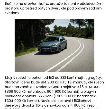
tlačítko na otevření kufru, protože to není v očekávaném
prostoru uprostřed pátých dveří, ale pod pravým zadním
světlem.
Stejný rozsah a pohon od 150 do 333 koní mají i agregáty.
Startovní cena bude 814 900 Kč s 1.5 TSI manuál, ale i Leon
bude na začátku uveden v Česku nejdříve s 1.5 eTSI DSG
(869 900 Kč hatchback, 904 900 Kč kombi) a plug-in
hybridem o výkonu 272 koní (1 269 900 Kč hatchback,
1 304 900 Kč kombi). Navíc ale dostává i 150koňový
dieselový dvoulitr TDI s cenovkou od 914 900 Kč, resp.