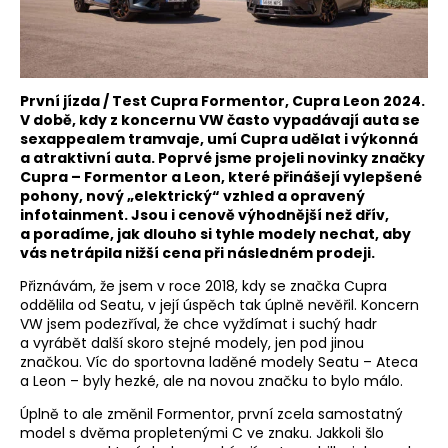
První jízda / Test Cupra Formentor, Cupra Leon 2024.
V době, kdy z koncernu VW často vypadávají auta se
sexappealem tramvaje, umí Cupra udělat i výkonná
a atraktivní auta. Poprvé jsme projeli novinky značky
Cupra – Formentor a Leon, které přinášejí vylepšené
pohony, nový „elektrický“ vzhled a opravený
infotainment. Jsou i cenově výhodnější než dřív,
a poradíme, jak dlouho si tyhle modely nechat, aby
vás netrápila nižší cena při následném prodeji.
Přiznávám, že jsem v roce 2018, kdy se značka Cupra
oddělila od Seatu, v její úspěch tak úplně nevěřil. Koncern
VW jsem podezříval, že chce vyždímat i suchý hadr
a vyrábět další skoro stejné modely, jen pod jinou
značkou. Víc do sportovna laděné modely Seatu – Ateca
a Leon – byly hezké, ale na novou značku to bylo málo.
Úplně to ale změnil Formentor, první zcela samostatný
model s dvěma propletenými C ve znaku. Jakkoli šlo