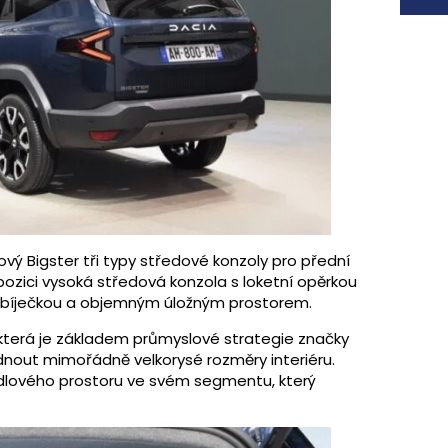
nový Bigster tři typy středové konzoly pro přední
pozici vysoká středová konzola s loketní opěrkou
nabíječkou a objemným úložným prostorem.
 která je základem průmyslové strategie značky
bídnout mimořádně velkorysé rozměry interiéru.
lového prostoru ve svém segmentu, který