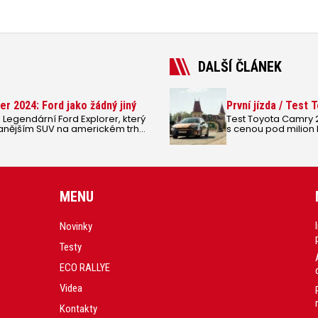
DALŠÍ ČLÁNEK
rer 2024: Ford jako žádný jiný
První jízda / Test
r. Legendární Ford Explorer, který
Test Toyota Camry 2
vanějším SUV na americkém trhu,
s cenou pod milion 
é, plně elektrické podobě.
Toyota Camry, prakt
z Popelky princezn
Nejpohodlnější sou
spotřebou, ale našli
je na servisu levně
z hlediska spolehlivo
MENU
Novinky
Testy
ECO RALLYE
Videa
Kontakty