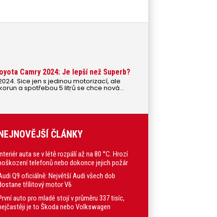
 Toyota Camry 2024: Je lepší než Superb?
024. Sice jen s jedinou motorizací, ale
korun a spotřebou 5 litrů se chce nová
icky jediný konkurent Škody Superb, stát
ou a přichází do Česka s novou generací.
časná Toyota nás uchvátila komfortem a
 jsme i pár chybiček a zjišťovali, které auto
jší a jak si dlouhodobě vede Camry
sti.
NEJNOVĚJŠÍ ČLÁNKY
Interiér auta se v létě rozpálí až na 80 °C. Hrozí
poškození telefonů nebo dokonce jejich požár
Audi Q9 oficiálně: Největší Audi všech dob
dostane třílitový motor V6
První auto pro mladé stojí v průměru 337 tisíc,
nejčastěji je to Škoda nebo Volkswagen