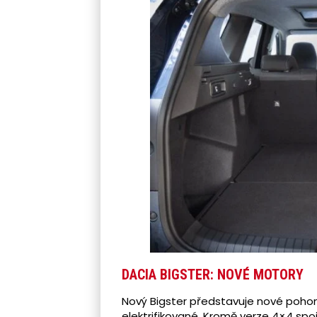
DACIA BIGSTER: NOVÉ MOTORY
Nový Bigster představuje nové pohon
elektrifikované. Kromě verze 4×4 spo