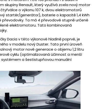
m skupiny Renault, který využívá zcela nový motor
čtyřválce o výkonu 107 k, dvou elektromotorů
ý startér/generátor), baterie o kapacitě 1,4 kWh
cké převodovky. Ta má 4 převodové stupně určené
dělené elektromotoru. Tato kombinovaná
jky.
ačky Dacia v této výkonové hladině poprvé, je
ého v modelu nový Duster. Tato první úroveň
enzinový motor nové generace o objemu 1,2 litru
erově cyklu (optimalizovaná účinnost a menší
ním systémem a šestistupňovou manuální