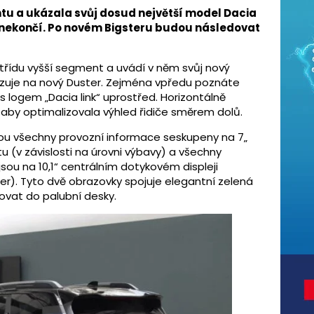
u a ukázala svůj dosud největší model Dacia
ím nekončí. Po novém Bigsteru budou následovat
 třídu vyšší segment a uvádí v něm svůj nový
azuje na nový Duster. Zejména vpředu poznáte
 s logem „Dacia link“ uprostřed. Horizontálně
 aby optimalizovala výhled řidiče směrem dolů.
jsou všechny provozní informace seskupeny na 7„
tu (v závislosti na úrovni výbavy) a všechny
ou na 10,1“ centrálním dotykovém displeji
er). Tyto dvě obrazovky spojuje elegantní zelená
rovat do palubní desky.