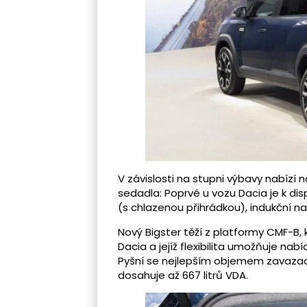
V závislosti na stupni výbavy nabízí 
sedadla: Poprvé u vozu Dacia je k dis
(s chlazenou přihrádkou), indukční 
Nový Bigster těží z platformy CMF-B,
Dacia a jejíž flexibilita umožňuje na
Pyšní se nejlepším objemem zavazad
dosahuje až 667 litrů VDA.