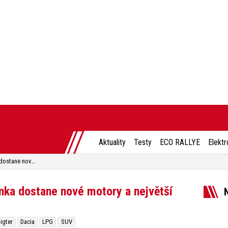
Aktuality
Testy
ECO RALLYE
Elektr
Dacia Bigster oficiálně: Novinka dostane nové motory a největší kufr ve svém segmentu
inka dostane nové motory a největší
igter
Dacia
LPG
SUV