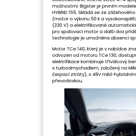
možnostmi. Bigster je prvním modele
HYBRID 155. Skládá se ze zážehového 
(motor o výkonu 50 k a vysokonapěťov
(230 V) a elektrifikované automati
pro spalovací motor a další dva při
technologie je umožněna absencí spo
Motor TCe 140, který je v nabídce zn
odvozen od motoru TCe 130, dostupn
elektrifikace kombinuje tříválcový b
s turbodmychadlem, založený na Mill
čerpací ztráty), s 48V mild-hybrid
převodovkou.