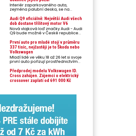
Interiér zaparkovaného auta,
zejména palubní deska, se na
přímém slunci může během letních
veder rozpálit až na 80 °C. Takové
Audi Q9 oficiálně: Největší Audi všech
teploty představují nebezpečí pro
dob dostane třílitový motor V6
odložené mobilní telefony,
Nová vlajková loď značky Audi - Audi
powerbanky nebo notebooky. Můžou
Q9 bude možné v České republice
urychlit stárnutí baterií, poškodit
objednávat od prvního srpnového
elektroniku a ve výjimečných
týdne 2026, kde budou oznámeny
První auto pro mladé stojí v průměru
případech i zvýšit riziko požáru.
také české ceny.
337 tisíc, nejčastěji je to Škoda nebo
Volkswagen
Mladí lidé ve věku 18 až 26 let si svoje
první auto pořizují prostřednictvím
úvěrového financování jako ojeté. Je
to tak u 93,3 % lidí, jen 6,7 % si pořídí
Předprodej modelu Volkswagen ID.
nové auto. Průměrná pořizovací
Cross zahájen. Zájemci o elektrický
cena vozu dosahuje 337 tisíc korun a
crossover zaplatí od 691 000 Kč
průměrná financovaná částka
přesahuje 251 tisíc korun. Vyplývá to z
dat Leasingu České spořitelny za
posledních 10 let (2016–2026).