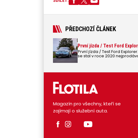
SDÍLET:
PŘEDCHOZÍ ČLÁNEK
První jízda / Test Ford Explo
První jízda / Test Ford Explore
se stal v roce 2020 nejprodá
se do Evropy vrací v úplně jin
Magazín pro všechny, kteří se
zajímají o služební auta.