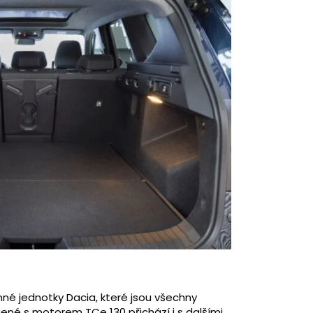
né jednotky Dacia, které jsou všechny
jené s motorem TCe 130 přichází i s dalšími