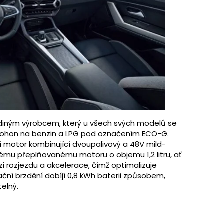
e jediným výrobcem, který u všech svých modelů se
pohon na benzin a LPG pod označením ECO-G.
í motor kombinující dvoupalivový a 48V mild-
ému přeplňovanému motoru o objemu 1,2 litru, ať
zi rozjezdu a akcelerace, čímž optimalizuje
rační brzdění dobíjí 0,8 kWh baterii způsobem,
telný.