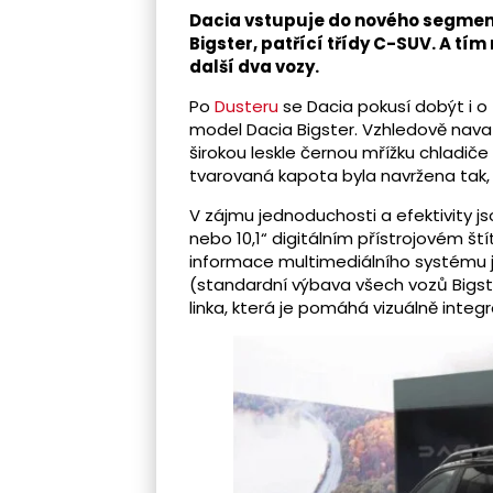
Dacia vstupuje do nového segment
Bigster, patřící třídy C-SUV. A t
další dva vozy.
Po
Dusteru
se Dacia pokusí dobýt i o
model Dacia Bigster. Vzhledově nav
širokou leskle černou mřížku chladiče
tvarovaná kapota byla navržena tak,
V zájmu jednoduchosti a efektivity 
nebo 10,1“ digitálním přístrojovém ští
informace multimediálního systému js
(standardní výbava všech vozů Bigst
linka, která je pomáhá vizuálně integ