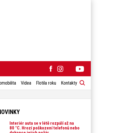
omobilita
Videa
Flotila roku
Kontakty
NOVINKY
Interiér auta se v létě rozpálí až na
80 °C. Hrozí poškození telefonů nebo
dokonce jejich požár