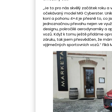
„Je to pro nás skvělý začátek roku a 
očekávaný model MG Cyberster. Unik
koní a pohonu 4×4 je přesně to, co 
jednoznačnou převahu nejen ve využití
designu, pokročilé aerodynamiky a ap
vozů. Když k tomu ještě přidáme opr
záruku, tak jsem přesvědčen, že má
výjimečných sportovních vozů.“ říká M