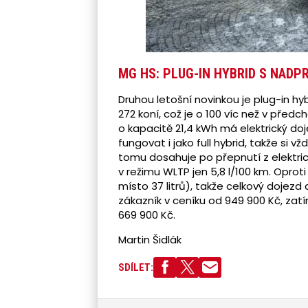
MG HS: PLUG-IN HYBRID S NADP
Druhou letošní novinkou je plug-in h
272 koní, což je o 100 víc než v předc
o kapacitě 21,4 kWh má elektrický do
fungovat i jako full hybrid, takže si v
tomu dosahuje po přepnutí z elektri
v režimu WLTP jen 5,8 l/100 km. Oproti
místo 37 litrů), takže celkový dojezd 
zákazník v ceníku od 949 900 Kč, za
669 900 Kč.
Martin Šidlák
SDÍLET: