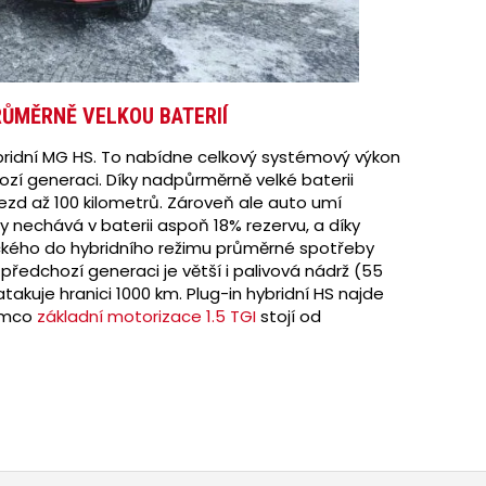
RŮMĚRNĚ VELKOU BATERIÍ
ybridní MG HS. To nabídne celkový systémový výkon
hozí generaci. Díky nadpůrměrně velké baterii
jezd až 100 kilometrů. Zároveň ale auto umí
ždy nechává v baterii aspoň 18% rezervu, a díky
ckého do hybridního režimu průměrné spotřeby
 předchozí generaci je větší i palivová nádrž (55
atakuje hranici 1000 km. Plug-in hybridní HS najde
tímco
základní motorizace 1.5 TGI
stojí od