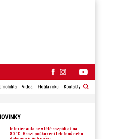
omobilita
Videa
Flotila roku
Kontakty
NOVINKY
Interiér auta se v létě rozpálí až na
80 °C. Hrozí poškození telefonů nebo
dokonce jejich požár