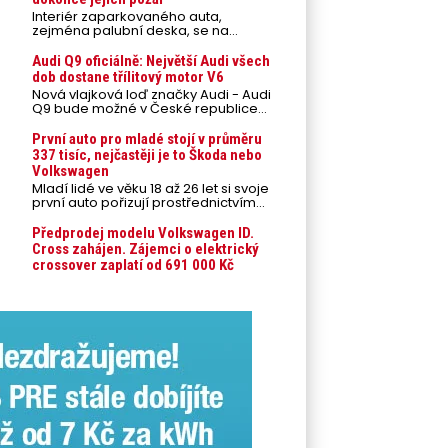
Interiér zaparkovaného auta,
zejména palubní deska, se na
přímém slunci může během letních
veder rozpálit až na 80 °C. Takové
Audi Q9 oficiálně: Největší Audi všech
teploty představují nebezpečí pro
dob dostane třílitový motor V6
odložené mobilní telefony,
Nová vlajková loď značky Audi - Audi
powerbanky nebo notebooky. Můžou
Q9 bude možné v České republice
urychlit stárnutí baterií, poškodit
objednávat od prvního srpnového
elektroniku a ve výjimečných
týdne 2026, kde budou oznámeny
První auto pro mladé stojí v průměru
případech i zvýšit riziko požáru.
také české ceny.
337 tisíc, nejčastěji je to Škoda nebo
Volkswagen
Mladí lidé ve věku 18 až 26 let si svoje
první auto pořizují prostřednictvím
úvěrového financování jako ojeté. Je
to tak u 93,3 % lidí, jen 6,7 % si pořídí
Předprodej modelu Volkswagen ID.
nové auto. Průměrná pořizovací
Cross zahájen. Zájemci o elektrický
cena vozu dosahuje 337 tisíc korun a
crossover zaplatí od 691 000 Kč
průměrná financovaná částka
přesahuje 251 tisíc korun. Vyplývá to z
dat Leasingu České spořitelny za
posledních 10 let (2016–2026).