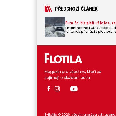
PŘEDCHOZÍ ČLÁNEK
Euro 6e-bis platí už letos, z
Emisní norma EURO 7 sice bude 
tento rok přichází v platnost 
norma, která nahrazuje souč
bude se jmenovat Euro 6e-bis
Magazín pro všechny, kteří se
zajímají o služební auta.
E-flotila © 2026, všechna práva vyhrazena