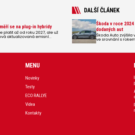
DALŠÍ ČLÁNEK
Škoda v roce 2024 n
aměří se na plug-in hybridy
dodaných aut
platit až od roku 2027, ale už
Škoda Auto zvýšila 
nová aktualizovaná emisní
ve srovnání s roke
asnou emisní normu Euro 6e a
.
MENU
Novinky
Testy
ECO RALLYE
Videa
Kontakty
.