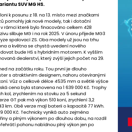
variantu SUV MG HS.
 loni k posunu z 18. na 13. místo mezi značkami
zů pomohly jak nové modely, tak i dotační
 v rámci které bylo finacováno celkem 428
vu slibuje MG i na rok 2025. V únoru přijede MG3
yze spalovací ZS. Oba modely už jsou na trhu
na a května se chystá uvedení nového
ledovat bude HS s hybridním motorem. K vyšším
ovaná dealerství, který zvýší jejich počet na 29.
ned na začátku roku. Tou první je dlouho
ster s atraktivním designem, nahoru otevíranými
oní. Vůz o celkové délce 4535 mm a světlé výšce
ká cena byla stanovena na 1 639 000 Kč. Trophy
 kol, zrychlením na stovku za 5 sekund
rze GT pak má výkon 510 koní, zrychlení 3,2
3 km. Obě verze mají baterii o kapacitě 77 kWh.
9 000 Kč. Technicky vyniká auto zejména
teřiny a plným výkonem po dlouhou dobu, na rozdíl
 přehrátí pohonu nabídnou plný výkon jen po