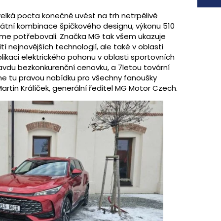
velká pocta konečně uvést na trh netrpělivě
átní kombinace špičkového designu, výkonu 510
jsme potřebovali. Značka MG tak všem ukazuje
 nejnovějších technologií, ale také v oblasti
likaci elektrického pohonu v oblasti sportovních
avdu bezkonkurenční cenovku, a 7letou tovární
me tu pravou nabídku pro všechny fanoušky
artin Králíček, generální ředitel MG Motor Czech.