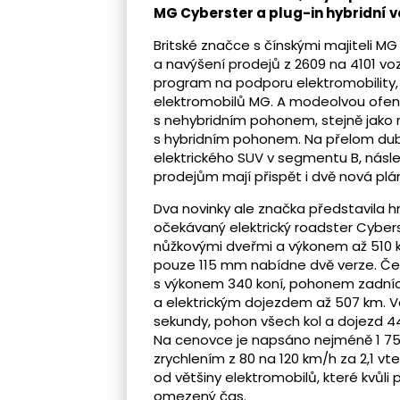
MG Cyberster a plug-in hybridní 
Britské značce s čínskými majiteli MG
a navýšení prodejů z 2609 na 4101 vo
program na podporu elektromobility,
elektromobilů MG. A modeolvou ofenzi
s nehybridním pohonem, stejně jako r
s hybridním pohonem. Na přelom dub
elektrického SUV v segmentu B, nás
prodejům mají přispět i dvě nová plán
Dva novinky ale značka představila h
očekávaný elektrický roadster Cyber
nůžkovými dveřmi a výkonem až 510 k
pouze 115 mm nabídne dvě verze. Čes
s výkonem 340 koní, pohonem zadních
a elektrickým dojezdem až 507 km. Ve
sekundy, pohon všech kol a dojezd 44
Na cenovce je napsáno nejméně 1 75
zrychlením z 80 na 120 km/h za 2,1 v
od většiny elektromobilů, které kvůli
omezený čas.