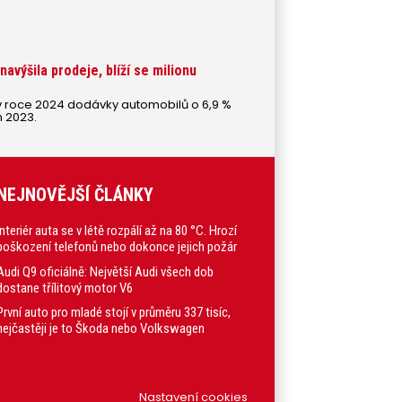
avýšila prodeje, blíží se milionu
v roce 2024 dodávky automobilů o 6,9 %
m 2023.
NEJNOVĚJŠÍ ČLÁNKY
Interiér auta se v létě rozpálí až na 80 °C. Hrozí
poškození telefonů nebo dokonce jejich požár
Audi Q9 oficiálně: Největší Audi všech dob
dostane třílitový motor V6
První auto pro mladé stojí v průměru 337 tisíc,
nejčastěji je to Škoda nebo Volkswagen
Nastavení cookies