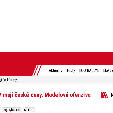
Aktuality
Testy
ECO RALLYE
Elektr
MG Cyberster a MG HS PHEV mají české ceny. Modelová ofenziva MG bude pokračovat i letos
mají české ceny. Modelová ofenziva
mg cyberster
MH HS