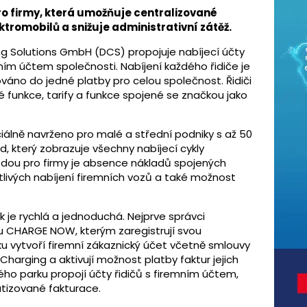
o firmy, která umožňuje centralizované
tromobilů a snižuje administrativní zátěž.
ng Solutions GmbH (DCS) propojuje nabíjecí účty
ním účtem společnosti. Nabíjení každého řidiče je
áno do jedné platby pro celou společnost. Řidiči
 funkce, tarify a funkce spojené se značkou jako
iálně navrženo pro malé a střední podniky s až 50
ed, který zobrazuje všechny nabíjecí cykly
hodou pro firmy je absence nákladů spojených
livých nabíjení firemních vozů a také možnost
je rychlá a jednoduchá. Nejprve správci
 u CHARGE NOW, kterým zaregistrují svou
ku vytvoří firemní zákaznický účet včetně smlouvy
harging a aktivují možnost platby faktur jejich
ho parku propojí účty řidičů s firemním účtem,
tizované fakturace.