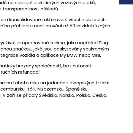
adů na nabíjení elektrických vozových parků,
je transparentnost nákladů.
sem konsolidované fakturování všech nabíjecích
ního přehledu monitorování až 50 vozidel různých
yužívat propracované funkce, jako například Plug
 danou značkou, jaké jsou poskytovány soukromým
ntegrace vozidla a aplikace My BMW nebo MINI.
omaticky hrazeny společností, bez nutnosti
ručních refundací.
 srpnu tohoto roku na jedenácti evropských trzích:
Lucembursku, Itálii, Nizozemsku, Španělsku,
i. V září se přidaly Švédsko, Norsko, Polsko, Česko,
o.