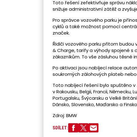
Toto řešení zefektivňuje správu nákl
snižuje administrativní zátěž a zvyšu
Pro správce vozového parku je příno
cyklů a také možnost pomocí centrál
značek.
Řidiči vozového parku přitom budou v
& Charge, tarify a výhody spojené s
zákazníkům. To vše zásluhou těsné i
Po aktivaci jsou nabíjecí relace aut
soukromých zálohových plateb nebo 
Toto nabíjecí řešení bylo spuštěno v
v Rakousku, Belgii, Francii, Německu, 
Portugalsku, Švýcarsku a Velké Británi
Dánsko, Slovensko, Maďarsko a Finsk
Zdroj: BMW
SDÍLET: