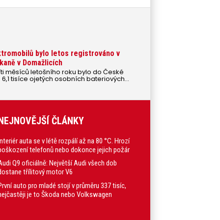
ktromobilů bylo letos registrováno v
kaně v Domažlicích
ti měsíců letošního roku bylo do České
6,1 tisíce ojetých osobních bateriových
e než za celé dva předchozí roky
v roce 2024 a 2,2 tis. v roce 2023).
NEJNOVĚJŠÍ ČLÁNKY
Interiér auta se v létě rozpálí až na 80 °C. Hrozí
poškození telefonů nebo dokonce jejich požár
Audi Q9 oficiálně: Největší Audi všech dob
dostane třílitový motor V6
První auto pro mladé stojí v průměru 337 tisíc,
nejčastěji je to Škoda nebo Volkswagen