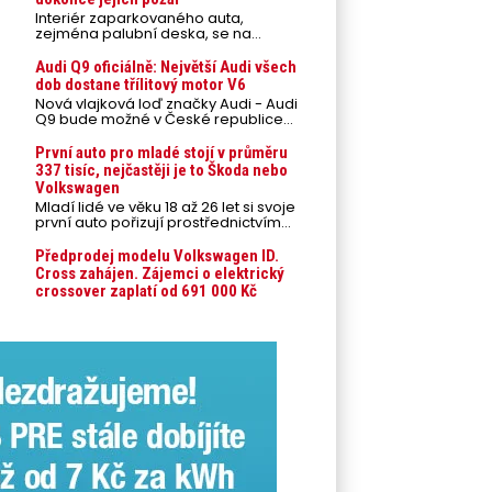
Interiér zaparkovaného auta,
zejména palubní deska, se na
přímém slunci může během letních
veder rozpálit až na 80 °C. Takové
Audi Q9 oficiálně: Největší Audi všech
teploty představují nebezpečí pro
dob dostane třílitový motor V6
odložené mobilní telefony,
Nová vlajková loď značky Audi - Audi
powerbanky nebo notebooky. Můžou
Q9 bude možné v České republice
urychlit stárnutí baterií, poškodit
objednávat od prvního srpnového
elektroniku a ve výjimečných
týdne 2026, kde budou oznámeny
První auto pro mladé stojí v průměru
případech i zvýšit riziko požáru.
také české ceny.
337 tisíc, nejčastěji je to Škoda nebo
Volkswagen
Mladí lidé ve věku 18 až 26 let si svoje
první auto pořizují prostřednictvím
úvěrového financování jako ojeté. Je
to tak u 93,3 % lidí, jen 6,7 % si pořídí
Předprodej modelu Volkswagen ID.
nové auto. Průměrná pořizovací
Cross zahájen. Zájemci o elektrický
cena vozu dosahuje 337 tisíc korun a
crossover zaplatí od 691 000 Kč
průměrná financovaná částka
přesahuje 251 tisíc korun. Vyplývá to z
dat Leasingu České spořitelny za
posledních 10 let (2016–2026).