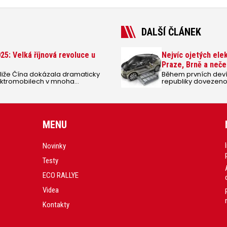
DALŠÍ ČLÁNEK
: Velká říjnová revoluce u
Nejvíc ojetých ele
Praze, Brně a neče
liže Čína dokázala dramaticky
Během prvních deví
 elektromobilech v mnoha
republiky dovezeno 
u, tak v podobě vozu Mercedes-
elektromobilů – víc
ivu zpět. Tohle auto je
dohromady (3,7 tis. 
 své efektivitě a revoluční
MENU
Novinky
Testy
ECO RALLYE
Videa
Kontakty