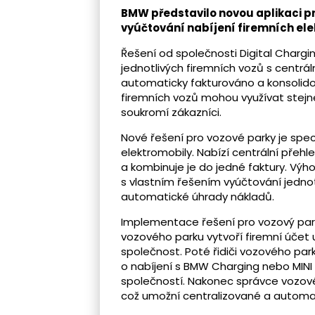
BMW představilo novou aplikaci pr
vyúčtování nabíjení firemních elek
Řešení od společnosti Digital Chargi
jednotlivých firemních vozů s centrál
automaticky fakturováno a konsolidov
firemních vozů mohou využívat stejné
soukromí zákazníci.
Nové řešení pro vozové parky je spec
elektromobily. Nabízí centrální přehl
a kombinuje je do jedné faktury. Vý
s vlastním řešením vyúčtování jednot
automatické úhrady nákladů.
Implementace řešení pro vozový park 
vozového parku vytvoří firemní účet
společnost. Poté řidiči vozového par
o nabíjení s BMW Charging nebo MINI C
společností. Nakonec správce vozové
což umožní centralizované a automa