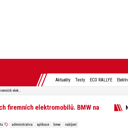
Aktuality
Testy
ECO RALLYE
Elektr
Jedna platba za nabíjení všech firemních elektromobilů. BMW na to má nový systém
ech firemních elektromobilů. BMW na
ta
administrativa
aplikace
bmw
nabíjení