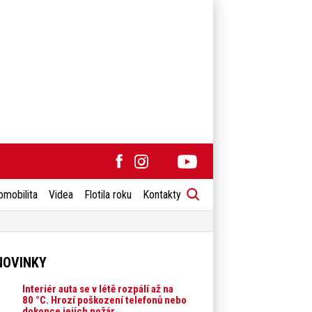
omobilita
Videa
Flotila roku
Kontakty
NOVINKY
Interiér auta se v létě rozpálí až na
80 °C. Hrozí poškození telefonů nebo
dokonce jejich požár