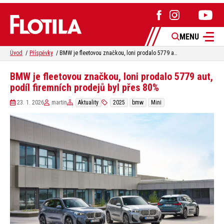
MENU
Úvod
Příspěvky
BMW je fleetovou značkou, loni prodalo 5779 aut, podíl firemních prodejů byl přes 80%
BMW je fleetovou značkou, loni prodalo 5779 aut,
podíl firemních prodejů byl přes 80%
23. 1. 2026
martin
Aktuality
2025
bmw
Mini