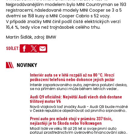
Nejprodávanějším modelem bylo MINI Countryman se 193
registracemi, následované modely MINI Cooper se 3 a 5
dveřmi se 158 kusy a MINI Cooper Cabrio s 52 vozy.
V případě značky MINI činil podíl čistě elektrických verzí
16,4 %, tedy více než trojnásobek celého trhu.
Martin Šidlák, zdroj: BMW
SDÍLET:
NOVINKY
Interiér auta se v létě rozpálí až na 80 °C. Hrozí
poškození telefonů nebo dokonce jejich požár
Interiér zaparkovaného auta, zejména palubní deska,
se na přímém slunci může během letních veder
rozpálit až na 80 °C. Takové teploty představují
nebezpečí pro odložené mobilní telefony, powerbanky
Audi Q9 oficiálně: Největší Audi všech dob dostane
nebo notebooky. Můžou urychlit stárnutí baterií,
třílitový motor V6
poškodit elektroniku a ve výjimečných případech i
Nová vlajková loď značky Audi - Audi Q9 bude možné
zvýšit riziko požáru.
v České republice objednávat od prvního srpnového
týdne 2026, kde budou oznámeny také české ceny.
První auto pro mladé stojí v průměru 337 tisíc,
nejčastěji je to Škoda nebo Volkswagen
Mladí lidé ve věku 18 až 26 let si svoje první auto
pořizují prostřednictvím úvěrového financování jako