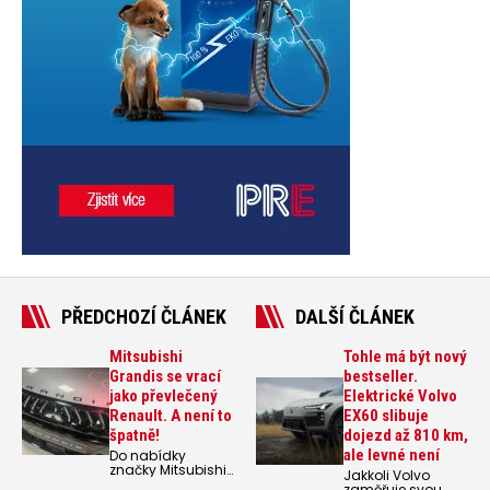
PŘEDCHOZÍ ČLÁNEK
DALŠÍ ČLÁNEK
Mitsubishi
Tohle má být nový
Grandis se vrací
bestseller.
jako převlečený
Elektrické Volvo
Renault. A není to
EX60 slibuje
špatně!
dojezd až 810 km,
ale levné není
Do nabídky
značky Mitsubishi
Jakkoli Volvo
se vrací tradiční
zaměřuje svou