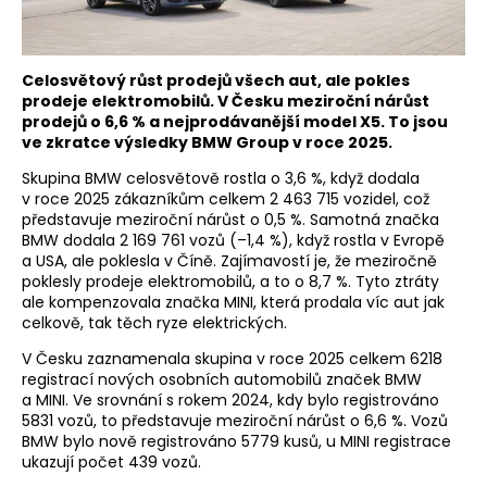
Celosvětový růst prodejů všech aut, ale pokles
prodeje elektromobilů. V Česku meziroční nárůst
prodejů o 6,6 % a nejprodávanější model X5. To jsou
ve zkratce výsledky BMW Group v roce 2025.
Skupina BMW celosvětově rostla o 3,6 %, když dodala
v roce 2025 zákazníkům celkem 2 463 715 vozidel, což
představuje meziroční nárůst o 0,5 %. Samotná značka
BMW dodala 2 169 761 vozů (–1,4 %), když rostla v Evropě
a USA, ale poklesla v Číně. Zajímavostí je, že meziročně
poklesly prodeje elektromobilů, a to o 8,7 %. Tyto ztráty
ale kompenzovala značka MINI, která prodala víc aut jak
celkově, tak těch ryze elektrických.
V Česku zaznamenala skupina v roce 2025 celkem 6218
registrací nových osobních automobilů značek BMW
a MINI. Ve srovnání s rokem 2024, kdy bylo registrováno
5831 vozů, to představuje meziroční nárůst o 6,6 %. Vozů
BMW bylo nově registrováno 5779 kusů, u MINI registrace
ukazují počet 439 vozů.