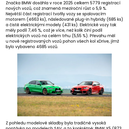
Značka BMW dosáhla v roce 2025 celkem 5779 registrací
nových vozů, což znamená meziroční růst o 5,9 %.
Největší část registrací tvořily vozy se spalovacím
motorem (4663 ks), následované plug-in hybridy (685 ks)
a čistě elektrickými modely (431 ks). Elektrické vozy tak
měly podíl 7,46 %, což je více, než kolik činí podíl
elektrických vozů na celém trhu (5,55 %). Převahu měl
u nově registrovaných vozů pohon všech kol xDrive, jímž
bylo vybaveno 4685 vozů.
Z pohledu modelové skladby byla tradičně vysoká
poptávka po modelech SAV, a to konkrétně: BMW X5 (873