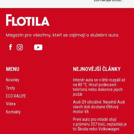
jméno Mitsubishi
komunikaci hodně
Grandis. Místo
na elektromobilitu,
velkého
jeho
7místného MPV,
nejprodávanějšími
které se vyrábělo
modely v Česku
mezi lety 2004 a
jsou dlouhodobě
2011, dnes ponese
dvě spalovací SUV
tento název
- XC90 a XC60. A
kompaktní SUV.
Magazín pro všechny, kteří se zajímají o služební auta.
menší z nich nyní
Půjde sice o
dostává novou
převlečený
elektrickou podobu
Renault Symbioz,
- Volvo EX60.
ale když chcete
prodávat rodinné
auto za rozumnou
cenu, proč
nesáhnout po
MENU
NEJNOVĚJŠÍ ČLÁNKY
dobré a
vyzkoušené
technice?
Interiér auta se v létě rozpálí až
Novinky
na 80 °C. Hrozí poškození
Testy
telefonů nebo dokonce jejich
požár
ECO RALLYE
Audi Q9 oficiálně: Největší Audi
Videa
všech dob dostane třílitový
motor V6
Kontakty
První auto pro mladé stojí
v průměru 337 tisíc, nejčastěji je
to Škoda nebo Volkswagen