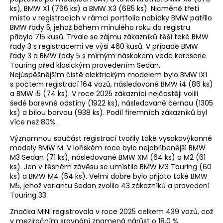
ks), BMW X1 (766 ks) a BMW X3 (685 ks). Nicméně třetí
místo v registracích v rámci portfolia nabídky BMW patřilo
BMW řady 5, jehož během minulého roku do registru
přibylo 715 kusů. Trvale se zájmu zákazníků těší také BMW
řady 3 s registracemi ve výši 460 kusů. V případě BMW
řady 3 a BMW řady 5 s mírným náskokem vede karoserie
Touring před klasickým provedením Sedan.
Nejúspěšnějším čistě elektrickým modelem bylo BMW iX1
s počtem registrací 164 vozů, následované BMW i4 (86 ks)
a BMW i5 (74 ks). V roce 2025 zákazníci nejčastěji volili
šedé barevné odstíny (1922 ks), následované černou (1305
ks) a bílou barvou (938 ks). Podíl firemních zákazníků byl
více než 80%.
Významnou součást registrací tvořily také vysokovýkonné
modely BMW M. V loňském roce bylo nejoblíbenější BMW
M3 Sedan (71 ks), následované BMW XM (64 ks) a M2 (61
ks). Jen v těsném závěsu se umístilo BMW M3 Touring (60
ks) a BMW M4 (54 ks). Velmi dobře bylo přijato také BMW
M5, jehož variantu Sedan zvolilo 43 zákazníků a provedení
Touring 33.
Značka MINI registrovala v roce 2025 celkem 439 vozů, což
v meziročním srovnání znamená nárůst o 18,0 %.