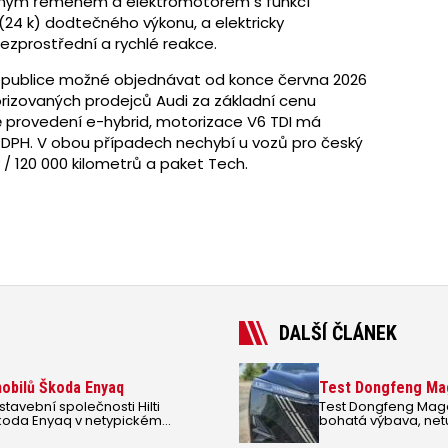
něným řemenem a elektromotorem s funkcí
 (24 k) dodtečného výkonu, a elektricky
prostřední a rychlé reakce.
republice možné objednávat od konce června 2026
orizovaných prodejců Audi za základní cenu
ě provedení e-hybrid, motorizace V6 TDI má
ě DPH. V obou případech nechybí u vozů pro český
y / 120 000 kilometrů a paket Tech.
DALŠÍ ČLÁNEK
omobilů Škoda Enyaq
Test Dongfeng Mag
avební společnosti Hilti
Test Dongfeng Mage
Škoda Enyaq v netypickém
bohatá výbava, netu
rovém řízení na dodání uspěla
Má čínské SUV Donf