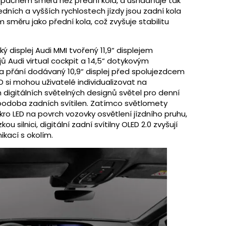
 opačném směru než přední kola, a usnadňuje tak
edních a vyšších rychlostech jízdy jsou zadní kola
směru jako přední kola, což zvyšuje stabilitu
 displej Audi MMI tvořený 11,9“ displejem
jů Audi virtual cockpit a 14,5“ dotykovým
na přání dodávaný 10,9“ displej před spolujezdcem
ED si mohou uživatelé individualizovat na
m digitálních světelných designů světel pro denní
i podoba zadních svítilen. Zatímco světlomety
ro LED na povrch vozovky osvětlení jízdního pruhu,
u silnici, digitální zadní svítilny OLED 2.0 zvyšují
kací s okolím.