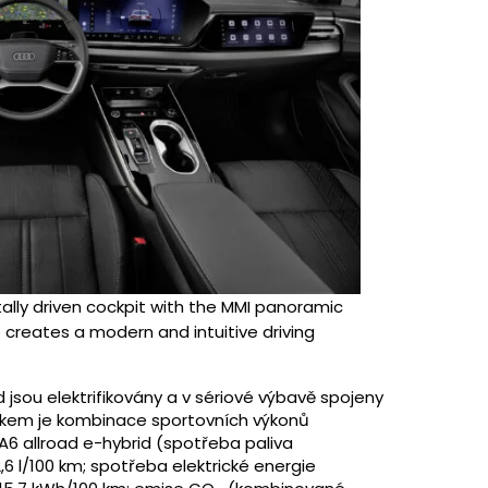
gitally driven cockpit with the MMI panoramic
e creates a modern and intuitive driving
jsou elektrifikovány a v sériové výbavě spojeny
dkem je kombinace sportovních výkonů
 allroad e-hybrid (spotřeba paliva
6 l/100 km; spotřeba elektrické energie