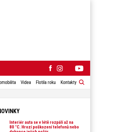
omobilita
Videa
Flotila roku
Kontakty
NOVINKY
Interiér auta se v létě rozpálí až na
80 °C. Hrozí poškození telefonů nebo
dokonce jejich požár