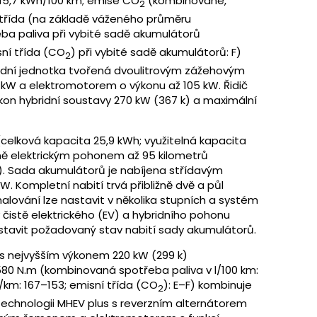
15,7 kWh/100 km; emise CO
(kombinované,
2
 třída (na základě váženého průměru
řeba paliva při vybité sadě akumulátorů
sní třída (CO
) při vybité sadě akumulátorů: F)
2
ridní jednotka tvořená dvoulitrovým zážehovým
kW a elektromotorem o výkonu až 105 kW. Řidič
ýkon hybridní soustavy 270 kW (367 k) a maximální
elková kapacita 25,9 kWh; využitelná kapacita
ně elektrickým pohonem až 95 kilometrů
. Sada akumulátorů je nabíjena střídavým
. Kompletní nabití trvá přibližně dvě a půl
alování lze nastavit v několika stupních a systém
y čistě elektrického (EV) a hybridního pohonu
astavit požadovaný stav nabití sady akumulátorů.
 s nejvyšším výkonem 220 kW (299 k)
 N.m (kombinovaná spotřeba paliva v l/100 km:
/km: 167–153; emisní třída (CO
): E–F) kombinuje
2
 technologii MHEV plus s reverzním alternátorem