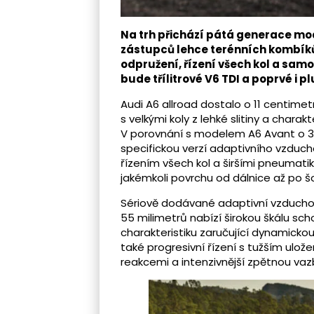
Na trh přichází pátá generace mod
zástupců lehce terénních kombíků
odpružení, řízení všech kol a sam
bude třílitrové V6 TDI a poprvé i p
Audi A6 allroad dostalo o 11 centimet
s velkými koly z lehké slitiny a chara
V porovnání s modelem A6 Avant o 34 
specifickou verzí adaptivního vzduc
řízením všech kol a širšími pneumati
jakémkoli povrchu od dálnice až po š
Sériově dodávané adaptivní vzducho
55 milimetrů nabízí širokou škálu sch
charakteristiku zaručující dynamickou 
také progresivní řízení s tužším ulo
reakcemi a intenzivnější zpětnou vaz