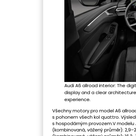
Audi A6 allroad interior: The di
display and a clear architectur
experience.
Všechny motory pro model A6 allroad 
s pohonem všech kol quattro. Výsle
s hospodárným provozem.V modelu A6
(kombinovaná, vážený průměr): 2,9–2,