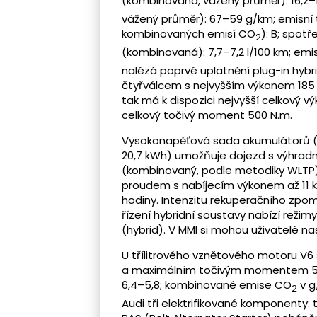
(kombinovaná, vážený průměr): 16,2–
vážený průměr): 67–59 g/km; emisní
kombinovaných emisí CO
): B; spot
2
(kombinovaná): 7,7–7,2 l/100 km; emi
nalézá poprvé uplatnění plug-in hyb
čtyřválcem s nejvyšším výkonem 185 
tak má k dispozici nejvyšší celkový v
celkový točivý moment 500 N.m.
Vysokonapěťová sada akumulátorů (c
20,7 kWh) umožňuje dojezd s výhrad
(kombinovaný, podle metodiky WLTP)
proudem s nabíjecím výkonem až 11 kW
hodiny. Intenzitu rekuperačního zpom
řízení hybridní soustavy nabízí režim
(hybrid). V MMI si mohou uživatelé n
U třílitrového vznětového motoru V6
a maximálním točivým momentem 580
6,4–5,8; kombinované emise CO
v g
2
Audi tři elektrifikované komponenty: