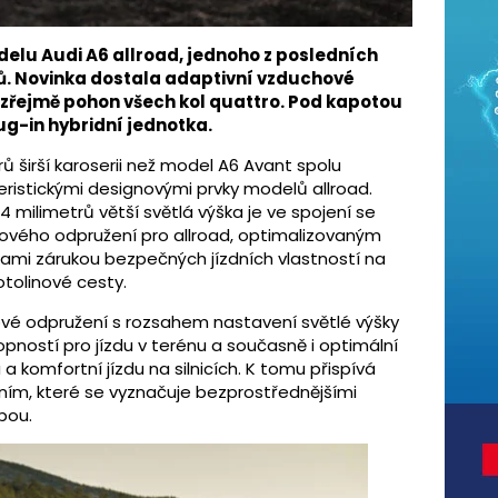
elu Audi A6 allroad, jednoho z posledních
. Novinka dostala adaptivní vzduchové
ozřejmě pohon všech kol quattro. Pod kapotou
lug-in hybridní jednotka.
rů širší karoserii než model A6 Avant spolu
kteristickými designovými prvky modelů allroad.
milimetrů větší světlá výška je ve spojení se
hového odpružení pro allroad, optimalizovaným
kami zárukou bezpečných jízdních vlastností na
otolinové cesty.
vé odpružení s rozsahem nastavení světlé výšky
opností pro jízdu v terénu a současně i optimální
a komfortní jízdu na silnicích. K tomu přispívá
žením, které se vyznačuje bezprostřednějšími
bou.