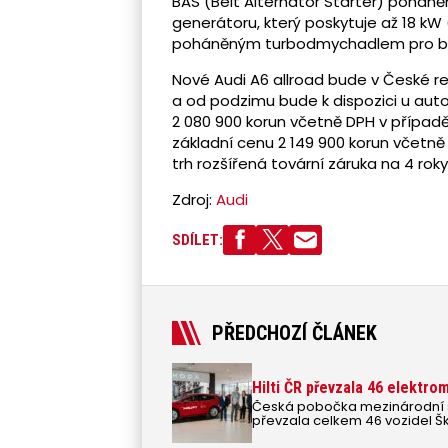
BAS (Belt Alternator Starter) pohá
generátoru, který poskytuje až 18 kW
poháněným turbodmychadlem pro bez
Nové Audi A6 allroad bude v České 
a od podzimu bude k dispozici u aut
2 080 900 korun včetně DPH v případ
základní cenu 2 149 900 korun včetn
trh rozšířená tovární záruka na 4 rok
Zdroj:
Audi
SDÍLET:
PŘEDCHOZÍ ČLÁNEK
Hilti ČR převzala 46 elektr
Česká pobočka mezinárodní st
převzala celkem 46 vozidel 
barevném provedení. Ve výbě