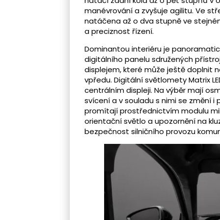
natáčí zadní kola až o pět stupňů v
manévrování a zvyšuje agilitu. Ve stř
natáčena až o dva stupně ve stejném 
a preciznost řízení.
Dominantou interiéru je panoramatický
digitálního panelu sdružených přístro
displejem, které může ještě doplnit 
vpředu. Digitální světlomety Matrix L
centrálním displeji. Na výběr mají os
svícení a v souladu s nimi se změní 
promítají prostřednictvím modulu mik
orientační světlo a upozornění na kluzko
bezpečnost silničního provozu komuni