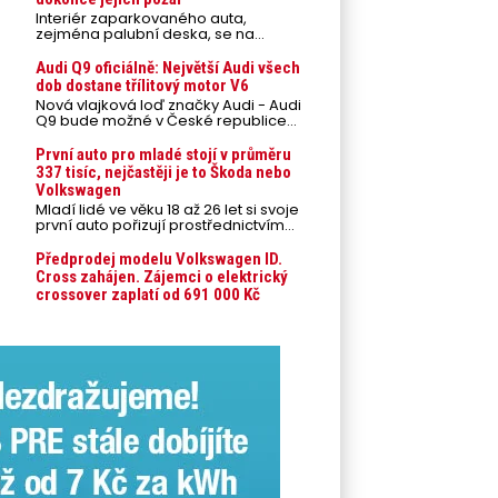
Interiér zaparkovaného auta,
zejména palubní deska, se na
přímém slunci může během letních
veder rozpálit až na 80 °C. Takové
Audi Q9 oficiálně: Největší Audi všech
teploty představují nebezpečí pro
dob dostane třílitový motor V6
odložené mobilní telefony,
Nová vlajková loď značky Audi - Audi
powerbanky nebo notebooky. Můžou
Q9 bude možné v České republice
urychlit stárnutí baterií, poškodit
objednávat od prvního srpnového
elektroniku a ve výjimečných
týdne 2026, kde budou oznámeny
První auto pro mladé stojí v průměru
případech i zvýšit riziko požáru.
také české ceny.
337 tisíc, nejčastěji je to Škoda nebo
Volkswagen
Mladí lidé ve věku 18 až 26 let si svoje
první auto pořizují prostřednictvím
úvěrového financování jako ojeté. Je
to tak u 93,3 % lidí, jen 6,7 % si pořídí
Předprodej modelu Volkswagen ID.
nové auto. Průměrná pořizovací
Cross zahájen. Zájemci o elektrický
cena vozu dosahuje 337 tisíc korun a
crossover zaplatí od 691 000 Kč
průměrná financovaná částka
přesahuje 251 tisíc korun. Vyplývá to z
dat Leasingu České spořitelny za
posledních 10 let (2016–2026).