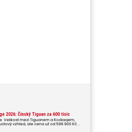
e 2026: Čínský Tiguan za 600 tisíc
. Velikost mezi Tiguanem a Kodiaqem,
ctový vzhled, ale cena už od 599 900 Kč.
eng Mage u českých zákazníků šanci?