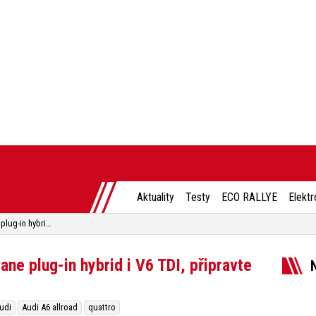
Aktuality
Testy
ECO RALLYE
Elektr
Audi A6 allroad je zpět. Dostane plug-in hybrid i V6 TDI, připravte si ale nejméně 2 miliony
ane plug-in hybrid i V6 TDI, připravte
udi
Audi A6 allroad
quattro