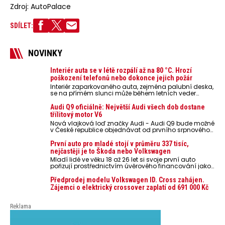
Zdroj: AutoPalace
SDÍLET:
NOVINKY
Interiér auta se v létě rozpálí až na 80 °C. Hrozí
poškození telefonů nebo dokonce jejich požár
Interiér zaparkovaného auta, zejména palubní deska,
se na přímém slunci může během letních veder
rozpálit až na 80 °C. Takové teploty představují
nebezpečí pro odložené mobilní telefony, powerbanky
Audi Q9 oficiálně: Největší Audi všech dob dostane
nebo notebooky. Můžou urychlit stárnutí baterií,
třílitový motor V6
poškodit elektroniku a ve výjimečných případech i
Nová vlajková loď značky Audi - Audi Q9 bude možné
zvýšit riziko požáru.
v České republice objednávat od prvního srpnového
týdne 2026, kde budou oznámeny také české ceny.
První auto pro mladé stojí v průměru 337 tisíc,
nejčastěji je to Škoda nebo Volkswagen
Mladí lidé ve věku 18 až 26 let si svoje první auto
pořizují prostřednictvím úvěrového financování jako
ojeté. Je to tak u 93,3 % lidí, jen 6,7 % si pořídí nové
auto. Průměrná pořizovací cena vozu dosahuje 337
Předprodej modelu Volkswagen ID. Cross zahájen.
tisíc korun a průměrná financovaná částka
Zájemci o elektrický crossover zaplatí od 691 000 Kč
přesahuje 251 tisíc korun. Vyplývá to z dat Leasingu
České spořitelny za posledních 10 let (2016–2026).
Reklama