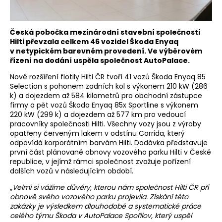
Česká pobočka mezinárodní stavební společnosti
Hilti převzala celkem 46 vozidel Škoda Enyaq
v netypickém barevném provedení. Ve výběrovém
řízení na dodání uspěla společnost AutoPalace.
Nové rozšíření flotily Hilti ČR tvoří 41 vozů Škoda Enyaq 85
Selection s pohonem zadních kol s výkonem 210 kW (286
k) a dojezdem až 584 kilometrů pro obchodní zástupce
firmy a pět vozů Škoda Enyaq 85x Sportline s výkonem
220 kW (299 k) a dojezdem až 577 km pro vedoucí
pracovníky společnosti Hilti. Všechny vozy jsou z výroby
opatřeny červeným lakem v odstínu Corrida, který
odpovídá korporátním barvám Hilti. Dodávka představuje
první část plánované obnovy vozového parku Hilti v České
republice, v jejímž rámci společnost zvažuje pořízení
dalších vozů v následujícím období.
„
Velmi si vážíme důvěry, kterou nám společnost Hilti ČR při
obnově svého vozového parku projevila. Získání této
zakázky je výsledkem dlouhodobé a systematické práce
celého týmu Škoda v AutoPalace Spořilov, který uspěl