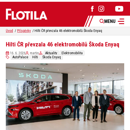
MENU
Úvod
Příspěvky
Hilti ČR převzala 46 elektromobilů Škoda Enyaq
Hilti ČR převzala 46 elektromobilů Škoda Enyaq
16. 6. 2026
martin
Aktuality
Elektromobilita
AutoPalace
Hilti
Škoda Enyaq