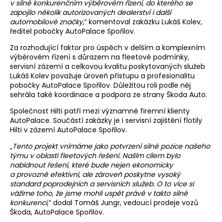
v silně konkurenčním výběrovém řízení, do kterého se
zapojilo několik autorizovaných dealerství i další
automobilové značky,
“ komentoval zakázku Lukáš Kolev,
ředitel pobočky AutoPalace Spořilov.
Za rozhodující faktor pro úspěch v delším a komplexním
výběrovém řízení s důrazem na fleetové podmínky,
servisní zázemí a celkovou kvalitu poskytovaných služeb
Lukáš Kolev považuje úroveň přístupu a profesionalitu
pobočky AutoPalace Spořilov. Důležitou roli podle něj
sehrála také koordinace a podpora ze strany Škoda Auto.
Společnost Hilti patří mezi významné firemní klienty
AutoPalace. Součástí zakázky je i servisní zajištění flotily
Hilti v zázemí AutoPalace Spořilov.
„
Tento projekt vnímáme jako potvrzení silné pozice našeho
týmu v oblasti fleetových řešení. Naším cílem bylo
nabídnout řešení, které bude nejen ekonomicky
a provozně efektivní, ale zároveň poskytne vysoký
standard poprodejních a servisních služeb.
O to více si
vážíme toho, že jsme mohli uspět právě v takto silné
konkurenci
,“ dodal Tomáš Jungr, vedoucí prodeje vozů
Škoda, AutoPalace Spořilov.