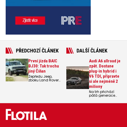
PŘEDCHOZÍ ČLÁNEK
DALŠÍ ČLÁNEK
První jízda BAIC
Audi A6 allroad je
BJ30: Tak trochu
zpět. Dostane
jiný Číňan
plug-in hybrid i
V6 TDI, připravte
Zepředu Jeep,
zboku Land Rover,
si ale nejméně 2
pod kapotou
miliony
hybrid bez
dobíjení a cena
Na trh přichází
879 900 Kč.
pátá generace
Konečně je tady
modelu Audi A6
trochu jiné auto z
allroad, jednoho z
Číny. Pár věcí se
posledních
bude muset ještě
zástupců lehce
dotáhnout, ale
terénních
svého kupce by si
kombíků. Novinka
BAIC BJ30 najít
dostala adaptivní
mohl.
vzduchové