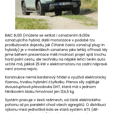
BAIC BJ30 (můžete se setkat i označením BJ30e
označujícího hybrid, další motorizace v podobě tzv.
prodlužovače dojezdu, jak Číňané často označují plug-in
hybridy) je v materiálech označeno jako lehký offroad. My
jsme během prezentace měli možnost projet spíš trochu
horší polní cestu, ale techniku na nějaké lehčí terén auto
určitě má, jakkoli 25 kW v elektromotoru na zadní nápravě
není zrovna nejvíc.
Konstrukce nemá kardanový hřídel a využívá elektronicky
řízenou, trvalou hybridní čtyřkolku. Přenos síly zajišťuje
dvoustupňová převodovka DHT, která má v jednom
hliníkovém bloku hmotnost jen 124,5 kg.
Systém pracuje v šesti režimech, od čistě elektrického
pohonu až po paralelní chod všech agregátů. O distribuci
výkonu mezi jednotlivá kola se stará systém ATS (All-