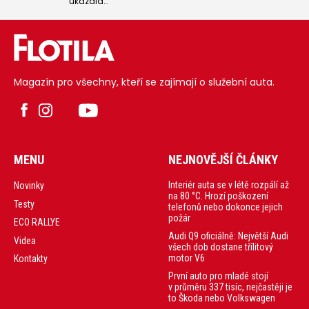
ukázala
Enyaq
interiérové skici
v netypickém
svého nového
barevném
sedmimístného
provedení. Ve
elektrického
výběrovém řízení
modelu Škoda
na dodání uspěla
Peaq. Hlavní úlohu
společnost
na palubní desce
AutoPalace.
přebírají
Magazín pro všechny, kteří se zajímají o služební auta.
obrazovky,
přičemž ta
centrální je poprvé
u vozu Škoda
orientována na
výšku.
MENU
NEJNOVĚJŠÍ ČLÁNKY
Interiér auta se v létě rozpálí až
Novinky
na 80 °C. Hrozí poškození
Testy
telefonů nebo dokonce jejich
požár
ECO RALLYE
Audi Q9 oficiálně: Největší Audi
Videa
všech dob dostane třílitový
motor V6
Kontakty
První auto pro mladé stojí
v průměru 337 tisíc, nejčastěji je
to Škoda nebo Volkswagen