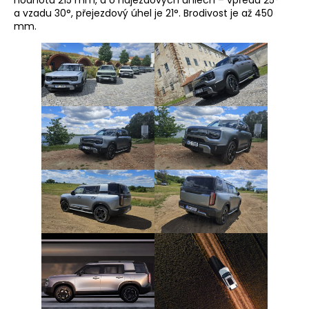
hodnotu 215 mm, a o nájezdových úhlech – vpředu 25°
a vzadu 30°, přejezdový úhel je 21°. Brodivost je až 450
mm.