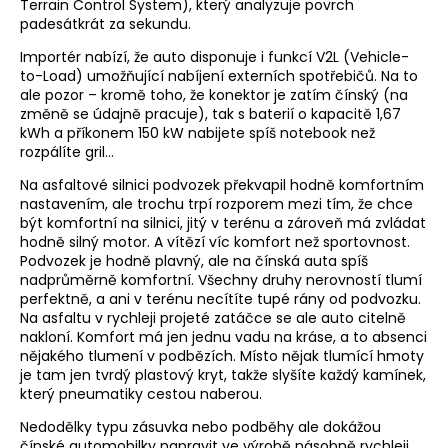
Terrain Control System), který analyzuje povrch
padesátkrát za sekundu.
Importér nabízí, že auto disponuje i funkcí V2L (Vehicle-
to-Load) umožňující nabíjení externích spotřebičů. Na to
ale pozor – kromě toho, že konektor je zatím čínský (na
změně se údajně pracuje), tak s baterií o kapacitě 1,67
kWh a příkonem 150 kW nabijete spíš notebook než
rozpálíte gril…
Na asfaltové silnici podvozek překvapil hodně komfortním
nastavením, ale trochu trpí rozporem mezi tím, že chce
být komfortní na silnici, jitý v terénu a zároveň má zvládat
hodně silný motor. A vítězí víc komfort než sportovnost.
Podvozek je hodně plavný, ale na čínská auta spíš
nadprůměrně komfortní. Všechny druhy nerovností tlumí
perfektně, a ani v terénu necítíte tupé rány od podvozku.
Na asfaltu v rychleji projeté zatáčce se ale auto citelně
nakloní. Komfort má jen jednu vadu na kráse, a to absenci
nějakého tlumení v podbězích. Místo nějak tlumící hmoty
je tam jen tvrdý plastový kryt, takže slyšíte každý kamínek,
který pneumatiky cestou naberou.
Nedodělky typu zásuvka nebo podběhy ale dokážou
čínské automobilky napravit ve výrobě násobně rychleji