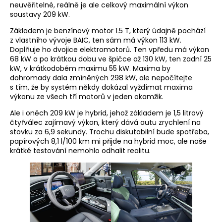
neuvěřitelné, reálně je ale celkový maximální výkon
soustavy 209 kW.
Základem je benzínový motor 1.5 T, který údajně pochází
z vlastního vývoje BAIC, ten sám má výkon 113 kW.
Doplňuje ho dvojice elektromotorů. Ten vpředu má výkon
68 kW a po krátkou dobu ve špičce až 130 kW, ten zadní 25
kW, v krátkodobém maximu 55 kW. Maxima by
dohromady dala zmíněných 298 kW, ale nepočítejte
s tím, že by systém někdy dokázal vyždímat maxima
výkonu ze všech tří motorů v jeden okamžik.
Ale i oněch 209 kW je hybrid, jehož základem je 1,5 litrový
čtyřválec zajímavý výkon, který dává autu zrychlení na
stovku za 6,9 sekundy. Trochu diskutabilní bude spotřeba,
papírových 8,1 l/100 km mi přijde na hybrid moc, ale naše
krátké testování nemohlo odhalit realitu.