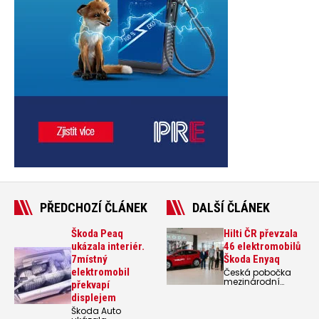
PŘEDCHOZÍ ČLÁNEK
DALŠÍ ČLÁNEK
Škoda Peaq
Hilti ČR převzala
ukázala interiér.
46 elektromobilů
7místný
Škoda Enyaq
elektromobil
Česká pobočka
mezinárodní
překvapí
stavební
displejem
společnosti Hilti
převzala celkem
Škoda Auto
46 vozidel Škoda