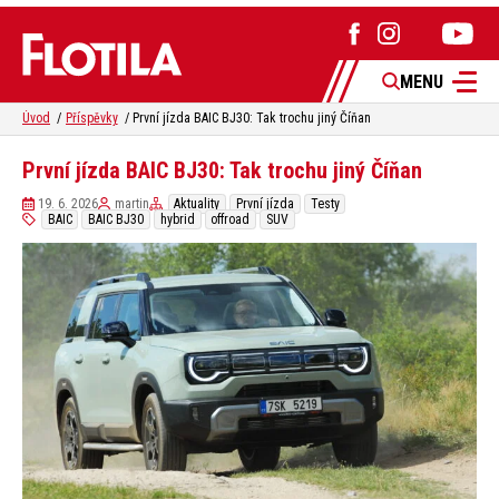
MENU
Úvod
Příspěvky
První jízda BAIC BJ30: Tak trochu jiný Číňan
První jízda BAIC BJ30: Tak trochu jiný Číňan
19. 6. 2026
martin
Aktuality
První jízda
Testy
BAIC
BAIC BJ30
hybrid
offroad
SUV