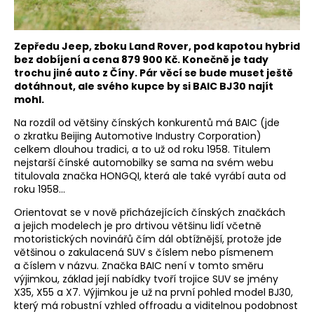
Zepředu Jeep, zboku Land Rover, pod kapotou hybrid
bez dobíjení a cena 879 900 Kč. Konečně je tady
trochu jiné auto z Číny. Pár věcí se bude muset ještě
dotáhnout, ale svého kupce by si BAIC BJ30 najít
mohl.
Na rozdíl od většiny čínských konkurentů má BAIC (jde
o zkratku Beijing Automotive Industry Corporation)
celkem dlouhou tradici, a to už od roku 1958. Titulem
nejstarší čínské automobilky se sama na svém webu
titulovala značka HONGQI, která ale také vyrábí auta od
roku 1958…
Orientovat se v nově přicházejících čínských značkách
a jejich modelech je pro drtivou většinu lidí včetně
motoristických novinářů čím dál obtížnější, protože jde
většinou o zakulacená SUV s číslem nebo písmenem
a číslem v názvu. Značka BAIC není v tomto směru
výjimkou, základ její nabídky tvoří trojice SUV se jmény
X35, X55 a X7. Výjimkou je už na první pohled model BJ30,
který má robustní vzhled offroadu a viditelnou podobnost