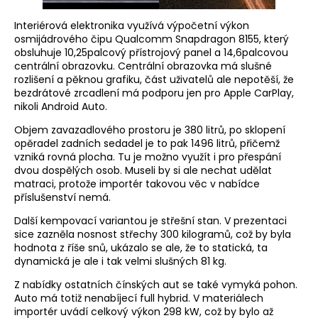
Interiérová elektronika využívá výpočetní výkon
osmijádrového čipu Qualcomm Snapdragon 8155, který
obsluhuje 10,25palcový přístrojový panel a 14,6palcovou
centrální obrazovku. Centrální obrazovka má slušné
rozlišení a pěknou grafiku, část uživatelů ale nepotěší, že
bezdrátové zrcadlení má podporu jen pro Apple CarPlay,
nikoli Android Auto.
Objem zavazadlového prostoru je 380 litrů, po sklopení
opěradel zadních sedadel je to pak 1496 litrů, přičemž
vzniká rovná plocha. Tu je možno využít i pro přespání
dvou dospělých osob. Museli by si ale nechat udělat
matraci, protože importér takovou věc v nabídce
příslušenství nemá.
Další kempovací variantou je střešní stan. V prezentaci
sice zazněla nosnost střechy 300 kilogramů, což by byla
hodnota z říše snů, ukázalo se ale, že to statická, ta
dynamická je ale i tak velmi slušných 81 kg.
Z nabídky ostatních čínských aut se také vymyká pohon.
Auto má totiž nenabíjecí full hybrid. V materiálech
importér uvádí celkový výkon 298 kW, což by bylo až