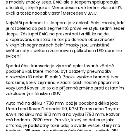
s modely značky Jeep. BAIC ale s Jeepem spolupracuje
oficiálně, stejně jako s Mercedesem, v kterém vlastní 10%
akcií a totéž naopak vlastní Mercedes v BAIC.
Největší podobnost s Jeepem je v oblasti čelní masky, kde
je rozdělena do pěti segmentů právě ve stylu sedmi žeber
Jeepu. Zástupci BAIC na prezentaci tvrdili, že nejde
o kopírování, ale stalo se tak po dohodě obou značek.
V krajních segmentech čelní masky jsou umístěné
světlomety s celkem zajímavým půlkruhem LED denního
svícení.
Spodní část karoserie je výrazně oplastovaná včetně
podběhů kol, které mohou být osazeny pneumatiky
a rozměru 18 nebo 19 palců. Zboku vynikne hranatý tvar
karoserie, který zejména v zadní části hodně připomíná
vozy Land Rover. Je to ale příjemná změna proti ostatním
zakulaceným čínským SUV.
Auto má na délku 4730 mm, což je podobná délka jako
třeba Land Rover Defender 110, KGM Torres nebo Toyota
RAV4. Na šířku má 1910 mm a na výšku 1790 mm. Rozvor
má hodnotu 2820 mm. Pro vůz, který se definuje jako
offorad, je podstatný také údaj o světlé výšce, který má