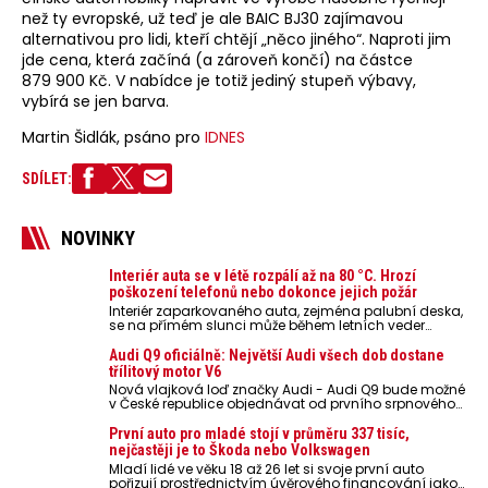
než ty evropské, už teď je ale BAIC BJ30 zajímavou
alternativou pro lidi, kteří chtějí „něco jiného“. Naproti jim
jde cena, která začíná (a zároveň končí) na částce
879 900 Kč. V nabídce je totiž jediný stupeň výbavy,
vybírá se jen barva.
Martin Šidlák, psáno pro
IDNES
SDÍLET:
NOVINKY
Interiér auta se v létě rozpálí až na 80 °C. Hrozí
poškození telefonů nebo dokonce jejich požár
Interiér zaparkovaného auta, zejména palubní deska,
se na přímém slunci může během letních veder
rozpálit až na 80 °C. Takové teploty představují
nebezpečí pro odložené mobilní telefony, powerbanky
Audi Q9 oficiálně: Největší Audi všech dob dostane
nebo notebooky. Můžou urychlit stárnutí baterií,
třílitový motor V6
poškodit elektroniku a ve výjimečných případech i
Nová vlajková loď značky Audi - Audi Q9 bude možné
zvýšit riziko požáru.
v České republice objednávat od prvního srpnového
týdne 2026, kde budou oznámeny také české ceny.
První auto pro mladé stojí v průměru 337 tisíc,
nejčastěji je to Škoda nebo Volkswagen
Mladí lidé ve věku 18 až 26 let si svoje první auto
pořizují prostřednictvím úvěrového financování jako