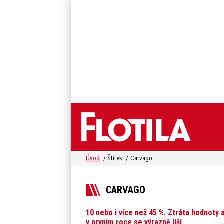
Úvod
Štítek
Carvago
CARVAGO
10 nebo i více než 45 %. Ztráta hodnoty 
v prvním roce se výrazně liší