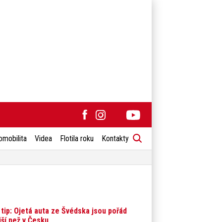
omobilita
Videa
Flotila roku
Kontakty
 tip: Ojetá auta ze Švédska jsou pořád
jší než v Česku