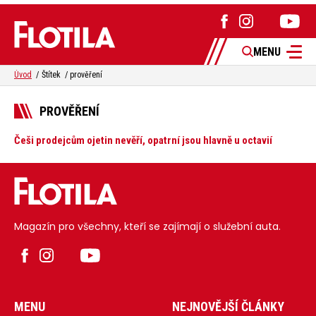
MENU
Úvod
Štítek
prověření
PROVĚŘENÍ
Češi prodejcům ojetin nevěří, opatrní jsou hlavně u octavií
Magazín pro všechny, kteří se zajímají o služební auta.
MENU
NEJNOVĚJŠÍ ČLÁNKY