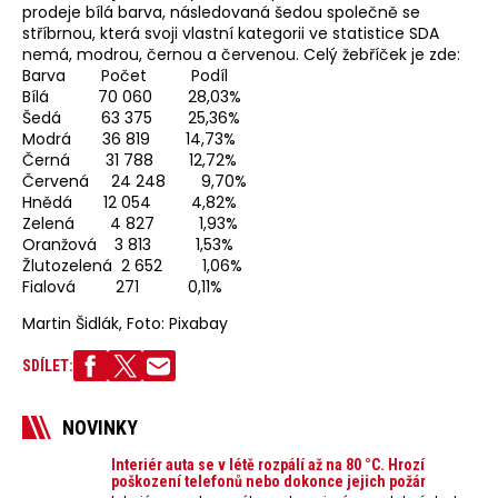
prodeje bílá barva, následovaná šedou společně se
stříbrnou, která svoji vlastní kategorii ve statistice SDA
nemá, modrou, černou a červenou. Celý žebříček je zde:
Barva Počet Podíl
Bílá 70 060 28,03%
Šedá 63 375 25,36%
Modrá 36 819 14,73%
Černá 31 788 12,72%
Červená 24 248 9,70%
Hnědá 12 054 4,82%
Zelená 4 827 1,93%
Oranžová 3 813 1,53%
Žlutozelená 2 652 1,06%
Fialová 271 0,11%
Martin Šidlák, Foto: Pixabay
SDÍLET:
NOVINKY
Interiér auta se v létě rozpálí až na 80 °C. Hrozí
poškození telefonů nebo dokonce jejich požár