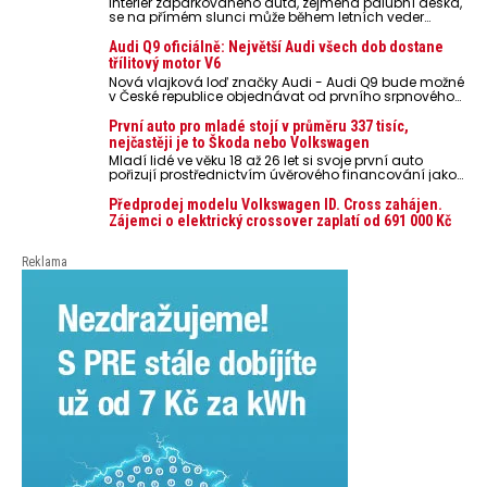
Interiér zaparkovaného auta, zejména palubní deska,
se na přímém slunci může během letních veder
rozpálit až na 80 °C. Takové teploty představují
nebezpečí pro odložené mobilní telefony, powerbanky
Audi Q9 oficiálně: Největší Audi všech dob dostane
nebo notebooky. Můžou urychlit stárnutí baterií,
třílitový motor V6
poškodit elektroniku a ve výjimečných případech i
Nová vlajková loď značky Audi - Audi Q9 bude možné
zvýšit riziko požáru.
v České republice objednávat od prvního srpnového
týdne 2026, kde budou oznámeny také české ceny.
První auto pro mladé stojí v průměru 337 tisíc,
nejčastěji je to Škoda nebo Volkswagen
Mladí lidé ve věku 18 až 26 let si svoje první auto
pořizují prostřednictvím úvěrového financování jako
ojeté. Je to tak u 93,3 % lidí, jen 6,7 % si pořídí nové
auto. Průměrná pořizovací cena vozu dosahuje 337
Předprodej modelu Volkswagen ID. Cross zahájen.
tisíc korun a průměrná financovaná částka
Zájemci o elektrický crossover zaplatí od 691 000 Kč
přesahuje 251 tisíc korun. Vyplývá to z dat Leasingu
České spořitelny za posledních 10 let (2016–2026).
Reklama