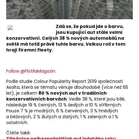
Zdá se, že pokud jde o barvu,
jsou kupující aut stále velmi
konzervativní. Celých 38 % nových automobilů na
světě má totiž právě tuhle barvu. Velkou roli v tom
hrají firemní fleety.
Follow @FlotilaMagazin
Podle studie Colour Popularity Report 2019 společnosti
Axalta, která se tématu věnuje dlouhodobě (více než 65
let), je celkem
80 % nových aut v tradičních
konzervativních barvách
. Vedle 38 %, které jsou bílé,
následuje 19 % černých, 13 % šedých a 10 % stříbrných.
Pouze 7 % je modrých, 6 % červených, 3 % hnědých
a béžových, 2 % žlutých a zlatých, 1 % zelených a 1 %
ostatních.
Čtěte také:
Třináctce nejbezpečnějších aut loňského roku