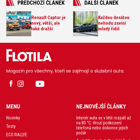
PŘEDCHOZÍ ČLÁNEK
DALŠÍ ČLÁNEK
Renault Captur je
Každou desátou
nový, větší, ale
nehodu zaviní
také dražší
mladý řidič
Magazín pro všechny, kteří se zajímají o služební auta.
MENU
NEJNOVĚJŠÍ ČLÁNKY
Interiér auta se v létě rozpálí až
Novinky
na 80 °C. Hrozí poškození
Testy
telefonů nebo dokonce jejich
požár
ECO RALLYE