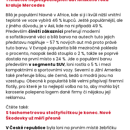
kraluje Mercedes
Bílá je populární hlavně v Africe, kde si ji i kvůli nižší vnitřní
teplotě ve voze vybírá 46 % kupců. Ještě populárnější, ale
z jiného důvodu, je v Asii, kde na ni připadá 49 %.
Především
čínští zákazníci
preferují moderní
a sofistikované věci a bílá barva na autech tuto jejich
představu naplňuje – 57 % nových aut má proto právě
tuto barvu. V Evropě popularita bílé meziročně poklesla
o procento, naopak šedá stoupla o 2 %, takže se poprvé
dostala na první místo s 24 %. Jde o populární barvu
především
v segmentu SUV
, loni rostla o 5 % i mezi
kompaktními a sportovními vozy. Severní a Jižní Amerika
také preferuje bílou, ale černá, šedá a modrá jsou na
vzestupu. Obecně k popularitě bílé velmi přispívají firemní
flotily, pro které je to nejlepší volba na to, aby mohla být
karoserie polepena logem dané firmy či nějakou její
reklamou.
Čtěte také:
S tachometrovou stočtyřicítkou je konec. Nové
Škodovky už měří přesně
V České republice
byla loni na prvním místě žebříčku